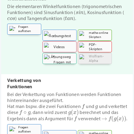
Die elementaren Winkelfunktionen (trigonometrischen
s
i
n
Funktionen) sind Sinusfunktion (
), Kosinusfunktion (
c
o
s
t
a
n
) und Tangensfunktion (
).
Fragen
auflisten
mathe-online
Skripten
PDF-
Übungstest
Videos
Skripten
Wolfram-
Alpha
Fragen mit
Lösungsweg
Verkettung von
Funktionen
Bei der Verkettung von Funktionen werden Funktionen
hintereinander ausgeführt.
f
g
Hat man bspw. die zwei Funktionen
und
und verkettet
f
∘
g
g
(
x
)
diese
, dann wird zuerst
berechnet und das
f
→
f
(
g
(
x
)
)
Ergebnis dann als Argument für
verwendet
.
Fragen
auflisten
mathe-online