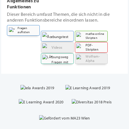
Allgemeines zu
Funktionen
Dieser Bereich umfasst Themen, die sich nicht in die
anderen Funktionsbereiche einordnen lassen.
Fragen
auflisten
mathe-online
Skripten
PDF-
Übungstest
Videos
Skripten
Wolfram-
Alpha
Fragen mit
Lösungsweg