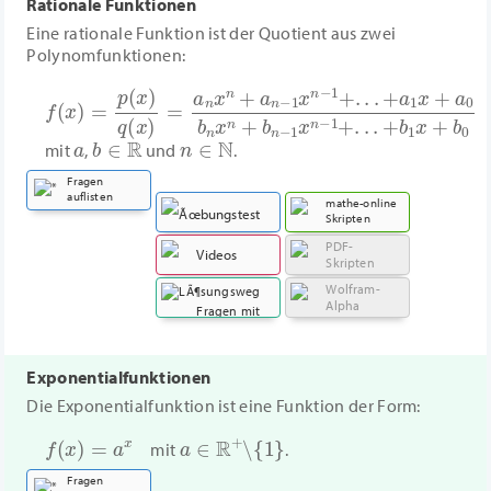
Rationale Funktionen
Eine rationale Funktion ist der Quotient aus zwei
Polynomfunktionen:
f
(
x
)
=
p
(
x
)
q
(
x
)
=
a
n
x
n
+
a
n
−
1
x
n
−
1
+
.
.
.
+
a
1
x
+
a
0
b
n
x
n
+
a
b
∈
R
n
∈
N
mit
,
und
.
Fragen
auflisten
mathe-online
Skripten
PDF-
Übungstest
Videos
Skripten
Wolfram-
Alpha
Fragen mit
Lösungsweg
Exponentialfunktionen
Die Exponentialfunktion ist eine Funktion der Form:
f
(
x
)
=
a
x
a
∈
R
+
∖
{
1
}
mit
.
Fragen