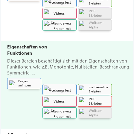
Skripten
PDF-
Übungstest
Videos
Skripten
Wolfram-
Alpha
Fragen mit
Lösungsweg
Eigenschaften von
Funktionen
Dieser Bereich beschäftigt sich mit den Eigenschaften von
Funktionen, wie z.B. Monotonie, Nullstellen, Beschränkung,
Symmetrie, ...
Fragen
auflisten
mathe-online
Skripten
PDF-
Übungstest
Videos
Skripten
Wolfram-
Alpha
Fragen mit
Lösungsweg