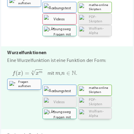
auflisten
mathe-online
Skripten
PDF-
Übungstest
Videos
Skripten
Wolfram-
Alpha
Fragen mit
Lösungsweg
Wurzelfunktionen
Eine Wurzelfunktion ist eine Funktion der Form:
f
(
x
)
=
x
m
n
m
n
∈
N
mit
,
.
Fragen
auflisten
mathe-online
Skripten
PDF-
Übungstest
Videos
Skripten
Wolfram-
Alpha
Fragen mit
Lösungsweg