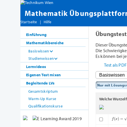
Mathematik Übungsplattfo
Startseite
|
Hilfe
Übungstest
Einführung
Mathematikbereiche
Dieser Übungste
Die Schwierigkeit
Basiswissen
Es können bei je
Studienwissen
Test als PD
Lernvideos
Eigenen Test mixen
Begleitende LVs
Nur mit Lösung
Gesamtskriptum
Warm-Up Kurse
Welche Wurzelfu
Qualifikationskurse
f
(
x
)
=
x
f
(
x
)
=
x
−
1