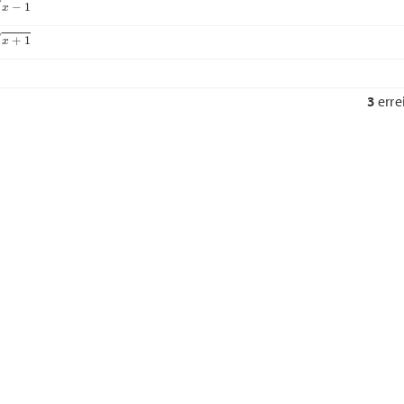
3
erre
Nächste Frage