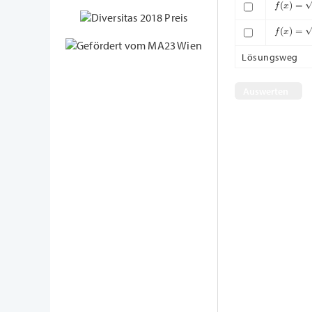
f
(
x
)
=
x
+
1
Lösungsweg