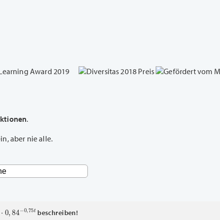
nktionen
.
, aber nie alle.
0
,
84
−
0
,
75
t
beschreiben!