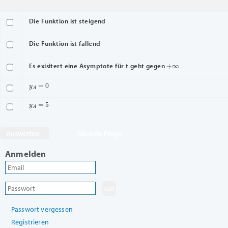
Die Funktion ist steigend
Die Funktion ist fallend
+
∞
Es exisitert eine Asymptote für t geht gegen
y
A
=
0
y
A
=
5
Nächste Frage
Anmelden
Passwort vergessen
Registrieren