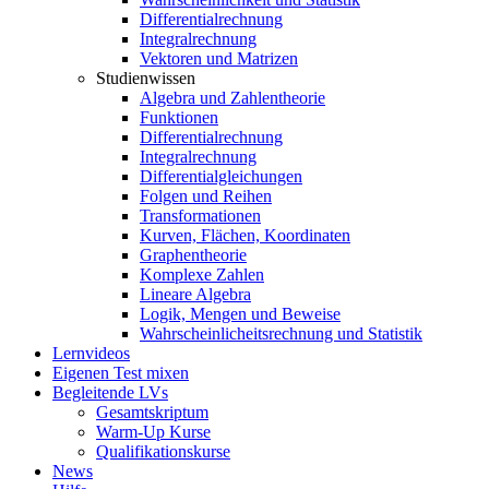
Differentialrechnung
Integralrechnung
Vektoren und Matrizen
Studienwissen
Algebra und Zahlentheorie
Funktionen
Differentialrechnung
Integralrechnung
Differentialgleichungen
Folgen und Reihen
Transformationen
Kurven, Flächen, Koordinaten
Graphentheorie
Komplexe Zahlen
Lineare Algebra
Logik, Mengen und Beweise
Wahrscheinlicheitsrechnung und Statistik
Lernvideos
Eigenen Test mixen
Begleitende LVs
Gesamtskriptum
Warm-Up Kurse
Qualifikationskurse
News