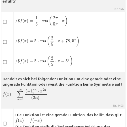
erfüllt?
Nr. 476
/
$
f
(
x
)
=
1
5
⋅
c
o
s
(
2
π
5
π
⋅
x
)
/
$
f
(
x
)
=
5
⋅
c
o
s
(
2
5
⋅
x
+
78
,
5
∘
)
/
$
f
(
x
)
=
5
⋅
c
o
s
(
2
5
⋅
x
−
5
∘
)
Handelt es sich bei folgender Funktion um eine gerade oder eine
ungerade Funktion oder weist die Funktion keine Symmetrie auf?
f
(
x
)
=
∑
n
=
0
∞
(
−
1
)
n
⋅
x
2
n
(
2
n
)
!
Nr. 1493
Die Funktion ist eine gerade Funktion, das heißt, dass gilt:
f
(
x
)
=
f
(
−
x
)
Die Funktion stellt die Taylorreihenentwicklung der