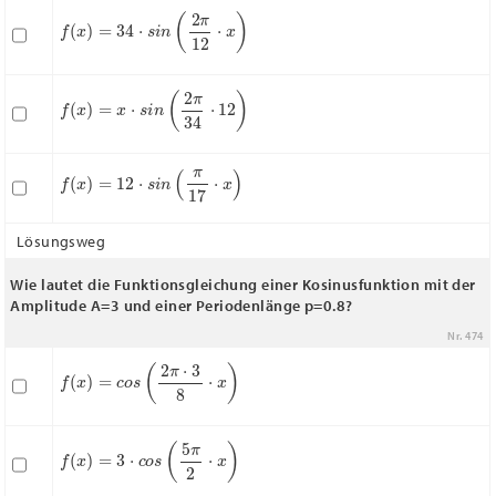
f
(
x
)
=
34
⋅
s
i
n
(
2
π
12
⋅
x
)
f
(
x
)
=
x
⋅
s
i
n
(
2
π
34
⋅
12
)
f
(
x
)
=
12
⋅
s
i
n
(
π
17
⋅
x
)
Lösungsweg
Wie lautet die Funktionsgleichung einer Kosinusfunktion mit der
Amplitude A=3 und einer Periodenlänge p=0.8?
Nr. 474
f
(
x
)
=
c
o
s
(
2
π
⋅
3
8
⋅
x
)
f
(
x
)
=
3
⋅
c
o
s
(
5
π
2
⋅
x
)