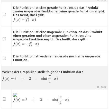
Die Funktion ist eine gerade Funktion, da das Produkt
zweier ungerader Funktionen eine gerade Funktion ergibt.
Das heißt, dass gilt:
f
(
x
)
=
f
(
−
x
)
Die Funktion ist eine ungerade Funktion, da das Produkt
einer geraden und einer ungeraden Funktion eine
ungerade Funktion ergibt. Das heißt, dass gilt:
f
(
x
)
=
−
f
(
−
x
)
Die Funktion ist weder eine gerade noch eine ungerade
Funktion.
Welche der Graphiken stellt folgende Funktion dar?
f
(
x
)
=
3
+
2
⋅
sin
(
π
5
⋅
x
)
Nr. 1614
f
(
x
)
=
3
+
2
⋅
sin
(
π
5
⋅
x
)