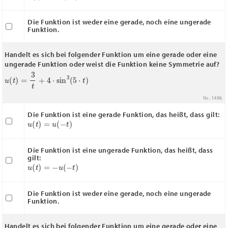
Die Funktion ist weder eine gerade, noch eine ungerade
Funktion.
Handelt es sich bei folgender Funktion um eine gerade oder eine
ungerade Funktion oder weist die Funktion keine Symmetrie auf?
u
(
t
)
=
3
t
+
4
⋅
sin
3
(
5
⋅
t
)
Nr. 1496
Die Funktion ist eine gerade Funktion, das heißt, dass gilt:
u
(
t
)
=
u
(
−
t
)
Die Funktion ist eine ungerade Funktion, das heißt, dass
gilt:
u
(
t
)
=
−
u
(
−
t
)
Die Funktion ist weder eine gerade, noch eine ungerade
Funktion.
Handelt es sich bei folgender Funktion um eine gerade oder eine