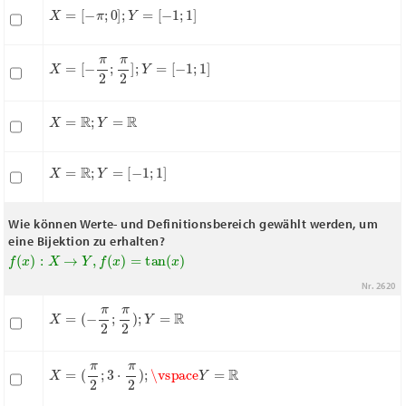
X
=
[
−
π
;
0
]
;
Y
=
[
−
1
;
1
]
X
=
[
−
π
2
;
π
2
]
;
Y
=
[
−
1
;
1
]
X
=
R
;
Y
=
R
X
=
R
;
Y
=
[
−
1
;
1
]
Wie können Werte- und Definitionsbereich gewählt werden, um
eine Bijektion zu erhalten?
f
(
x
)
:
X
→
Y
,
f
(
x
)
=
tan
(
x
)
Nr. 2620
X
=
(
−
π
2
;
π
2
)
;
Y
=
R
X
=
(
π
2
;
3
⋅
π
2
)
;
\vspace
Y
=
R