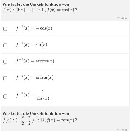
Wie lautet die Umkehrfunktion von
f
(
x
)
:
[
0
;
π
]
→
[
−
1
;
1
]
,
f
(
x
)
=
cos
(
x
)
?
Nr. 2607
f
−
1
(
x
)
=
−
cos
(
x
)
f
−
1
(
x
)
=
sin
(
x
)
f
−
1
(
x
)
=
arccos
(
x
)
f
−
1
(
x
)
=
arcsin
(
x
)
f
−
1
(
x
)
=
1
cos
(
x
)
Wie lautet die Umkehrfunktion von
f
(
x
)
:
(
−
π
2
;
π
2
)
→
R
,
f
(
x
)
=
tan
(
x
)
?
Nr. 2608