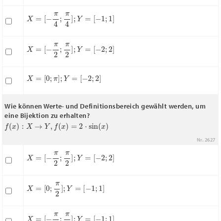
X
=
[
−
π
4
;
π
4
]
;
Y
=
[
−
1
;
1
]
X
=
[
−
π
2
;
π
2
]
;
Y
=
[
−
2
;
2
]
X
=
[
0
;
π
]
;
Y
=
[
−
2
;
2
]
Wie können Werte- und Definitionsbereich gewählt werden, um
eine Bijektion zu erhalten?
f
(
x
)
:
X
→
Y
,
f
(
x
)
=
2
⋅
sin
(
x
)
Nr. 2627
X
=
[
−
π
2
;
π
2
]
;
Y
=
[
−
2
;
2
]
X
=
[
0
;
π
2
]
;
Y
=
[
−
1
;
1
]
X
=
[
−
π
4
;
π
4
]
;
Y
=
[
−
1
;
1
]