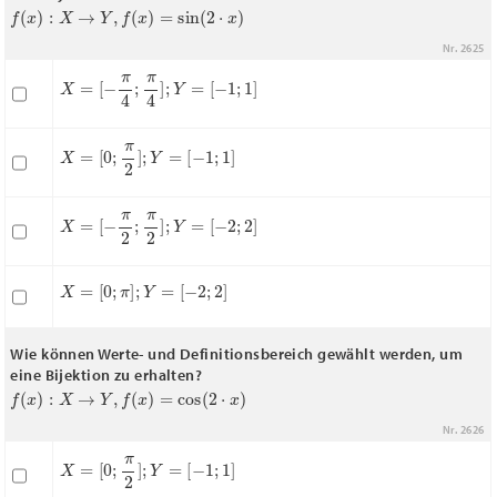
f
(
x
)
:
X
→
Y
,
f
(
x
)
=
sin
(
2
⋅
x
)
Nr. 2625
X
=
[
−
π
4
;
π
4
]
;
Y
=
[
−
1
;
1
]
X
=
[
0
;
π
2
]
;
Y
=
[
−
1
;
1
]
X
=
[
−
π
2
;
π
2
]
;
Y
=
[
−
2
;
2
]
X
=
[
0
;
π
]
;
Y
=
[
−
2
;
2
]
Wie können Werte- und Definitionsbereich gewählt werden, um
eine Bijektion zu erhalten?
f
(
x
)
:
X
→
Y
,
f
(
x
)
=
cos
(
2
⋅
x
)
Nr. 2626
X
=
[
0
;
π
2
]
;
Y
=
[
−
1
;
1
]