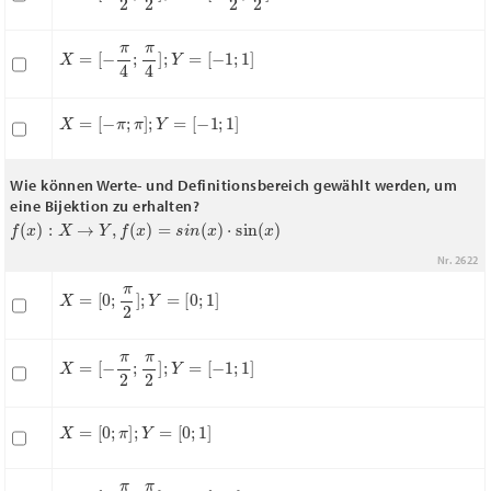
X
=
[
−
π
4
;
π
4
]
;
Y
=
[
−
1
;
1
]
X
=
[
−
π
;
π
]
;
Y
=
[
−
1
;
1
]
Wie können Werte- und Definitionsbereich gewählt werden, um
eine Bijektion zu erhalten?
f
(
x
)
:
X
→
Y
,
f
(
x
)
=
s
i
n
(
x
)
⋅
sin
(
x
)
Nr. 2622
X
=
[
0
;
π
2
]
;
Y
=
[
0
;
1
]
X
=
[
−
π
2
;
π
2
]
;
Y
=
[
−
1
;
1
]
X
=
[
0
;
π
]
;
Y
=
[
0
;
1
]
X
=
[
−
π
2
;
π
2
]
;
Y
=
[
0
;
1
]