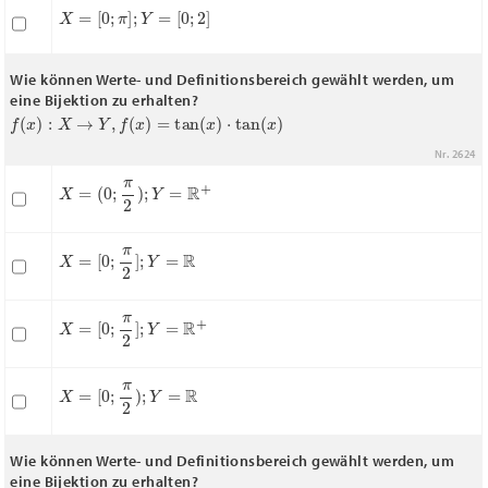
X
=
[
0
;
π
]
;
Y
=
[
0
;
2
]
Wie können Werte- und Definitionsbereich gewählt werden, um
eine Bijektion zu erhalten?
f
(
x
)
:
X
→
Y
,
f
(
x
)
=
tan
(
x
)
⋅
tan
(
x
)
Nr. 2624
X
=
(
0
;
π
2
)
;
Y
=
R
+
X
=
[
0
;
π
2
]
;
Y
=
R
X
=
[
0
;
π
2
]
;
Y
=
R
+
X
=
[
0
;
π
2
)
;
Y
=
R
Wie können Werte- und Definitionsbereich gewählt werden, um
eine Bijektion zu erhalten?