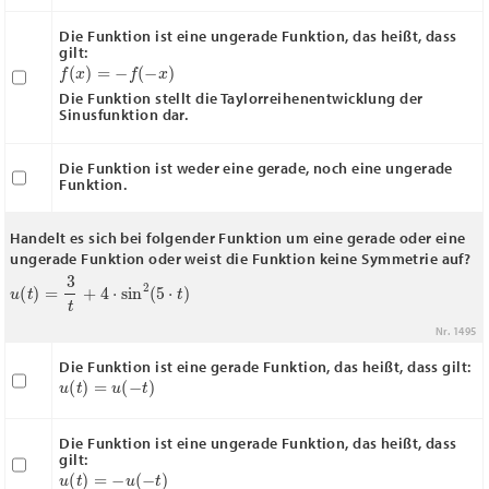
Die Funktion ist eine ungerade Funktion, das heißt, dass
gilt:
f
(
x
)
=
−
f
(
−
x
)
Die Funktion stellt die Taylorreihenentwicklung der
Sinusfunktion dar.
Die Funktion ist weder eine gerade, noch eine ungerade
Funktion.
Handelt es sich bei folgender Funktion um eine gerade oder eine
ungerade Funktion oder weist die Funktion keine Symmetrie auf?
u
(
t
)
=
3
t
+
4
⋅
sin
2
(
5
⋅
t
)
Nr. 1495
Die Funktion ist eine gerade Funktion, das heißt, dass gilt:
u
(
t
)
=
u
(
−
t
)
Die Funktion ist eine ungerade Funktion, das heißt, dass
gilt:
u
(
t
)
=
−
u
(
−
t
)