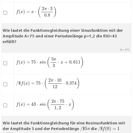
f
(
x
)
=
x
⋅
(
2
π
⋅
3
0.8
)
Wie lautet die Funktionsgleichung einer Sinusfunktion mit der
Amplitude A=75 und einer Periodenlänge p=1,2 die f(0)=43
erfüllt?
Nr. 475
f
(
x
)
=
75
⋅
s
i
n
(
5
π
3
⋅
x
+
0
,
611
)
/
$
f
(
x
)
=
75
⋅
(
2
π
⋅
10
12
⋅
0.374
)
f
(
x
)
=
43
⋅
s
i
n
(
2
π
⋅
75
1
,
2
⋅
x
)
Wie lautet die Funktionsgleichung für eine Kosinusfunktion mit
/
$
5
π
/
$
f
(
0
)
=
1
der Amplitude 5 und der Periodenlänge
die