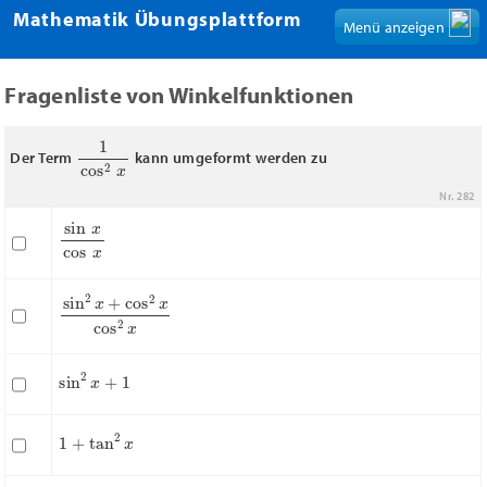
Mathematik Übungsplattform
Menü anzeigen
Fragenliste von Winkelfunktionen
1
cos
2
x
Der Term
kann umgeformt werden zu
Nr. 282
sin
x
cos
x
sin
2
x
+
cos
2
x
cos
2
x
sin
2
x
+
1
1
+
tan
2
x