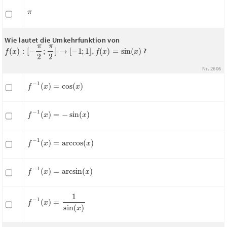
π
Wie lautet die Umkehrfunktion von
f
(
x
)
:
[
−
π
2
;
π
2
]
→
[
−
1
;
1
]
,
f
(
x
)
=
sin
(
x
)
?
Nr. 2606
f
−
1
(
x
)
=
cos
(
x
)
f
−
1
(
x
)
=
−
sin
(
x
)
f
−
1
(
x
)
=
arccos
(
x
)
f
−
1
(
x
)
=
arcsin
(
x
)
f
−
1
(
x
)
=
1
sin
(
x
)