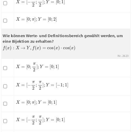
X
=
[
0
;
π
]
;
Y
=
[
0
;
2
]
Wie können Werte- und Definitionsbereich gewählt werden, um
eine Bijektion zu erhalten?
f
(
x
)
:
X
→
Y
,
f
(
x
)
=
cos
(
x
)
⋅
cos
(
x
)
Nr. 2623
X
=
[
0
;
π
2
]
;
Y
=
[
0
;
1
]
X
=
[
−
π
2
;
π
2
]
;
Y
=
[
−
1
;
1
]
X
=
[
0
;
π
]
;
Y
=
[
0
;
1
]
X
=
[
−
π
2
;
π
2
]
;
Y
=
[
0
;
1
]