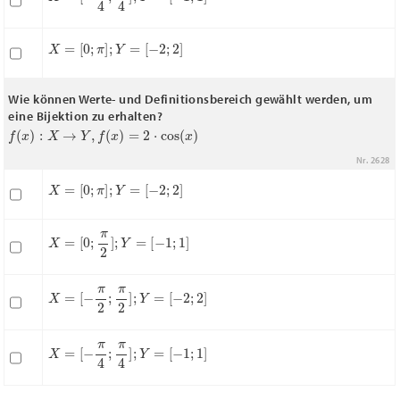
X
=
[
0
;
π
]
;
Y
=
[
−
2
;
2
]
Wie können Werte- und Definitionsbereich gewählt werden, um
eine Bijektion zu erhalten?
f
(
x
)
:
X
→
Y
,
f
(
x
)
=
2
⋅
cos
(
x
)
Nr. 2628
X
=
[
0
;
π
]
;
Y
=
[
−
2
;
2
]
X
=
[
0
;
π
2
]
;
Y
=
[
−
1
;
1
]
X
=
[
−
π
2
;
π
2
]
;
Y
=
[
−
2
;
2
]
X
=
[
−
π
4
;
π
4
]
;
Y
=
[
−
1
;
1
]