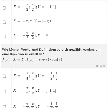
X
=
[
−
π
2
;
π
2
]
;
Y
=
[
−
1
;
1
]
X
=
[
−
π
;
π
]
;
Y
=
[
−
1
;
1
]
X
=
[
−
π
2
;
π
2
]
;
Y
=
R
Wie können Werte- und Definitionsbereich gewählt werden, um
eine Bijektion zu erhalten?
f
(
x
)
:
X
→
Y
,
f
(
x
)
=
s
i
n
(
x
)
⋅
cos
(
x
)
Nr. 2621
X
=
[
−
π
4
;
π
4
]
;
Y
=
[
−
1
2
;
1
2
]
X
=
[
−
π
2
;
π
2
]
;
Y
=
[
−
1
;
1
]
X
=
[
−
π
2
;
π
2
]
;
Y
=
[
−
1
2
;
1
2
]