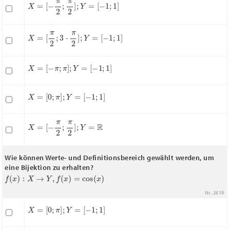
X
=
[
−
π
2
;
π
2
]
;
Y
=
[
−
1
;
1
]
X
=
[
π
2
;
3
⋅
π
2
]
;
Y
=
[
−
1
;
1
]
X
=
[
−
π
;
π
]
;
Y
=
[
−
1
;
1
]
X
=
[
0
;
π
]
;
Y
=
[
−
1
;
1
]
X
=
[
−
π
2
;
π
2
]
;
Y
=
R
Wie können Werte- und Definitionsbereich gewählt werden, um
eine Bijektion zu erhalten?
f
(
x
)
:
X
→
Y
,
f
(
x
)
=
cos
(
x
)
Nr. 2619
X
=
[
0
;
π
]
;
Y
=
[
−
1
;
1
]