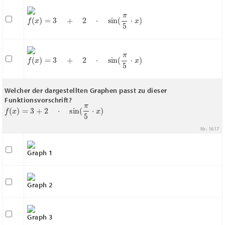
f
(
x
)
=
3
+
2
⋅
sin
(
π
5
⋅
x
)
f
(
x
)
=
3
+
2
⋅
sin
(
π
5
⋅
x
)
Welcher der dargestellten Graphen passt zu dieser
Funktionsvorschrift?
f
(
x
)
=
3
+
2
⋅
sin
(
π
5
⋅
x
)
Nr. 1617
Graph 1
Graph 2
Graph 3