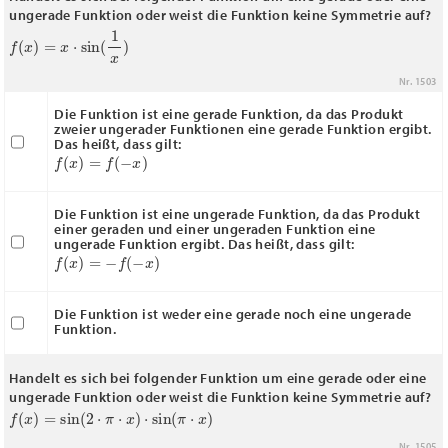
ungerade Funktion oder weist die Funktion keine Symmetrie auf?
f
(
x
)
=
x
⋅
sin
(
1
x
)
Nr. 1503
Die Funktion ist eine gerade Funktion, da das Produkt
zweier ungerader Funktionen eine gerade Funktion ergibt.
Das heißt, dass gilt:
f
(
x
)
=
f
(
−
x
)
Die Funktion ist eine ungerade Funktion, da das Produkt
einer geraden und einer ungeraden Funktion eine
ungerade Funktion ergibt. Das heißt, dass gilt:
f
(
x
)
=
−
f
(
−
x
)
Die Funktion ist weder eine gerade noch eine ungerade
Funktion.
Handelt es sich bei folgender Funktion um eine gerade oder eine
ungerade Funktion oder weist die Funktion keine Symmetrie auf?
f
(
x
)
=
sin
(
2
⋅
π
⋅
x
)
⋅
sin
(
π
⋅
x
)
Nr. 1505