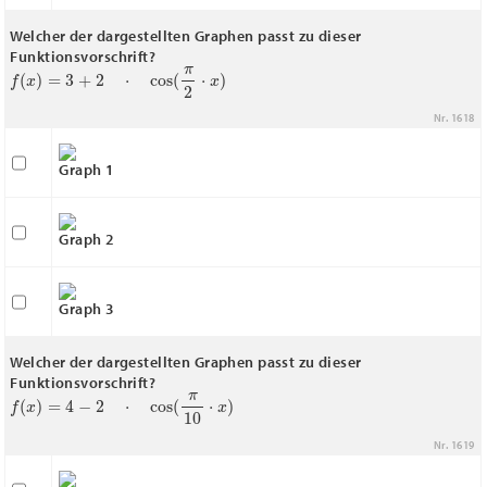
Welcher der dargestellten Graphen passt zu dieser
Funktionsvorschrift?
f
(
x
)
=
3
+
2
⋅
cos
(
π
2
⋅
x
)
Nr. 1618
Graph 1
Graph 2
Graph 3
Welcher der dargestellten Graphen passt zu dieser
Funktionsvorschrift?
f
(
x
)
=
4
−
2
⋅
cos
(
π
10
⋅
x
)
Nr. 1619