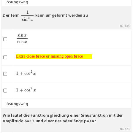
Lösungsweg
1
sin
2
x
Der Term
kann umgeformt werden zu
Nr. 283
sin
x
cos
x
Extra close brace or missing open brace
Extra close brace or missing open brace
1
+
cot
2
x
1
+
cos
2
x
Lösungsweg
Wie lautet die Funktionsgleichung einer Sinusfunktion mit der
Amplitude A=12 und einer Periodenlänge p=34?
Nr. 473