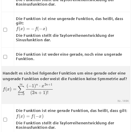
Kosinusfunktion dar.
Die Funktion ist eine ungerade Funktion, das heißt, dass
gilt:
f
(
x
)
=
−
f
(
−
x
)
Die Funktion stellt die Taylorreihenentwicklung der
Sinusfunktion dar.
Die Funktion ist weder eine gerade, noch eine ungerade
Funktion.
Handelt es sich bei folgender Funktion um eine gerade oder eine
ungerade Funktion oder weist die Funktion keine Symmetrie auf?
f
(
x
)
=
∑
n
=
0
∞
(
−
1
)
n
⋅
x
2
n
+
1
(
2
n
+
1
)
!
Nr. 1494
Die Funktion ist eine gerade Funktion, das heißt, dass gilt:
f
(
x
)
=
f
(
−
x
)
Die Funktion stellt die Taylorreihenentwicklung der
Kosinusfunktion dar.