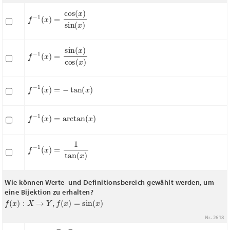
f
−
1
(
x
)
=
cos
(
x
)
sin
(
x
)
f
−
1
(
x
)
=
sin
(
x
)
cos
(
x
)
f
−
1
(
x
)
=
−
tan
(
x
)
f
−
1
(
x
)
=
arctan
(
x
)
f
−
1
(
x
)
=
1
tan
(
x
)
Wie können Werte- und Definitionsbereich gewählt werden, um
eine Bijektion zu erhalten?
f
(
x
)
:
X
→
Y
,
f
(
x
)
=
sin
(
x
)
Nr. 2618