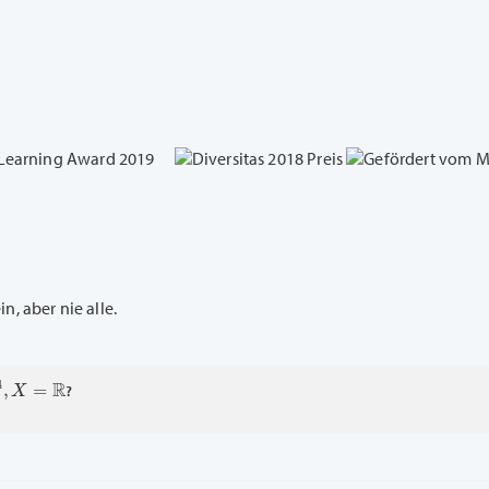
, aber nie alle.
=
R
?