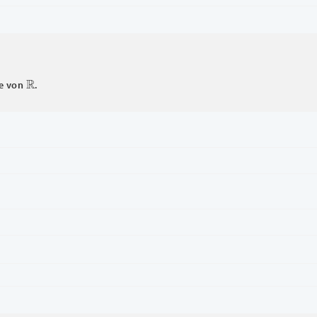
R
ge von
.