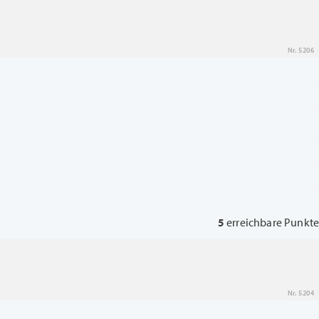
Nr. 5206
5
erreichbare Punkte
Nr. 5204