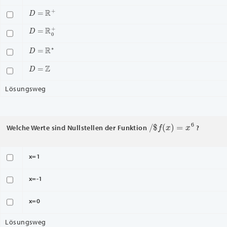
D
=
R
+
D
=
R
0
+
D
=
R
∗
D
=
Z
Lösungsweg
/
$
f
(
x
)
=
x
6
Welche Werte sind Nullstellen der Funktion
?
x=1
x=-1
x=0
Lösungsweg