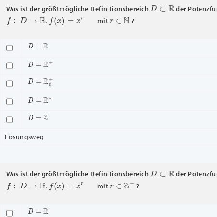
D
⊂
R
Was ist der größtmögliche Definitionsbereich
der Potenzfu
f
:
D
→
R
f
(
x
)
=
x
r
r
∈
N
,
mit
?
D
=
R
D
=
R
+
D
=
R
0
+
D
=
R
∗
D
=
Z
Lösungsweg
D
⊂
R
Was ist der größtmögliche Definitionsbereich
der Potenzfu
f
:
D
→
R
f
(
x
)
=
x
r
r
∈
Z
−
,
mit
?
D
=
R