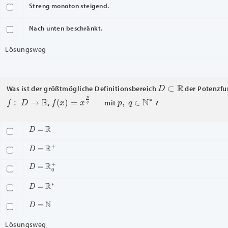
Streng monoton steigend.
Nach unten beschränkt.
Lösungsweg
D
⊂
R
Was ist der größtmögliche Definitionsbereich
der Potenzfu
f
:
D
→
R
f
(
x
)
=
x
p
q
p
,
q
∈
N
∗
,
mit
?
D
=
R
D
=
R
+
D
=
R
0
+
D
=
R
∗
D
=
N
Lösungsweg