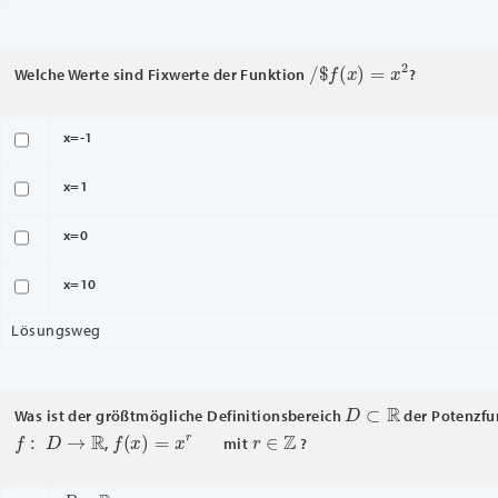
/
$
f
(
x
)
=
x
2
Welche Werte sind Fixwerte der Funktion
?
x=-1
x=1
x=0
x=10
Lösungsweg
D
⊂
R
Was ist der größtmögliche Definitionsbereich
der Potenzfu
f
:
D
→
R
f
(
x
)
=
x
r
r
∈
Z
,
mit
?
D
=
R