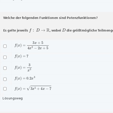
Welche der folgenden Funktionen sind Potenzfunktionen?
f
:
D
→
R
D
Es gelte jeweils
, wobei
die größtmögliche Teilmen
f
(
x
)
=
3
x
+
5
4
x
2
−
2
x
+
5
f
(
x
)
=
7
f
(
x
)
=
3
x
5
f
(
x
)
=
0.2
x
3
f
(
x
)
=
3
x
5
+
4
x
−
7
Lösungsweg