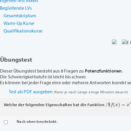
Eigenen Test mixen
Begleitende LVs
Gesamtskriptum
Warm-Up Kurse
Qualifikationskurse
Übungstest
Dieser Übungstest besteht aus 8 Fragen zu
Potenzfunktionen
.
Die Schwierigkeitsstufe ist leicht bis schwer.
Es können bei jeder Frage eine oder mehrere Antworten korrekt sein
Test als PDF ausgeben
(Kann je nach Länge einige Minuten dauern)
/
$
f
(
x
)
=
x
4
,
X
Welche der folgenden Eigenschaften hat die Funktion
Nach oben beschränkt.