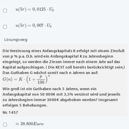
u
(
5
τ
)
=
0
,
0125
⋅
U
0
u
(
5
τ
)
=
0
,
007
⋅
U
0
Lösungsweg
Die Verzinsung eines Anfangskapitals K erfolgt mit einem Zinsfuß
von p % p.a. D.h. wird ein Anfangskapital K zu Jahresbeginn
eingelegt, so werden die Zinsen immer nach einem Jahr auf das
Kapital aufgeschlagen. ( Die KEST soll bereits berücksichtigt sein.)
Das Guthaben G wächst somit nach n Jahren an auf:
G
(
n
)
=
K
⋅
(
1
+
p
100
)
n
Wie groß ist ein Guthaben nach 5 Jahren, wenn ein
Anfangskapital von 50 000€ mit 3,5% verzinst wird und jeweils
zu Jahresbeginn immer 3000€ abgehoben werden? Insgesamt
erfolgen 5 Behebungen.
Nr. 1457
≈
38.800
E
u
r
o