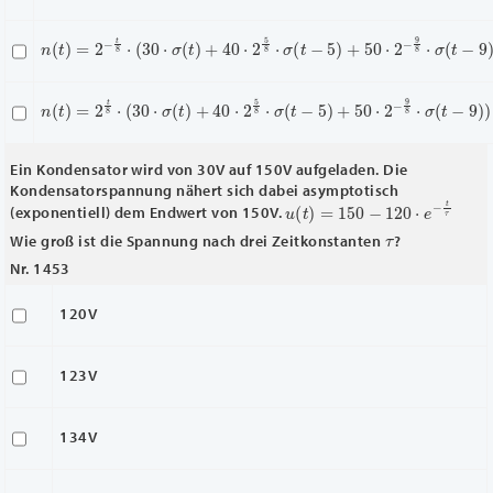
n
(
t
)
=
2
−
t
8
⋅
(
30
⋅
σ
(
t
)
+
40
⋅
2
5
8
⋅
σ
(
t
−
5
)
+
50
⋅
2
−
9
8
⋅
σ
(
t
−
9
)
)
n
(
t
)
=
2
t
8
⋅
(
30
⋅
σ
(
t
)
+
40
⋅
2
5
8
⋅
σ
(
t
−
5
)
+
50
⋅
2
−
9
8
⋅
σ
(
t
−
9
)
)
Ein Kondensator wird von 30V auf 150V aufgeladen. Die
Kondensatorspannung nähert sich dabei asymptotisch
u
(
t
)
=
150
−
120
⋅
e
−
t
τ
(exponentiell) dem Endwert von 150V.
τ
Wie groß ist die Spannung nach drei Zeitkonstanten
?
Nr. 1453
120V
123V
134V