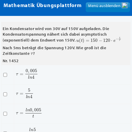
Mathematik Übungsplattform
Menü ausblenden
Menü anzeigen
Ein Kondensator wird von 30V auf 150V aufgeladen. Die
Kondensatorspannung nähert sich dabei asymptotisch
u
(
t
)
=
150
−
120
⋅
e
−
t
τ
(exponentiell) dem Endwert von 150V.
Nach 5ms beträgt die Spannung 120V. Wie groß ist die
τ
Zeitkonstante
?
Nr. 1452
τ
=
0
,
005
l
n
4
τ
=
5
l
n
4
τ
=
l
n
0
,
005
t
τ
=
−
l
n
5
t