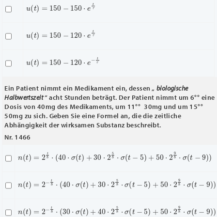
u
(
t
)
=
150
−
150
⋅
e
t
τ
u
(
t
)
=
150
−
120
⋅
e
t
τ
u
(
t
)
=
150
−
120
⋅
e
−
t
τ
Ein Patient nimmt ein Medikament ein, dessen „
biologische
Halbwertszeit
“ acht Stunden beträgt. Der Patient nimmt um 6°° eine
Dosis von 40mg des Medikaments, um 11°° 30mg und um 15°°
50mg zu sich. Geben Sie eine Formel an, die die zeitliche
Abhängigkeit der wirksamen Substanz beschreibt.
Nr. 1466
n
(
t
)
=
2
t
8
⋅
(
40
⋅
σ
(
t
)
+
30
⋅
2
5
8
⋅
σ
(
t
−
5
)
+
50
⋅
2
9
8
⋅
σ
(
t
−
9
)
)
n
(
t
)
=
2
−
t
8
⋅
(
40
⋅
σ
(
t
)
+
30
⋅
2
5
8
⋅
σ
(
t
−
5
)
+
50
⋅
2
9
8
⋅
σ
(
t
−
9
)
)
n
(
t
)
=
2
−
t
8
⋅
(
30
⋅
σ
(
t
)
+
40
⋅
2
5
8
⋅
σ
(
t
−
5
)
+
50
⋅
2
9
8
⋅
σ
(
t
−
9
)
)