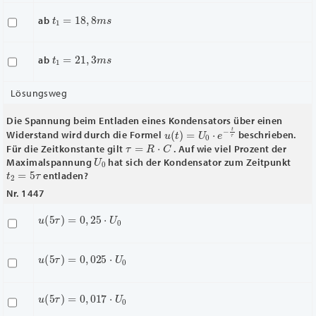
t
1
=
18
,
8
m
s
ab
t
1
=
21
,
3
m
s
ab
Lösungsweg
Die Spannung beim Entladen eines Kondensators über einen
u
(
t
)
=
U
0
⋅
e
−
t
τ
Widerstand wird durch die Formel
beschrieben.
τ
=
R
⋅
C
Für die Zeitkonstante gilt
. Auf wie viel Prozent der
U
0
Maximalspannung
hat sich der Kondensator zum Zeitpunkt
t
2
=
5
τ
entladen?
Nr. 1447
u
(
5
τ
)
=
0
,
25
⋅
U
0
u
(
5
τ
)
=
0
,
025
⋅
U
0
u
(
5
τ
)
=
0
,
017
⋅
U
0