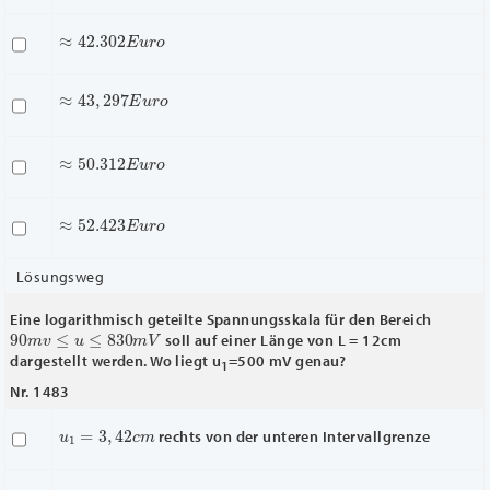
≈
42.302
E
u
r
o
≈
43
,
297
E
u
r
o
≈
50
.312
E
u
r
o
≈
52.
423
E
u
r
o
Lösungsweg
Eine logarithmisch geteilte Spannungsskala für den Bereich
90
m
v
≤
u
≤
830
m
V
soll auf einer Länge von L = 12cm
dargestellt werden. Wo liegt u
=500 mV genau?
1
Nr. 1483
u
1
=
3
,
42
c
m
rechts von der unteren Intervallgrenze
u
1
=
7
,
32
c
m