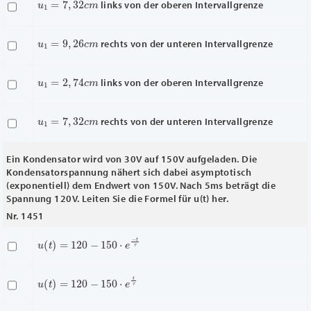
links von der oberen Intervallgrenze
u
1
=
9
,
26
c
m
rechts von der unteren Intervallgrenze
u
1
=
2
,
74
c
m
links von der oberen Intervallgrenze
u
1
=
7
,
32
c
m
rechts von der unteren Intervallgrenze
Ein Kondensator wird von 30V auf 150V aufgeladen. Die
Kondensatorspannung nähert sich dabei asymptotisch
(exponentiell) dem Endwert von 150V. Nach 5ms beträgt die
Spannung 120V. Leiten Sie die Formel für u(t) her.
Nr. 1451
u
(
t
)
=
120
−
150
⋅
e
−
t
τ
u
(
t
)
=
120
−
150
⋅
e
t
τ