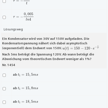
τ
=
−
0
,
005
l
n
4
Lösungsweg
Ein Kondensator wird von 30V auf 150V aufgeladen. Die
Kondensatorspannung nähert sich dabei asymptotisch
u
(
t
)
=
150
−
120
⋅
e
−
t
τ
(exponentiell) dem Endwert von 150V.
Nach 5ms beträgt die Spannung 120V. Ab wann beträgt die
Abweichung vom theoretischen Endwert weniger als 1%?
Nr. 1454
t
1
=
15
,
5
m
s
ab
t
1
=
15
,
8
m
s
ab
t
1
=
18
,
5
m
s
ab