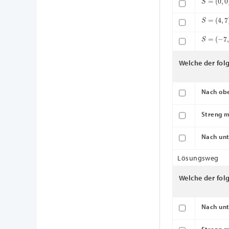
S
=
(
4
,
7
)
S
=
(
−
7
,
0
)
Welche der fol
Nach obe
Streng m
Nach unt
Lösungsweg
Welche der fol
Nach unt