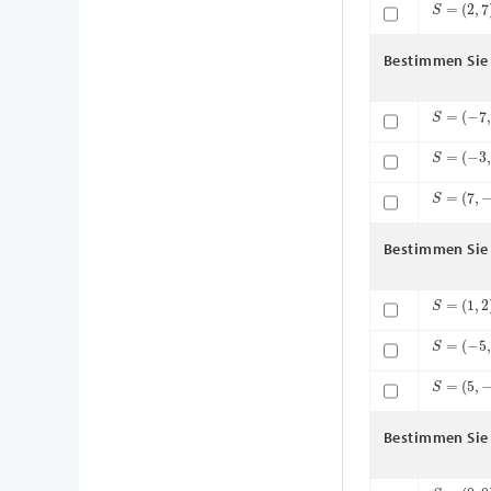
S
=
(
2
,
7
)
Bestimmen Sie 
S
=
(
−
7
,
3
)
S
=
(
−
3
,
−
S
=
(
7
,
−
6
)
Bestimmen Sie 
S
=
(
1
,
2
)
S
=
(
−
5
,
−
S
=
(
5
,
−
1
)
Bestimmen Sie 
S
=
(
0
,
0
)