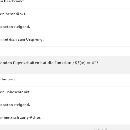
n beschränkt.
en beschränkt.
onoton steigend.
mmetrisch zum Ursprung.
/
$
f
(
x
)
=
4
x
genden Eigenschaften hat die Funktion
?
e bei x=0.
en unbeschränkt.
onoton steigend.
mmetrisch zur y-Achse.