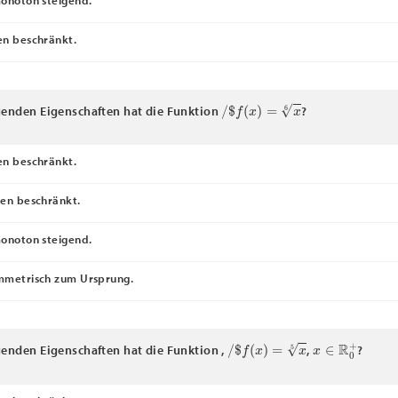
onoton steigend.
n beschränkt.
/
$
f
(
x
)
=
x
6
genden Eigenschaften hat die Funktion
?
n beschränkt.
en beschränkt.
onoton steigend.
mmetrisch zum Ursprung.
/
$
f
(
x
)
=
x
5
x
∈
R
0
+
genden Eigenschaften hat die Funktion ,
,
?