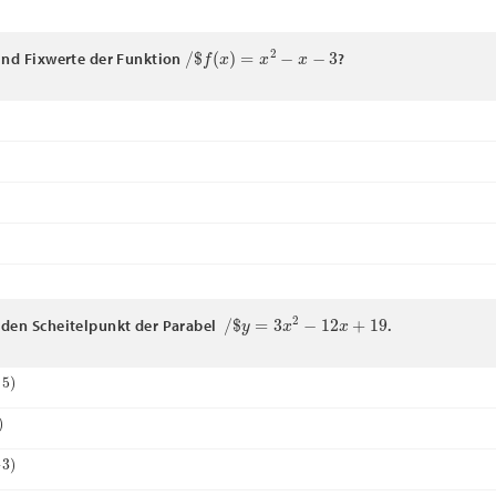
/
$
f
(
x
)
=
x
2
−
x
−
3
ind Fixwerte der Funktion
?
/
$
y
=
3
x
2
−
12
x
+
19
den Scheitelpunkt der Parabel
.