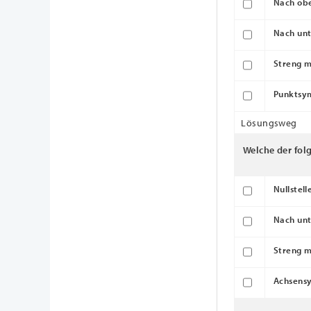
Nach obe
Nach unt
Streng m
Punktsy
Lösungsweg
Welche der fol
Nullstell
Nach unt
Streng m
Achsensy