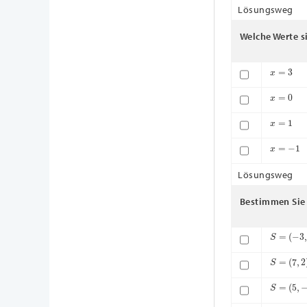
Lösungsweg
Welche Werte s
x
=
3
x
=
0
x
=
1
x
=
−
1
Lösungsweg
Bestimmen Sie 
S
=
(
−
3
,
5
)
S
=
(
7
,
2
)
S
=
(
5
,
−
3
)