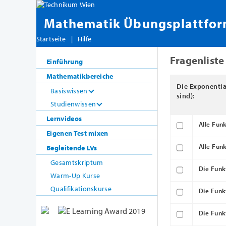
Mathematik Übungsplattfo
Startseite
|
Hilfe
Fragenliste
Einführung
Mathematikbereiche
Die Exponenti
Basiswissen
sind):
Studienwissen
Lernvideos
Alle Funk
Eigenen Test mixen
Alle Fun
Begleitende LVs
Gesamtskriptum
Die Funk
Warm-Up Kurse
Qualifikationskurse
Die Funk
Die Funk