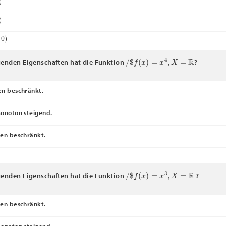
/
$
f
(
x
)
=
x
4
,
X
=
R
genden Eigenschaften hat die Funktion
?
n beschränkt.
onoton steigend.
en beschränkt.
/
$
f
(
x
)
=
x
3
,
X
=
R
genden Eigenschaften hat die Funktion
?
en beschränkt.