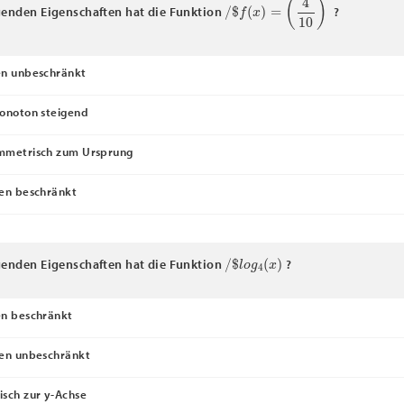
/
$
f
(
x
)
=
(
4
10
)
x
genden Eigenschaften hat die Funktion
?
en unbeschränkt
onoton steigend
mmetrisch zum Ursprung
en beschränkt
/
$
l
o
g
4
(
x
)
genden Eigenschaften hat die Funktion
?
n beschränkt
en unbeschränkt
sch zur y-Achse