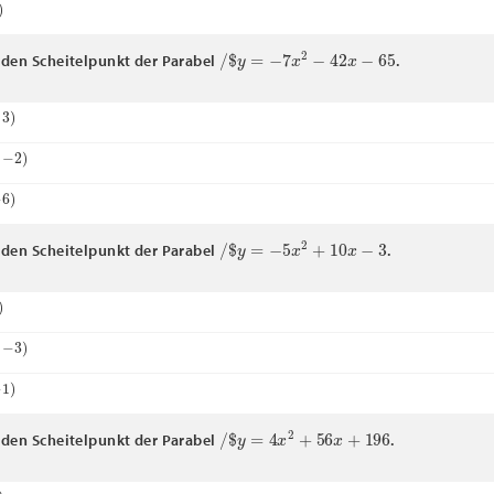
/
$
y
=
−
7
x
2
−
42
x
−
65
den Scheitelpunkt der Parabel
.
2
)
/
$
y
=
−
5
x
2
+
10
x
−
3
den Scheitelpunkt der Parabel
.
3
)
/
$
y
=
4
x
2
+
56
x
+
196
den Scheitelpunkt der Parabel
.