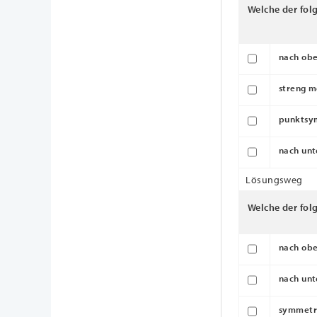
Welche der fol
nach ob
streng m
punktsy
nach unt
Lösungsweg
Welche der fol
nach obe
nach unt
symmetri