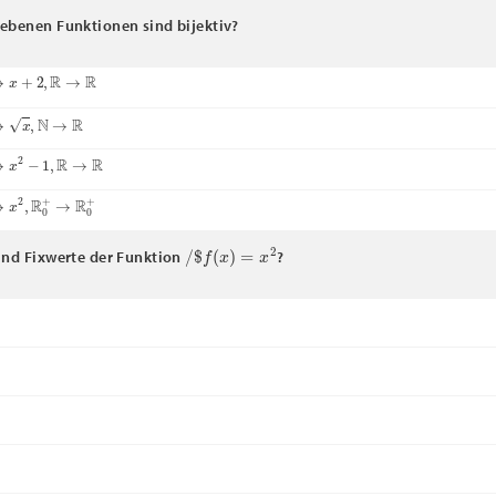
ebenen Funktionen sind bijektiv?
+
2
,
R
→
R
N
→
R
2
−
1
,
R
→
R
2
,
R
0
+
→
R
0
+
/
$
f
(
x
)
=
x
2
ind Fixwerte der Funktion
?