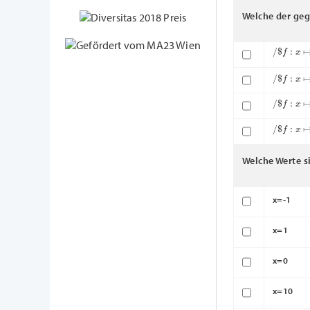
Welche der geg
/
$
f
:
x
↦
x
/
$
f
:
x
↦
x
,
/
$
f
:
x
↦
x
/
$
f
:
x
↦
x
Welche Werte s
x=-1
x=1
x=0
x=10