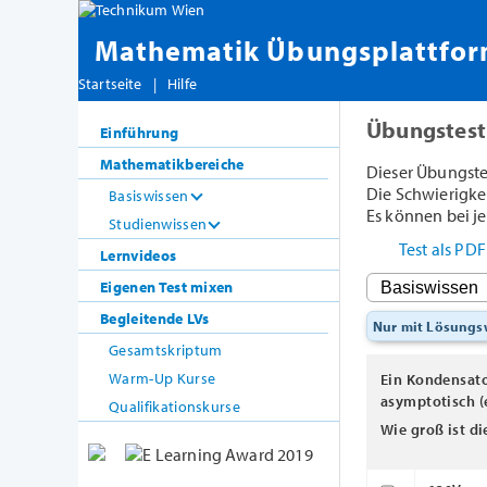
Mathematik Übungsplattfo
Startseite
|
Hilfe
Übungstest
Einführung
Mathematikbereiche
Dieser Übungste
Die Schwierigkeit
Basiswissen
Es können bei je
Studienwissen
Test als PD
Lernvideos
Eigenen Test mixen
Begleitende LVs
Nur mit Lösung
Gesamtskriptum
Warm-Up Kurse
Ein Kondensato
asymptotisch (
Qualifikationskurse
Wie groß ist d