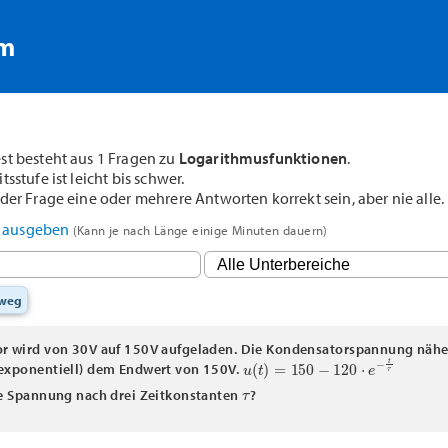
rm
st besteht aus 1 Fragen zu
Logarithmusfunktionen
.
sstufe ist leicht bis schwer.
der Frage eine oder mehrere Antworten korrekt sein, aber nie alle.
F ausgeben
(Kann je nach Länge einige Minuten dauern)
sweg
r wird von 30V auf 150V aufgeladen. Die Kondensatorspannung näher
u
(
t
)
=
150
−
120
⋅
e
−
t
τ
exponentiell) dem Endwert von 150V.
τ
ie Spannung nach drei Zeitkonstanten
?