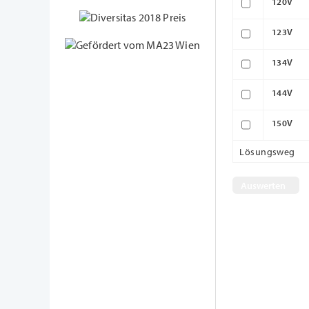
120V
123V
134V
144V
150V
Lösungsweg