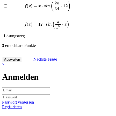
f
(
x
)
=
x
⋅
s
i
n
(
2
π
34
⋅
12
)
f
(
x
)
=
12
⋅
s
i
n
(
π
17
⋅
x
)
Lösungsweg
3
erreichbare Punkte
Nächste Frage
×
Anmelden
Passwort vergessen
Registrieren