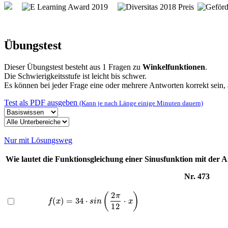
Übungstest
Dieser Übungstest besteht aus 1 Fragen zu
Winkelfunktionen
.
Die Schwierigkeitsstufe ist leicht bis schwer.
Es können bei jeder Frage eine oder mehrere Antworten korrekt sein, a
Test als PDF ausgeben
(Kann je nach Länge einige Minuten dauern)
Nur mit Lösungsweg
Wie lautet die Funktionsgleichung einer Sinusfunktion mit der
Nr. 473
f
(
x
)
=
34
⋅
s
i
n
(
2
π
12
⋅
x
)