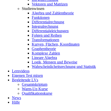
Vektoren und Matrizen
Studienwissen
Algebra und Zahlentheorie
Funktionen
Differentialrechnung
Integralrechnung
Differentialgleichungen
Folgen und Reihen
Transformationen
Kurven, Flächen, Koordinaten
Graphentheorie
Komplexe Zahlen
Lineare Algebra
Logik, Mengen und Beweise
Wahrscheinlicheitsrechnung und Statistik
Lernvideos
Eigenen Test mixen
Begleitende LVs
Gesamtskriptum
Warm-Up Kurse
Qualifikationskurse
News
Hilfe