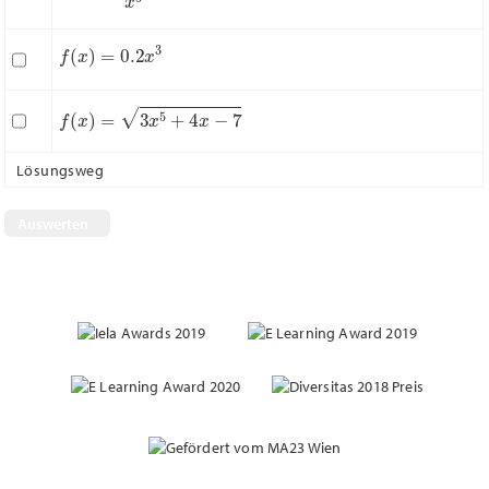
f
(
x
)
=
0.2
x
3
f
(
x
)
=
3
x
5
+
4
x
−
7
Lösungsweg