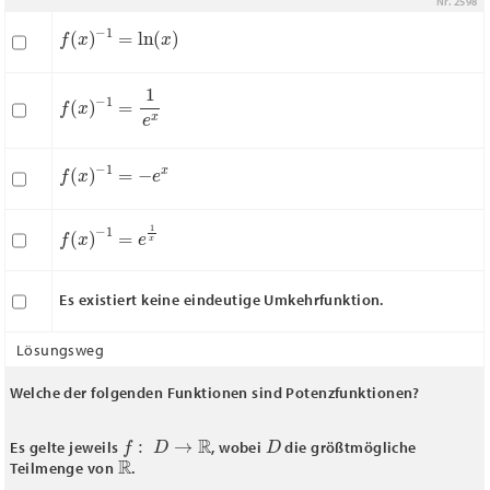
Nr. 2598
f
(
x
)
−
1
=
ln
(
x
)
f
(
x
)
−
1
=
1
e
x
f
(
x
)
−
1
=
−
e
x
f
(
x
)
−
1
=
e
1
x
Es existiert keine eindeutige Umkehrfunktion.
Lösungsweg
Welche der folgenden Funktionen sind Potenzfunktionen?
f
:
D
→
R
D
Es gelte jeweils
, wobei
die größtmögliche
R
Teilmenge von
.