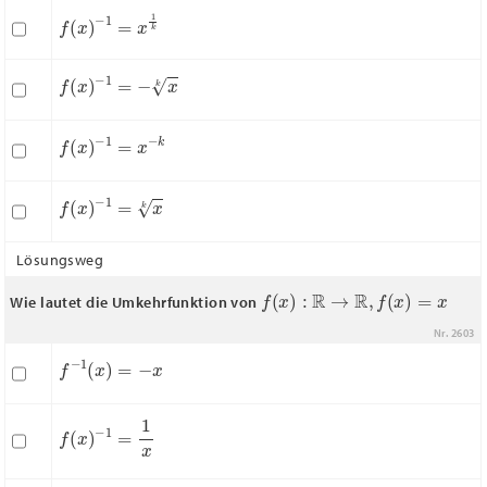
f
(
x
)
−
1
=
x
1
k
f
(
x
)
−
1
=
−
x
k
f
(
x
)
−
1
=
x
−
k
f
(
x
)
−
1
=
x
k
Lösungsweg
f
(
x
)
:
R
→
R
,
f
(
x
)
=
x
Wie lautet die Umkehrfunktion von
Nr. 2603
f
−
1
(
x
)
=
−
x
f
(
x
)
−
1
=
1
x