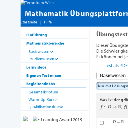
Mathematik Übungsplattfo
Startseite
|
Hilfe
Übungstest
Einführung
Mathematikbereiche
Dieser Übungste
Die Schwierigkeit
Basiswissen
Es können bei je
Studienwissen
Test als PD
Lernvideos
Eigenen Test mixen
Begleitende LVs
Nur mit Lösung
Gesamtskriptum
Warm-Up Kurse
Was ist der gr
f
:
D
→
R
f
(
Qualifikationskurse
,
D
=
R