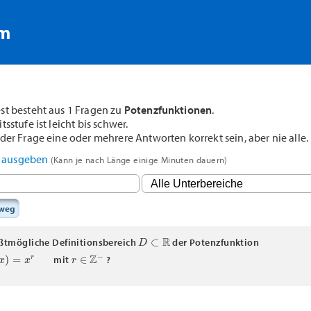
rm
st besteht aus 1 Fragen zu
Potenzfunktionen
.
sstufe ist leicht bis schwer.
der Frage eine oder mehrere Antworten korrekt sein, aber nie alle.
F ausgeben
(Kann je nach Länge einige Minuten dauern)
sweg
D
⊂
R
ößtmögliche Definitionsbereich
der Potenzfunktion
x
)
=
x
r
r
∈
Z
−
mit
?