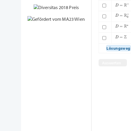
D
=
R
+
D
=
R
0
+
D
=
R
∗
D
=
Z
Lösungsweg