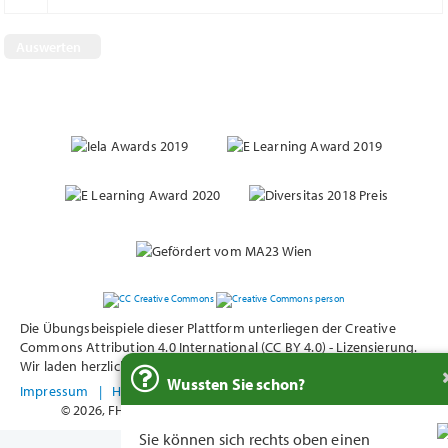
Nächste Frage
Die Übungsbeispiele dieser Plattform unterliegen der Creative
Commons Attribution 4.0 International (CC BY 4.0) - Lizensierung.
Wir laden herzlich zur Nutzung in diesem Rahmen ein.
Wussten Sie schon?
Impressum
|
Hilfe
|
Kontakt
© 2026, FH Technikum Wien,
Webdevelopment: www.ben.at
Sie können sich rechts oben einen