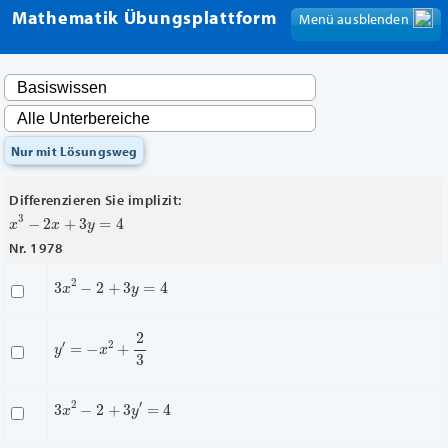
Mathematik Übungsplattform
Menü ausblenden
Menü anzeigen
Nur mit Lösungsweg
Differenzieren Sie implizit:
x
3
−
2
x
+
3
y
=
4
Nr. 1978
3
x
2
−
2
+
3
y
=
4
y
′
=
−
x
2
+
2
3
3
x
2
−
2
+
3
y
′
=
4