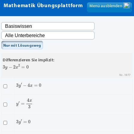
Mathematik Übungsplattform
Menü ausblenden
Menü anzeigen
Nur mit Lösungsweg
Differenzieren Sie implizit:
3
y
−
2
x
2
=
0
Nr. 1977
3
y
′
−
4
x
=
0
y
′
=
4
x
3
3
y
′
=
0