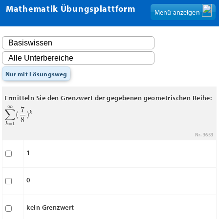
Mathematik Übungsplattform
Menü anzeigen
Nur mit Lösungsweg
Ermitteln Sie den Grenzwert der gegebenen geometrischen Reihe:
∑
k
=
1
∞
(
7
8
)
k
Nr. 3653
1
0
kein Grenzwert