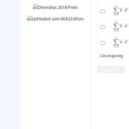
∑
i
=
1
n
2
⋅
∑
i
=
1
n
2
⋅
∑
i
=
1
n
4
⋅
Lösungsweg