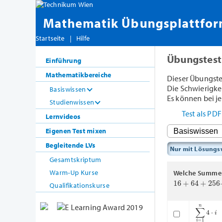
Mathematik Übungsplattfo
Startseite
|
Hilfe
Übungstest
Einführung
Mathematikbereiche
Dieser Übungste
Die Schwierigkeit
Basiswissen
Es können bei je
Studienwissen
Test als PD
Lernvideos
Eigenen Test mixen
Begleitende LVs
Nur mit Lösung
Gesamtskriptum
Warm-Up Kurse
Welche Summen
16
+
64
+
256
+
Qualifikationskurse
∑
i
=
1
n
4
⋅