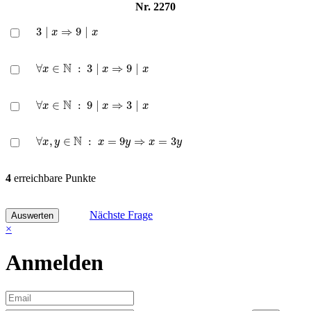
Nr. 2270
3
∣
x
⇒
9
∣
x
∀
x
∈
N
:
3
∣
x
⇒
9
∣
x
∀
x
∈
N
:
9
∣
x
⇒
3
∣
x
∀
x
,
y
∈
N
:
x
=
9
y
⇒
x
=
3
y
4
erreichbare Punkte
Nächste Frage
×
Anmelden