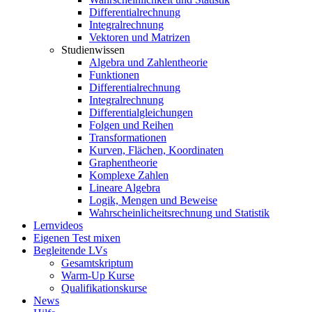
Differentialrechnung
Integralrechnung
Vektoren und Matrizen
Studienwissen
Algebra und Zahlentheorie
Funktionen
Differentialrechnung
Integralrechnung
Differentialgleichungen
Folgen und Reihen
Transformationen
Kurven, Flächen, Koordinaten
Graphentheorie
Komplexe Zahlen
Lineare Algebra
Logik, Mengen und Beweise
Wahrscheinlicheitsrechnung und Statistik
Lernvideos
Eigenen Test mixen
Begleitende LVs
Gesamtskriptum
Warm-Up Kurse
Qualifikationskurse
News