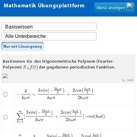
Mathematik Übungsplattform
Menü anzeigen
Nur mit Lösungsweg
Bestimmen Sie das trigonometrische Polynom (Fourier-
S
∞
f
(
t
)
Polynom)
der gegebenen periodischen Funktion.
Nr. 3840
−
4
k
ω
π
+
3
s
i
n
(
−
3
k
ω
π
2
)
k
ω
π
+
2
c
o
s
(
k
ω
π
2
)
2
k
ω
π
∑
k
=
1
∞
[
3
s
i
n
(
−
3
k
ω
π
2
)
k
ω
π
+
2
c
o
s
(
k
ω
π
2
)
2
k
ω
π
]
⋅
c
o
s
(
k
∑
k
=
1
∞
[
−
4
k
ω
π
+
3
s
i
n
(
−
3
k
ω
π
2
)
k
ω
π
+
2
c
o
s
(
k
ω
π
2
)
2
k