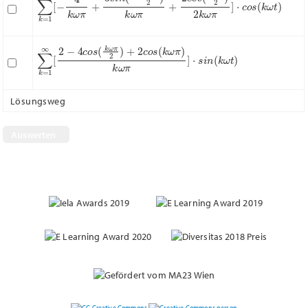
∑
k
=
1
∞
[
2
−
4
c
o
s
(
k
ω
π
2
)
+
2
c
o
s
(
k
ω
π
)
k
ω
π
]
⋅
s
i
n
(
k
ω
t
)
Lösungsweg
Nächste Frage