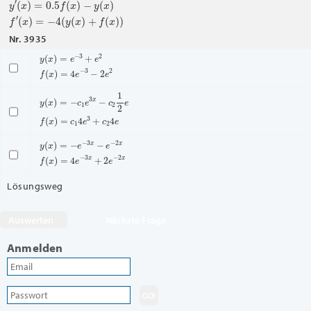
f
′
(
x
)
=
−
4
(
y
(
x
)
+
f
(
x
)
)
Nr. 3935
y
(
x
)
=
e
−
3
+
e
2
f
(
x
)
=
4
e
−
3
−
2
e
2
y
(
x
)
=
−
c
1
e
3
x
−
c
2
1
2
e
f
(
x
)
=
c
1
4
e
3
+
c
2
4
e
y
(
x
)
=
−
e
−
3
x
−
e
−
2
x
f
(
x
)
=
4
e
−
3
x
+
2
e
−
2
x
Lösungsweg
Nächste Frage
Anmelden