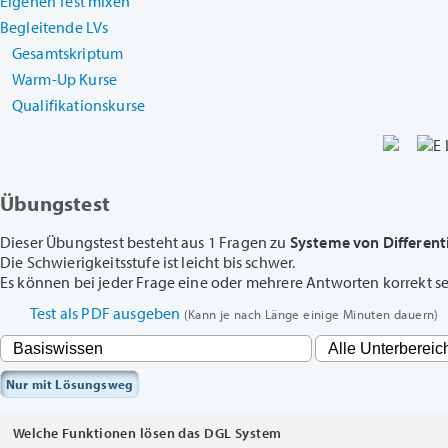
Eigenen Test mixen
Begleitende LVs
Gesamtskriptum
Warm-Up Kurse
Qualifikationskurse
Übungstest
Dieser Übungstest besteht aus 1 Fragen zu
Systeme von Different
Die Schwierigkeitsstufe ist leicht bis schwer.
Es können bei jeder Frage eine oder mehrere Antworten korrekt sein
Test als PDF ausgeben
(Kann je nach Länge einige Minuten dauern)
Nur mit Lösungsweg
Welche Funktionen lösen das DGL System
y
′
(
x
)
=
0.5
f
(
x
)
−
y
(
x
)