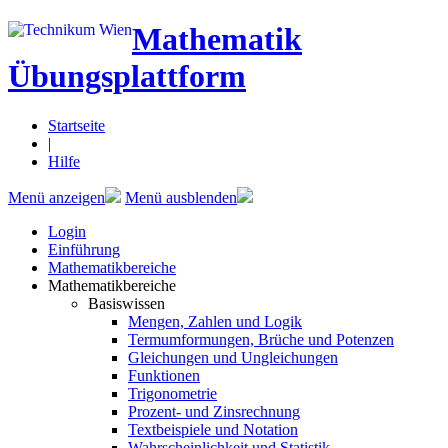
Mathematik
Übungsplattform
Startseite
|
Hilfe
Menü anzeigen
Menü ausblenden
Login
Einführung
Mathematikbereiche
Mathematikbereiche
Basiswissen
Mengen, Zahlen und Logik
Termumformungen, Brüche und Potenzen
Gleichungen und Ungleichungen
Funktionen
Trigonometrie
Prozent- und Zinsrechnung
Textbeispiele und Notation
Wahrscheinlichkeit und Statistik