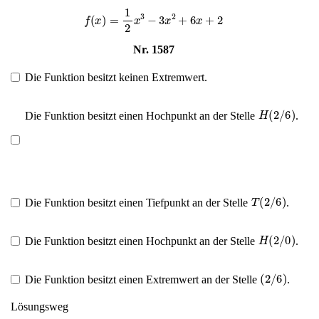
f
(
x
)
=
1
2
x
3
−
3
x
2
+
6
x
+
2
Nr. 1587
Die Funktion besitzt keinen Extremwert.
H
(
2
/
6
)
Die Funktion besitzt einen Hochpunkt an der Stelle
.
T
(
2
/
6
)
Die Funktion besitzt einen Tiefpunkt an der Stelle
.
H
(
2
/
0
)
Die Funktion besitzt einen Hochpunkt an der Stelle
.
(
2
/
6
)
Die Funktion besitzt einen Extremwert an der Stelle
.
Lösungsweg