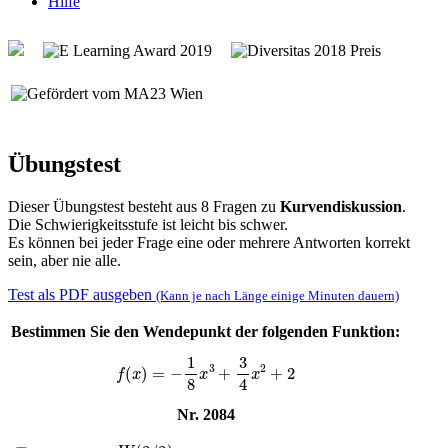
Hilfe
Übungstest
Dieser Übungstest besteht aus 8 Fragen zu
Kurvendiskussion
.
Die Schwierigkeitsstufe ist leicht bis schwer.
Es können bei jeder Frage eine oder mehrere Antworten korrekt
sein, aber nie alle.
Test als PDF ausgeben
(Kann je nach Länge einige Minuten dauern)
Bestimmen Sie den Wendepunkt der folgenden Funktion:
f
(
x
)
=
−
1
8
x
3
+
3
4
x
2
+
2
Nr. 2084
W
(
3
/
3
)