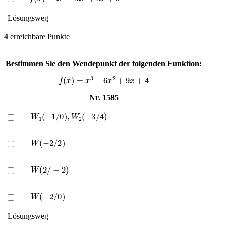
Lösungsweg
4
erreichbare Punkte
Bestimmen Sie den Wendepunkt der folgenden Funktion:
f
(
x
)
=
x
3
+
6
x
2
+
9
x
+
4
Nr. 1585
W
1
(
−
1
/
0
)
,
W
2
(
−
3
/
4
)
W
(
−
2
/
2
)
W
(
2
/
−
2
)
W
(
−
2
/
0
)
Lösungsweg