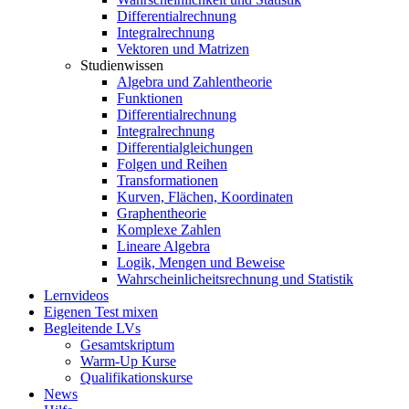
Differentialrechnung
Integralrechnung
Vektoren und Matrizen
Studienwissen
Algebra und Zahlentheorie
Funktionen
Differentialrechnung
Integralrechnung
Differentialgleichungen
Folgen und Reihen
Transformationen
Kurven, Flächen, Koordinaten
Graphentheorie
Komplexe Zahlen
Lineare Algebra
Logik, Mengen und Beweise
Wahrscheinlicheitsrechnung und Statistik
Lernvideos
Eigenen Test mixen
Begleitende LVs
Gesamtskriptum
Warm-Up Kurse
Qualifikationskurse
News