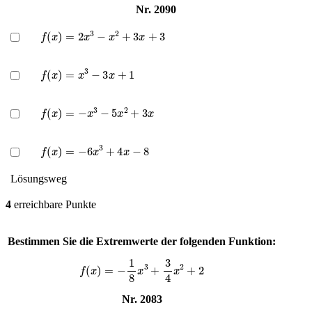
Nr. 2090
f
(
x
)
=
2
x
3
−
x
2
+
3
x
+
3
f
(
x
)
=
x
3
−
3
x
+
1
f
(
x
)
=
−
x
3
−
5
x
2
+
3
x
f
(
x
)
=
−
6
x
3
+
4
x
−
8
Lösungsweg
4
erreichbare Punkte
Bestimmen Sie die Extremwerte der folgenden Funktion:
f
(
x
)
=
−
1
8
x
3
+
3
4
x
2
+
2
Nr. 2083