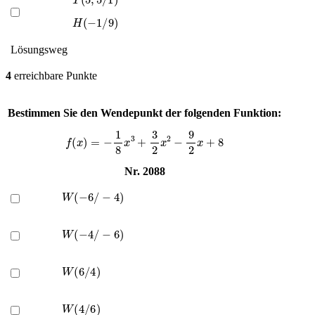
H
(
−
1
/
9
)
Lösungsweg
4
erreichbare Punkte
Bestimmen Sie den Wendepunkt der folgenden Funktion:
f
(
x
)
=
−
1
8
x
3
+
3
2
x
2
−
9
2
x
+
8
Nr. 2088
W
(
−
6
/
−
4
)
W
(
−
4
/
−
6
)
W
(
6
/
4
)
W
(
4
/
6
)