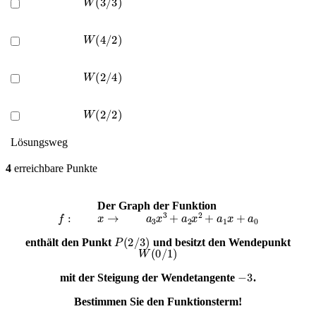
W
(
4
/
2
)
W
(
2
/
4
)
W
(
2
/
2
)
Lösungsweg
4
erreichbare Punkte
Der Graph der Funktion
f
:
x
→
a
3
x
3
+
a
2
x
2
+
a
1
x
+
a
0
P
(
2
/
3
)
enthält den Punkt
und besitzt den Wendepunkt
W
(
0
/
1
)
−
3
mit der Steigung der Wendetangente
.
Bestimmen Sie den Funktionsterm!