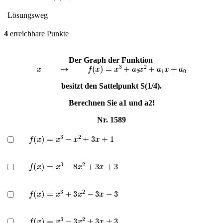
Lösungsweg
4
erreichbare Punkte
Der Graph der Funktion
x
→
f
(
x
)
=
x
3
+
a
2
x
2
+
a
1
x
+
a
0
besitzt den Sattelpunkt S(1/4).
Berechnen Sie a1 und a2!
Nr. 1589
f
(
x
)
=
x
3
−
x
2
+
3
x
+
1
f
(
x
)
=
x
3
−
8
x
2
+
3
x
+
3
f
(
x
)
=
x
3
+
3
x
2
−
3
x
−
3
f
(
x
)
=
x
3
−
3
x
2
+
3
x
+
3