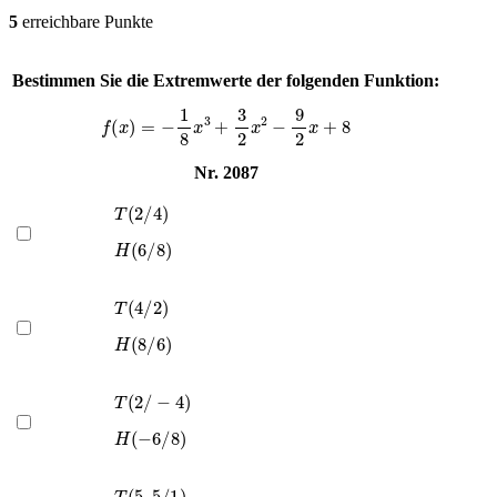
5
erreichbare Punkte
Bestimmen Sie die Extremwerte der folgenden Funktion:
f
(
x
)
=
−
1
8
x
3
+
3
2
x
2
−
9
2
x
+
8
Nr. 2087
T
(
2
/
4
)
H
(
6
/
8
)
T
(
4
/
2
)
H
(
8
/
6
)
T
(
2
/
−
4
)
H
(
−
6
/
8
)
T
(
5
,
5
/
1
)