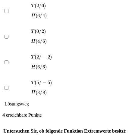
T
(
2
/
0
)
H
(
6
/
4
)
T
(
0
/
2
)
H
(
4
/
6
)
T
(
2
/
−
2
)
H
(
6
/
6
)
T
(
5
/
−
5
)
H
(
3
/
8
)
Lösungsweg
4
erreichbare Punkte
Untersuchen Sie, ob folgende Funktion Extremwerte besitzt: