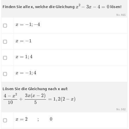
x
2
−
3
x
−
4
=
0
Finden Sie alle x, welche die Gleichung
lösen!
Nr. 465
x
=
−
1
;
−
4
x
=
−
1
x
=
1
;
4
x
=
−
1
;
4
Lösen Sie die Gleichung nach x auf:
4
−
x
2
10
+
3
x
(
x
−
2
)
5
=
1
,
2
(
2
−
x
)
Nr. 502
x
=
2
;
0