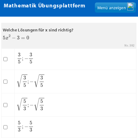
Mathematik Übungsplattform
Menü anzeigen
Welche Lösungen für x sind richtig?
5
x
2
−
3
=
0
Nr. 392
3
5
;
−
3
5
3
5
;
−
3
5
5
3
;
−
5
3
5
3
;
−
5
3