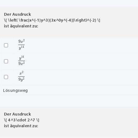
Der Ausdruck
\[ \left( \frac{x^{-1}y^3}{3x^0y^{-4}}\right)^{-2} \]
ist äquivalent zu:
9
x
2
y
14
y
14
9
x
2
x
2
9
y
2
Lösungsweg
Der Ausdruck
\[ 4^3\cdot 2^7 \]
ist äquivalent zu: