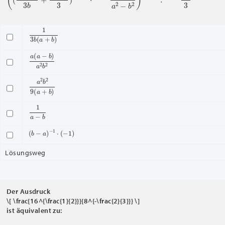
1
3
b
(
a
+
b
)
a
(
a
−
b
)
a
2
b
2
a
2
b
2
9
(
a
+
b
)
1
a
−
b
(
b
−
a
)
−
1
⋅
(
−
1
)
Lösungsweg
Der Ausdruck
\[ \frac{16^{\frac{1}{2}}}{8^{-\frac{2}{3}}} \]
ist äquivalent zu: