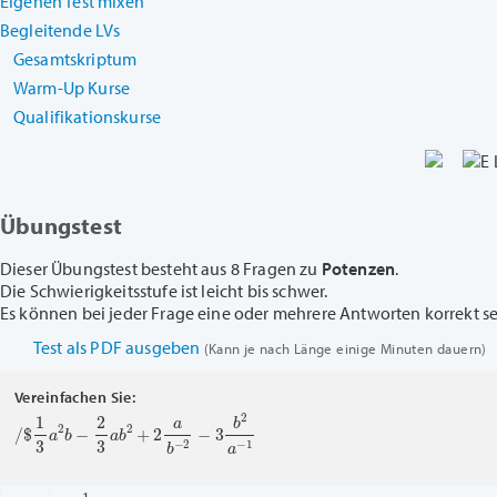
Eigenen Test mixen
Begleitende LVs
Gesamtskriptum
Warm-Up Kurse
Qualifikationskurse
Übungstest
Dieser Übungstest besteht aus 8 Fragen zu
Potenzen
.
Die Schwierigkeitsstufe ist leicht bis schwer.
Es können bei jeder Frage eine oder mehrere Antworten korrekt sein
Test als PDF ausgeben
(Kann je nach Länge einige Minuten dauern)
Vereinfachen Sie:
/
$
1
3
a
2
b
−
2
3
a
b
2
+
2
a
b
−
2
−
3
b
2
a
−
1