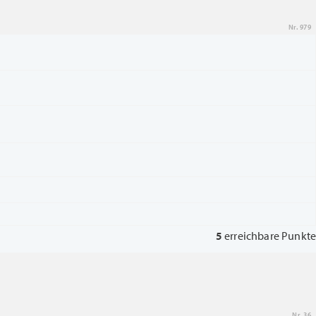
Nr. 979
5
erreichbare Punkte
Nr. 36