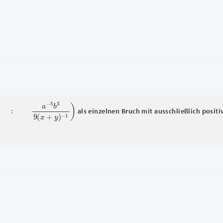
−
5
b
3
9
(
x
+
y
)
−
1
)
als einzelnen Bruch mit ausschließlich positi