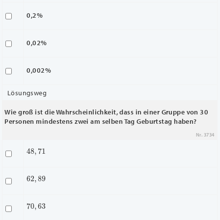
0,2%
0,02%
0,002%
Lösungsweg
Wie groß ist die Wahrscheinlichkeit, dass in einer Gruppe von 30
Personen mindestens zwei am selben Tag Geburtstag haben?
Nr. 3734
48
,
71
62
,
89
70
,
63