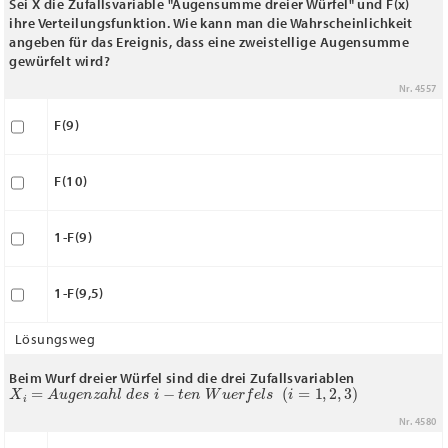
Sei X die Zufallsvariable "Augensumme dreier Würfel" und F(x)
ihre Verteilungsfunktion. Wie kann man die Wahrscheinlichkeit
angeben für das Ereignis, dass eine zweistellige Augensumme
gewürfelt wird?
Nr. 4557
F(9)
F(10)
1-F(9)
1-F(9,5)
Lösungsweg
Beim Wurf dreier Würfel sind die drei Zufallsvariablen
X
i
=
A
u
g
e
n
z
a
h
l
d
e
s
i
−
t
e
n
W
u
e
r
f
e
l
s
(
i
=
1
,
2
,
3
)
Nr. 4580