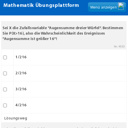
Mathematik Übungsplattform
Menü anzeigen
Sei X die Zufallsvariable "Augensumme dreier Würfel". Bestimmen
Sie P(X>16), also die Wahrscheinlichkeit des Ereignisses
"Augensumme ist größer 16"!
Nr. 4553
1/216
2/216
3/216
4/216
Lösungsweg