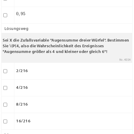
0
,
95
Lösungsweg
Sei X die Zufallsvariable "Augensumme dreier Würfel". Bestimmen
Sie
\(P(4
, also die Wahrscheinlichkeit des Ereignisses
"Augensumme größer als 4 und kleiner oder gleich 6"!
Nr. 4554
2/216
4/216
8/216
16/216