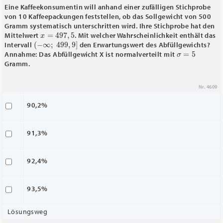
Eine Kaffeekonsumentin will anhand einer zufälligen Stichprobe
von 10 Kaffeepackungen feststellen, ob das Sollgewicht von 500
Gramm systematisch unterschritten wird. Ihre Stichprobe hat den
x
―
=
497
,
5
Mittelwert
. Mit welcher Wahrscheinlichkeit enthält das
(
−
∞
;
499
,
9
]
Intervall
den Erwartungswert des Abfüllgewichts?
σ
=
5
Annahme: Das Abfüllgewicht X ist normalverteilt mit
Gramm.
Nr. 4609
90,2%
91,3%
92,4%
93,5%
Lösungsweg