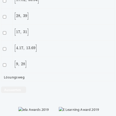
[
28
,
39
]
[
17
,
31
]
[
4.17
,
13.69
]
[
9
,
28
]
Lösungsweg