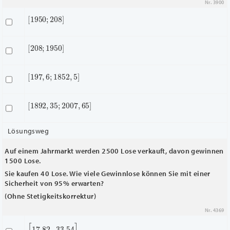
Nr. 3900
[
1950
;
208
]
[
208
;
1950
]
[
197
,
6
;
1852
,
5
]
[
1892
,
35
;
2007
,
65
]
Lösungsweg
Auf einem Jahrmarkt werden 2500 Lose verkauft, davon gewinnen
1500 Lose.
Sie kaufen 40 Lose. Wie viele Gewinnlose können Sie mit einer
Sicherheit von 95% erwarten?
(Ohne Stetigkeitskorrektur)
Nr. 4369
[
17.82
,
33.54
]