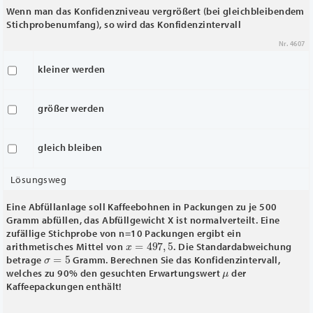
Wenn man das Konfidenzniveau vergrößert (bei gleichbleibendem
Stichprobenumfang), so wird das Konfidenzintervall
Nr. 4607
kleiner werden
größer werden
gleich bleiben
Lösungsweg
Eine Abfüllanlage soll Kaffeebohnen in Packungen zu je 500
Gramm abfüllen, das Abfüllgewicht X ist normalverteilt. Eine
zufällige Stichprobe von n=10 Packungen ergibt ein
x
―
=
497
,
5
arithmetisches Mittel von
. Die Standardabweichung
σ
=
5
betrage
Gramm. Berechnen Sie das Konfidenzintervall,
μ
welches zu 90% den gesuchten Erwartungswert
der
Kaffeepackungen enthält!