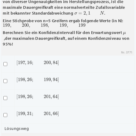
von diverser Ungenauigkeiten im Herstellungsprozess, ist die
maximale Dauergreifkraft eine normalverteilte Zufallsvariable
σ
=
2
,
1
N
mit bekannter Standardabweichung
.
Eine Stichprobe von n=5 Greifern ergab folgende Werte (in N):
199
,
200
,
198
,
199
,
199
μ
Berechnen Sie ein Konfidenzintervall für den Erwartungswert
,der maximalen Dauergreifkraft, auf einem Konfidenzniveau von
95%!
Nr. 3771
[
197
,
16
;
200
,
84
]
[
198
,
26
;
199
,
94
]
[
198
,
26
;
201
,
64
]
[
199
,
31
;
201
,
66
]
Lösungsweg