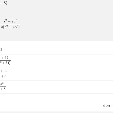
−
8
)
2
+
2
a
2
s
(
s
2
+
4
a
2
)
s
2
+
64
)
+
32
s
(
s
2
+
64
)
2
+
32
s
2
+
8
s
2
s
2
+
8
4
erre