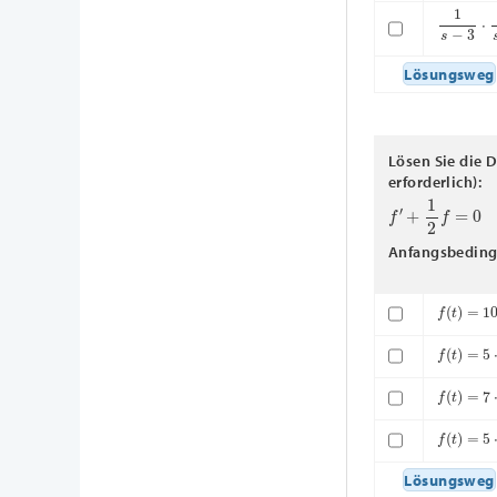
1
s
−
3
⋅
1
s
Lösungsweg
Lösen Sie die 
erforderlich):
f
′
+
1
2
f
=
0
Anfangsbeding
f
(
t
)
=
10
⋅
f
(
t
)
=
5
⋅
e
f
(
t
)
=
7
⋅
e
f
(
t
)
=
5
⋅
e
Lösungsweg