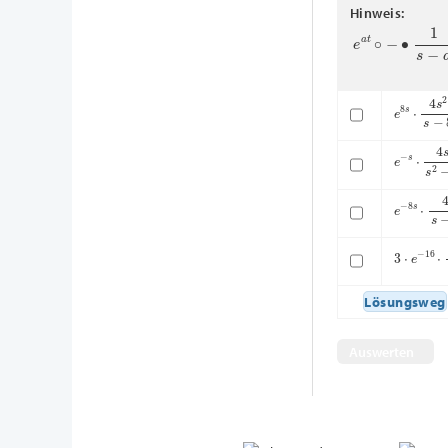
Hinweis:
e
a
t
∘
−
∙
1
s
−
a
e
8
s
⋅
4
s
2
e
−
s
⋅
4
s
s
e
−
8
s
⋅
4
s
3
⋅
e
−
16
⋅
Lösungsweg