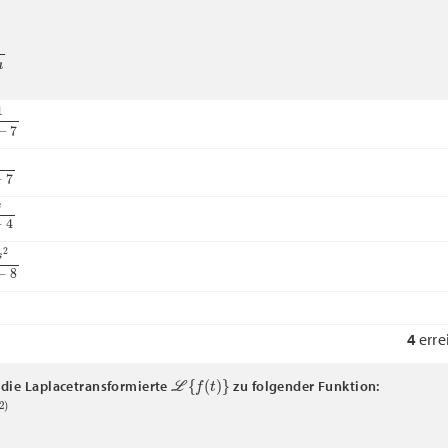
2
−
7
−
7
−
4
2
s
−
8
4
erre
L
{
f
(
t
)
}
die Laplacetransformierte
zu folgender Funktion:
)