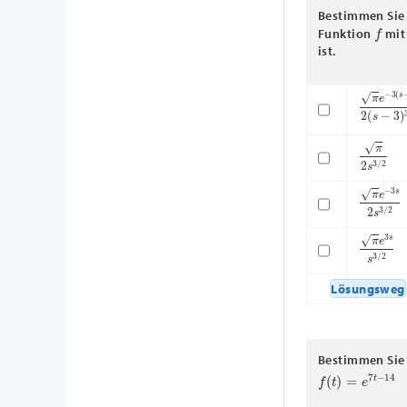
Bestimmen Sie 
f
Funktion
mi
ist.
π
e
−
3
(
s
π
2
s
3
/
2
π
e
−
3
s
2
π
e
3
s
s
3
Lösungsweg
Bestimmen Sie 
f
(
t
)
=
e
7
t
−
14