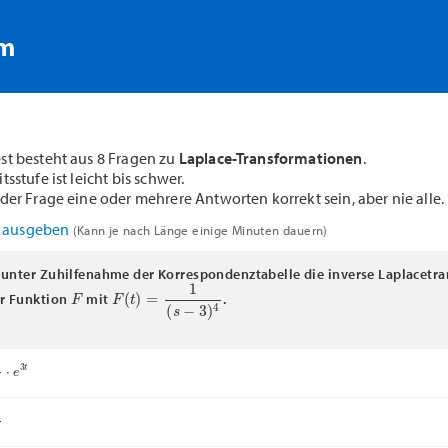
rm
st besteht aus 8 Fragen zu
Laplace-Transformationen
.
sstufe ist leicht bis schwer.
der Frage eine oder mehrere Antworten korrekt sein, aber nie alle.
F ausgeben
(Kann je nach Länge einige Minuten dauern)
unter Zuhilfenahme der Korrespondenztabelle die inverse Laplacetr
F
F
(
t
)
=
1
(
s
−
3
)
4
r Funktion
mit
.
e
3
t