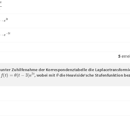
6
e
3
t
e
−
3
t
5
erre
unter Zuhilfenahme der Korrespondenztabelle die Laplacetransformie
f
(
t
)
=
θ
(
t
−
3
)
e
7
t
θ
t
, wobei mit
die Heaviside'sche Stufenfunktion bez
)
s
−
7
s
+
7
)
s
−
3