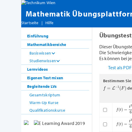
Mathematik Übungsplattfo
Startseite
|
Hilfe
Übungstest
Einführung
Mathematikbereiche
Dieser Übungste
Die Schwierigkeit
Basiswissen
Es können bei je
Studienwissen
Test als PD
Lernvideos
Eigenen Test mixen
Bestimmen Sie 
f
=
L
−
1
(
F
)
Begleitende LVs
de
Gesamtskriptum
Warm-Up Kurse
f
(
t
)
=
t
3
6
⋅
Qualifikationskurse
f
(
t
)
=
t
3
6