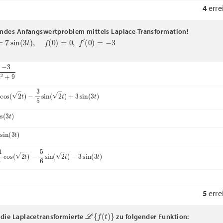
4
erre
endes Anfangswertproblem mittels Laplace-Transformation!
sin
(
3
t
)
,
f
(
0
)
=
0
,
f
′
(
0
)
=
−
3
s
2
+
9
os
(
2
t
)
−
3
5
sin
(
2
t
)
+
3
sin
(
3
t
)
3
t
)
n
(
3
t
)
cos
(
2
t
)
−
5
6
sin
(
2
t
)
−
3
sin
(
3
t
)
5
erre
L
{
f
(
t
)
}
die Laplacetransformierte
zu folgender Funktion: