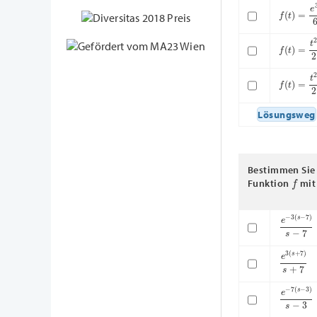
f
(
t
)
=
e
3
t
f
(
t
)
=
t
2
2
⋅
f
(
t
)
=
t
2
2
⋅
Lösungsweg
Bestimmen Sie 
f
Funktion
mi
e
−
3
(
s
−
7
e
3
(
s
+
7
)
e
−
7
(
s
−
3