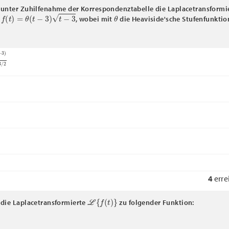
unter Zuhilfenahme der Korrespondenztabelle die Laplacetransformie
f
(
t
)
=
θ
(
t
−
3
)
t
−
3
θ
t
, wobei mit
die Heaviside'sche Stufenfunktio
−
3
)
2
(
s
−
3
)
3
/
2
s
3
/
2
/
2
4
erre
L
{
f
(
t
)
}
die Laplacetransformierte
zu folgender Funktion: