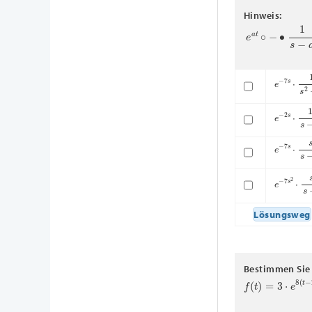
Hinweis:
e
a
t
∘
−
∙
1
s
−
a
e
−
7
s
⋅
1
s
e
−
2
s
⋅
1
s
e
−
7
s
⋅
s
s
e
−
7
s
2
⋅
s
Lösungsweg
Bestimmen Sie 
f
(
t
)
=
3
⋅
e
8
(
t
−
2