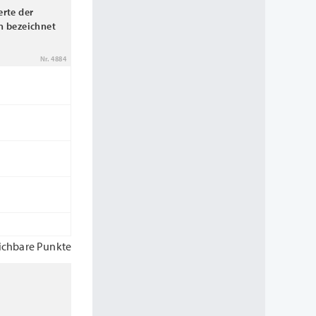
rte der
n bezeichnet
Nr. 4884
ichbare Punkte