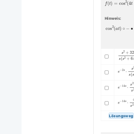
f
(
t
)
=
cos
2
(
4
t
Hinweis:
cos
2
(
a
t
)
∘
−
∙
s
s
2
+
32
s
(
e
−
2
s
⋅
s
2
e
−
14
s
⋅
s
e
−
14
s
⋅
4
Lösungsweg