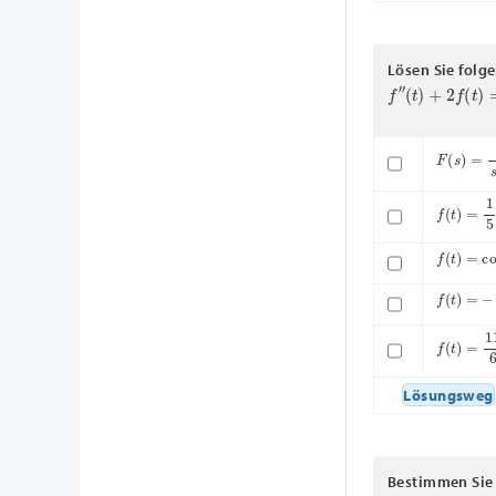
Lösen Sie folg
f
″
(
t
)
+
2
f
(
t
)
=
7
F
(
s
)
=
−
3
f
(
t
)
=
1
5
c
f
(
t
)
=
cos
(
f
(
t
)
=
−
si
f
(
t
)
=
11
6
Lösungsweg
Bestimmen Sie 