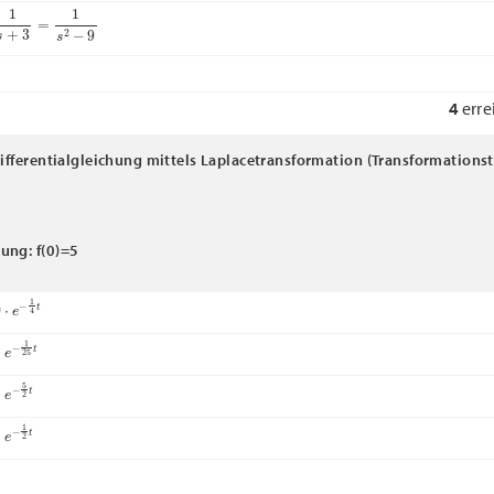
+
3
=
1
s
2
−
9
4
erre
Differentialgleichung mittels Laplacetransformation (Transformationst
ung: f(0)=5
e
−
1
4
t
−
1
25
t
−
5
2
t
−
1
2
t