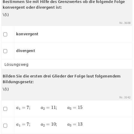
Bestimmen Sie mit Hilfe des Grenzwertes ob die folgende Folge
konvergent oder divergent ist:
\(
\)
Nr. 3608
konvergent
divergent
Lösungsweg
Bilden Sie die ersten drei Glieder der Folge laut folgenendem
Bildungsgesetz:
\(
\)
Nr. 3542
a
1
=
7
;
a
2
=
11
;
a
3
=
15
a
1
=
7
;
a
2
=
10
;
a
3
=
13