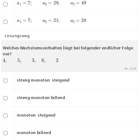
a
1
=
7
;
a
2
=
21
;
a
3
=
28
Lösungsweg
Welches Wachstumsverhalten liegt bei folgender endlicher Folge
vor?
4
,
5
,
3
,
6
,
2
Nr. 3578
streng monoton steigend
streng monoton fallend
monoton steigend
monoton fallend