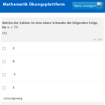
Mathematik Übungsplattform
Menü anzeigen
Welche der Zahlen ist eine obere Schranke der folgenden Folge,
n
∈
N
für
?
\(
\)
Nr. 3587
2
0
-1
3
Lösungsweg