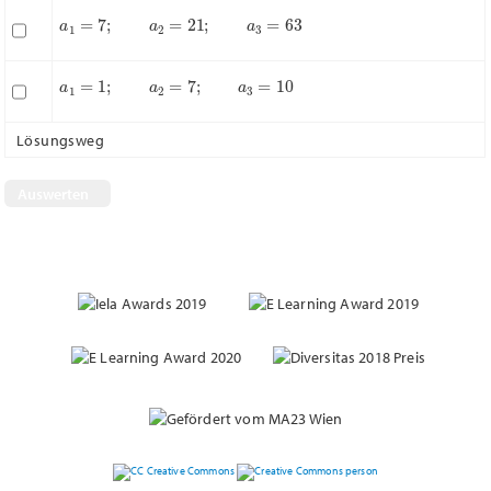
a
1
=
7
;
a
2
=
21
;
a
3
=
63
a
1
=
1
;
a
2
=
7
;
a
3
=
10
Lösungsweg