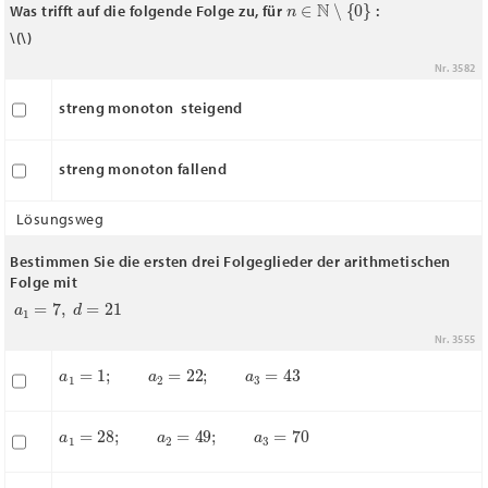
n
∈
N
∖
{
0
}
Was trifft auf die folgende Folge zu, für
:
\(
\)
Nr. 3582
streng monoton steigend
streng monoton fallend
Lösungsweg
Bestimmen Sie die ersten drei Folgeglieder der arithmetischen
Folge mit
a
1
=
7
,
d
=
21
Nr. 3555
a
1
=
1
;
a
2
=
22
;
a
3
=
43
a
1
=
28
;
a
2
=
49
;
a
3
=
70
a
1
=
7
;
a
2
=
28
;
a
3
=
49