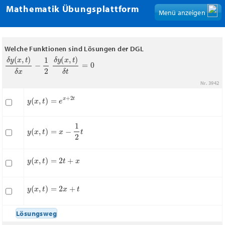
Mathematik Übungsplattform
Menü anzeigen
Welche Funktionen sind Lösungen der DGL
δ
y
(
x
,
t
)
δ
x
−
1
2
δ
y
(
x
,
t
)
δ
t
=
0
Nr. 3942
y
(
x
,
t
)
=
e
x
+
2
t
y
(
x
,
t
)
=
x
−
1
2
t
y
(
x
,
t
)
=
2
t
+
x
y
(
x
,
t
)
=
2
x
+
t
Lösungsweg