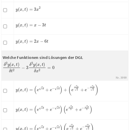
y
(
x
,
t
)
=
3
x
2
y
(
x
,
t
)
=
x
−
3
t
y
(
x
,
t
)
=
2
x
−
6
t
Welche Funktionen sind Lösungen der DGL
δ
2
y
(
x
,
t
)
δ
t
2
−
3
δ
2
y
(
x
,
t
)
δ
x
2
=
0
Nr. 3999
y
(
x
,
t
)
=
(
e
c
t
+
e
−
c
t
)
+
(
e
c
x
3
+
e
−
c
x
3
)
y
(
x
,
t
)
=
(
e
c
t
+
e
−
c
t
)
(
e
c
x
3
+
e
−
c
x
3
)
y
(
x
,
t
)
=
(
e
c
t
+
e
−
c
t
)
(
e
c
x
3
+
e
−
c
x
3
)