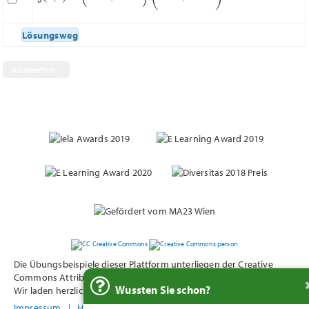
Lösungsweg
Die Übungsbeispiele dieser Plattform unterliegen der Creative
Commons Attribution 4.0 International (CC BY 4.0) - Lizensierung.
Wussten Sie schon?
Wir laden herzlich zur Nutzung in diesem Rahmen ein.
Impressum
|
Hilfe
|
Kontakt