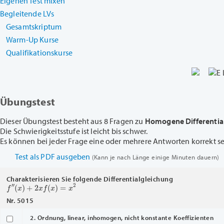
Eigenen Test mixen
Begleitende LVs
Gesamtskriptum
Warm-Up Kurse
Qualifikationskurse
Übungstest
Dieser Übungstest besteht aus 8 Fragen zu
Homogene Differentia
Die Schwierigkeitsstufe ist leicht bis schwer.
Es können bei jeder Frage eine oder mehrere Antworten korrekt sein
Test als PDF ausgeben
(Kann je nach Länge einige Minuten dauern)
Charakterisieren Sie folgende Differentialgleichung
f
″
(
x
)
+
2
x
f
(
x
)
=
x
2
Nr. 5015
2. Ordnung, linear, inhomogen, nicht konstante Koeffizienten