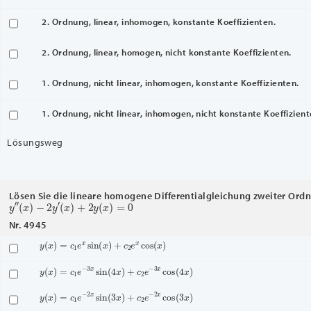
2. Ordnung, linear, inhomogen, konstante Koeffizienten.
2. Ordnung, linear, homogen, nicht konstante Koeffizienten.
1. Ordnung, nicht linear, inhomogen, konstante Koeffizienten.
1. Ordnung, nicht linear, inhomogen, nicht konstante Koeffizient
Lösungsweg
Lösen Sie die lineare homogene Differentialgleichung zweiter Ord
y
″
(
x
)
−
2
y
′
(
x
)
+
2
y
(
x
)
=
0
Nr. 4945
y
(
x
)
=
c
1
e
x
sin
(
x
)
+
c
2
e
x
cos
(
x
)
y
(
x
)
=
c
1
e
−
3
x
sin
(
4
x
)
+
c
2
e
−
3
x
cos
(
4
x
)
y
(
x
)
=
c
1
e
−
2
x
sin
(
3
x
)
+
c
2
e
−
2
x
cos
(
3
x
)