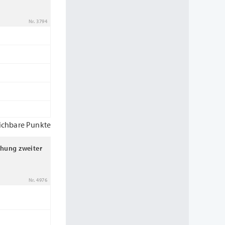
Nr. 3794
ichbare Punkte
chung zweiter
Nr. 4976