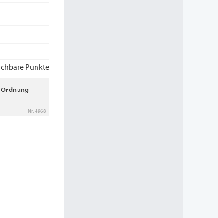
ichbare Punkte
r Ordnung
Nr. 4968