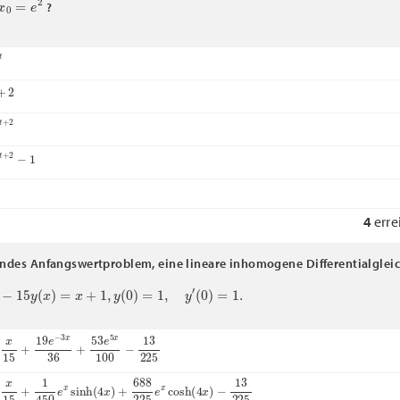
?
+
2
+
2
−
1
4
erre
endes Anfangswertproblem, eine lineare inhomogene Differentialglei
15
y
(
x
)
=
x
+
1
,
y
(
0
)
=
1
,
y
′
(
0
)
=
1.
15
+
19
e
−
3
x
36
+
53
e
5
x
100
−
13
225
15
+
1
450
e
x
sinh
(
4
x
)
+
688
225
e
x
cosh
(
4
x
)