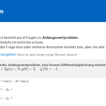
rm
st besteht aus 8 Fragen zu
Anfangswertproblem
.
sstufe ist leicht bis schwer.
der Frage eine oder mehrere Antworten korrekt sein, aber nie alle.
F ausgeben
(Kann je nach Länge einige Minuten dauern)
endes Anfangswertproblem, eine lineare Differentialgleichung zweite
2
y
(
x
)
=
0
,
y
(
0
)
=
2
,
y
′
(
0
)
=
−
1.
x
cos
(
x
)
−
3
e
x
sin
(
x
)
x
−
3
e
−
x
x
−
5
e
−
x
os
(
x
)
−
3
sin
(
x
)