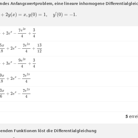
endes Anfangswertproblem, eine lineare inhomogene Differentialglei
2
y
(
x
)
=
x
,
y
(
0
)
=
1
,
y
′
(
0
)
=
−
1.
+
2
e
x
−
7
e
2
x
4
+
3
4
x
18
+
2
e
x
−
7
e
2
x
4
+
13
12
+
3
e
x
−
9
e
2
x
4
+
3
4
x
18
+
2
e
x
−
7
e
2
x
4
x
6
+
2
e
x
−
7
e
2
x
4
5
erre
genden Funktionen löst die Differentialgleichung
x
0
=
e
2