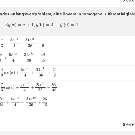
endes Anfangswertproblem, eine lineare inhomogene Differentialglei
3
y
(
x
)
=
x
+
1
,
y
(
0
)
=
2
,
y
′
(
0
)
=
1.
3
+
5
e
−
x
4
+
31
e
3
x
36
−
1
9
3
+
5
e
−
x
4
+
31
e
3
x
36
+
49
45
9
cos
(
x
)
+
5
e
−
x
4
+
31
e
3
x
36
+
14
9
3
sin
(
x
)
+
5
e
−
x
4
+
31
e
3
x
36
−
68
45
x
24
+
5
e
−
x
4
+
31
e
3
x
36
+
25
18
5
erre