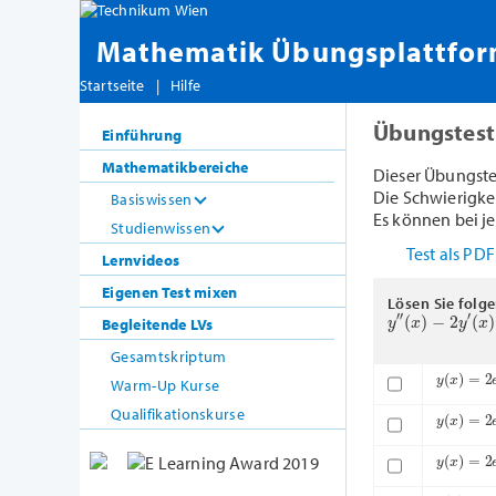
Mathematik Übungsplattfo
Startseite
|
Hilfe
Übungstest
Einführung
Mathematikbereiche
Dieser Übungste
Die Schwierigkeit
Basiswissen
Es können bei je
Studienwissen
Test als PD
Lernvideos
Eigenen Test mixen
Lösen Sie folg
y
″
(
x
)
−
2
y
′
(
x
)
+
Begleitende LVs
Gesamtskriptum
y
(
x
)
=
2
e
Warm-Up Kurse
y
(
x
)
=
2
e
Qualifikationskurse
y
(
x
)
=
2
e
y
(
x
)
=
2
c