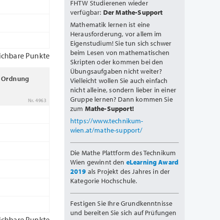
FHTW Studierenen wieder
verfügbar:
Der Mathe-Support
Mathematik lernen ist eine
Herausforderung, vor allem im
Eigenstudium! Sie tun sich schwer
beim Lesen von mathematischen
ichbare Punkte
Skripten oder kommen bei den
Übungsaufgaben nicht weiter?
r Ordnung
Vielleicht wollen Sie auch einfach
nicht alleine, sondern lieber in einer
Gruppe lernen? Dann kommen Sie
Nr. 4963
zum
Mathe-Support!
https://www.technikum-
wien.at/mathe-support/
Die Mathe Plattform des Technikum
Wien gewinnt den
eLearning Award
2019
als Projekt des Jahres in der
Kategorie Hochschule.
Festigen Sie Ihre Grundkenntnisse
und bereiten Sie sich auf Prüfungen
ichbare Punkte