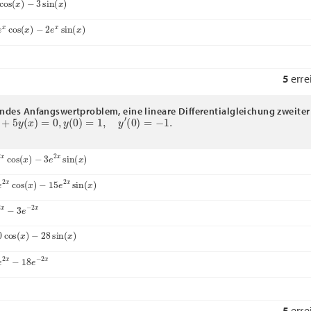
x
cos
(
x
)
−
2
e
x
sin
(
x
)
5
erre
endes Anfangswertproblem, eine lineare Differentialgleichung zweite
5
y
(
x
)
=
0
,
y
(
0
)
=
1
,
y
′
(
0
)
=
−
1.
x
cos
(
x
)
−
3
e
2
x
sin
(
x
)
2
x
cos
(
x
)
−
15
e
2
x
sin
(
x
)
x
−
3
e
−
2
x
cos
(
x
)
−
28
sin
(
x
)
2
x
−
18
e
−
2
x
5
erre