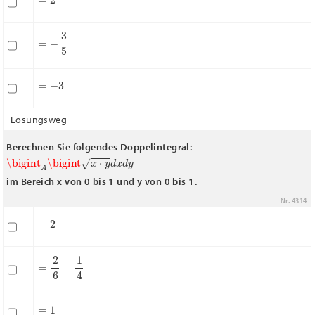
=
−
3
5
=
−
3
Lösungsweg
Berechnen Sie folgendes Doppelintegral:
\bigint
A
\bigint
x
⋅
y
d
x
d
y
im Bereich x von 0 bis 1 und y von 0 bis 1.
Nr. 4314
=
2
=
2
6
−
1
4
=
1