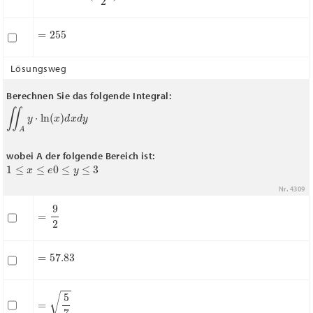
=
255
Lösungsweg
Berechnen Sie das folgende Integral:
∬
A
y
⋅
ln
(
x
)
d
x
d
y
wobei A der folgende Bereich ist:
1
≤
x
≤
e
0
≤
y
≤
3
Nr. 4309
=
9
2
=
57.83
=
5
7