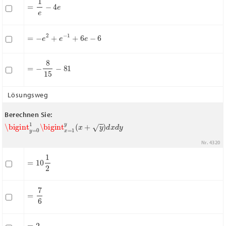
=
1
e
−
4
e
=
−
e
2
+
e
−
1
+
6
e
−
6
=
−
8
15
−
81
Lösungsweg
Berechnen Sie:
\bigint
y
=
0
1
\bigint
x
=
1
y
(
x
+
y
)
d
x
d
y
Nr. 4320
=
10
1
2
=
7
6
=
2