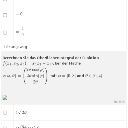
=
0
=
4
9
Lösungsweg
Berechnen Sie das Oberflächenintegral der Funktion
f
(
x
1
,
x
2
,
x
3
)
=
x
1
x
2
−
x
3
über der Fläche
x
(
2
(
φ
ϑ
cos
,
ϑ
)
=
(
φ
)
2
ϑ
sin
(
φ
)
2
ϑ
)
φ
=
[
0
,
3
]
ϑ
∈
[
0
,
4
]
mit
und
Nr. 4048
4
2
ϑ
4
2
ϑ
cos
(
φ
)