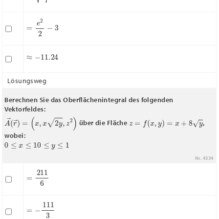
=
e
2
2
−
3
≈
−
11.24
Lösungsweg
Berechnen Sie das Oberflächenintegral des folgenden
Vektorfeldes:
A
→
(
r
→
)
=
(
x
,
x
2
y
,
z
2
)
z
=
f
(
x
,
y
)
=
x
+
8
y
über die Fläche
,
wobei:
0
≤
x
≤
1
0
≤
y
≤
1
Nr. 4334
=
211
6
=
−
111
3