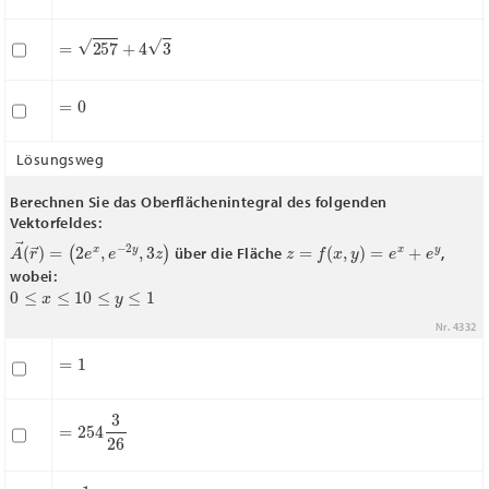
=
257
+
4
3
=
0
Lösungsweg
Berechnen Sie das Oberflächenintegral des folgenden
Vektorfeldes:
A
(
2
→
e
x
(
,
r
e
→
−
2
)
=
y
,
3
z
)
z
=
f
(
x
,
y
)
=
e
x
+
e
y
über die Fläche
,
wobei:
0
≤
x
≤
1
0
≤
y
≤
1
Nr. 4332
=
1
=
254
3
26