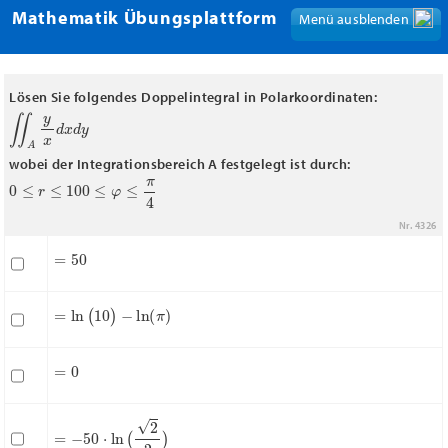
Mathematik Übungsplattform
Menü ausblenden
Menü anzeigen
Lösen Sie folgendes Doppelintegral in Polarkoordinaten:
∬
A
y
x
d
x
d
y
wobei der Integrationsbereich A festgelegt ist durch:
0
≤
r
≤
10
0
≤
φ
≤
π
4
Nr. 4326
=
50
=
ln
(
10
)
−
ln
(
π
)
=
0
=
−
50
⋅
ln
(
2
2
)