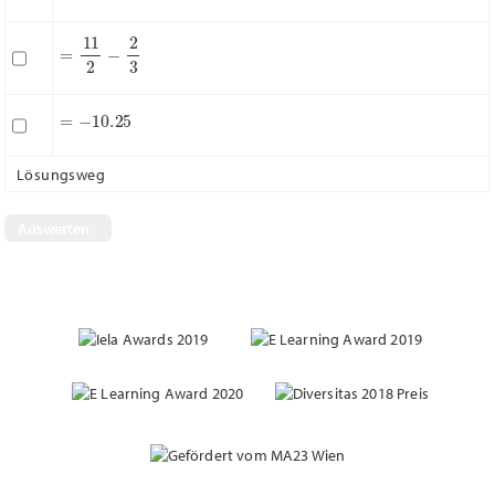
=
11
2
−
2
3
=
−
10.25
Lösungsweg