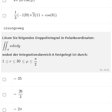
1
3
(
−
128
)
2
(
11
+
cos
(
6
)
)
Lösungsweg
Lösen Sie folgendes Doppelintegral in Polarkoordinaten:
∬
A
x
d
x
d
y
wobei der Integrationsbereich A festgelegt ist durch:
1
≤
r
≤
3
0
≤
φ
≤
π
2
Nr. 4322
=
35
=
26
3
=
2
π