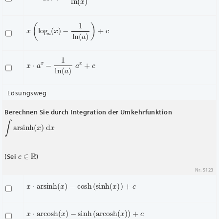
x
(
log
a
(
x
)
−
1
ln
(
a
)
)
+
c
x
⋅
a
x
−
1
ln
(
a
)
a
x
+
c
Lösungsweg
Berechnen Sie durch Integration der Umkehrfunktion
∫
arsinh
(
x
)
d
x
c
∈
R
(Sei
)
Nr. 5123
x
⋅
arsinh
(
x
)
−
cosh
(
sinh
(
x
)
)
+
c
x
⋅
arcosh
(
x
)
−
sinh
(
arcosh
(
x
)
)
+
c