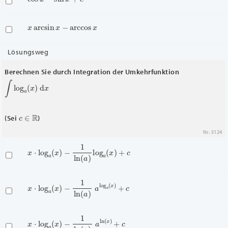
x
arcsin
x
−
arccos
x
Lösungsweg
Berechnen Sie durch Integration der Umkehrfunktion
∫
log
a
(
x
)
d
x
c
∈
R
(Sei
)
Nr. 5124
x
⋅
log
a
(
x
)
−
1
ln
(
a
)
log
a
(
x
)
+
c
x
⋅
log
a
(
x
)
−
1
ln
(
a
)
a
log
a
(
x
)
+
c
x
⋅
log
a
(
x
)
−
1
ln
(
x
)
a
ln
(
x
)
+
c