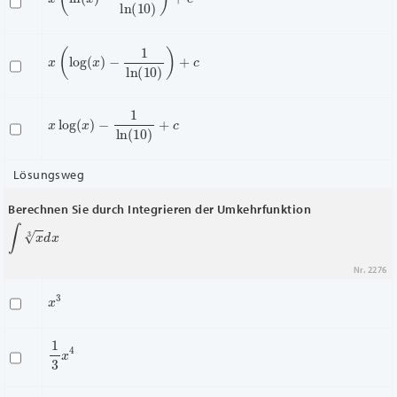
x
(
log
(
x
)
−
1
ln
(
10
)
)
+
c
x
log
(
x
)
−
1
ln
(
10
)
+
c
Lösungsweg
Berechnen Sie durch Integrieren der Umkehrfunktion
∫
x
3
d
x
Nr. 2276
x
3
1
3
x
4