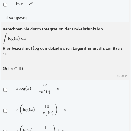
ln
x
−
e
x
Lösungsweg
Berechnen Sie durch Integration der Umkehrfunktion
∫
log
(
x
)
d
x
.
log
Hier bezeichnet
den dekadischen Logarithmus, dh. zur Basis
10.
c
∈
R
(Sei
)
Nr. 5127
x
−
log
10
x
(
ln
x
)
(
10
)
+
c
x
(
log
(
x
)
−
10
x
ln
(
10
)
)
+
c
x
(
ln
(
x
)
−
1
ln
(
10
)
)
+
c