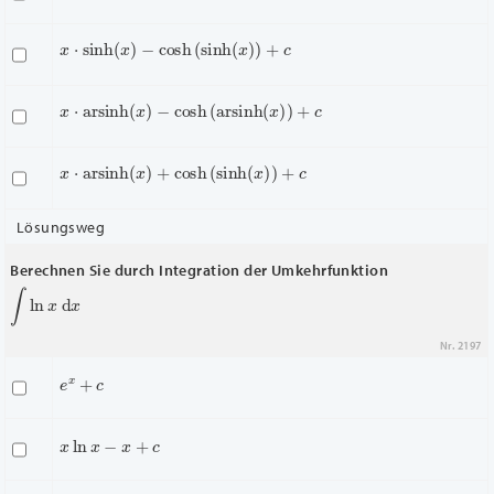
x
⋅
sinh
(
x
)
−
cosh
(
sinh
(
x
)
)
+
c
x
⋅
arsinh
(
x
)
−
cosh
(
arsinh
(
x
)
)
+
c
x
⋅
arsinh
(
x
)
+
cosh
(
sinh
(
x
)
)
+
c
Lösungsweg
Berechnen Sie durch Integration der Umkehrfunktion
∫
ln
x
d
x
Nr. 2197
e
x
+
c
x
ln
x
−
x
+
c