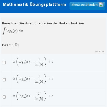
Mathematik Übungsplattform
Menü ausblenden
Menü anzeigen
Berechnen Sie durch Integration der Umkehrfunktion
∫
log
5
(
x
)
d
x
c
∈
R
(Sei
)
Nr. 5126
x
(
log
5
(
x
)
−
1
ln
(
5
)
)
+
c
x
(
log
5
(
x
)
+
1
ln
(
5
)
)
+
c
x
(
log
5
(
x
)
−
5
x
ln
(
5
)
)
+
c