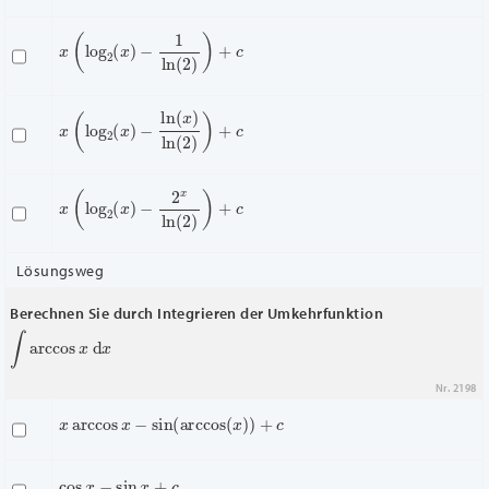
x
(
log
2
(
x
)
−
1
ln
(
2
)
)
+
c
x
(
log
2
(
x
)
−
ln
(
x
)
ln
(
2
)
)
+
c
x
(
log
2
(
x
)
−
2
x
ln
(
2
)
)
+
c
Lösungsweg
Berechnen Sie durch Integrieren der Umkehrfunktion
∫
arccos
x
d
x
Nr. 2198
x
arccos
x
−
sin
(
arccos
(
x
)
)
+
c
cos
x
−
sin
x
+
c