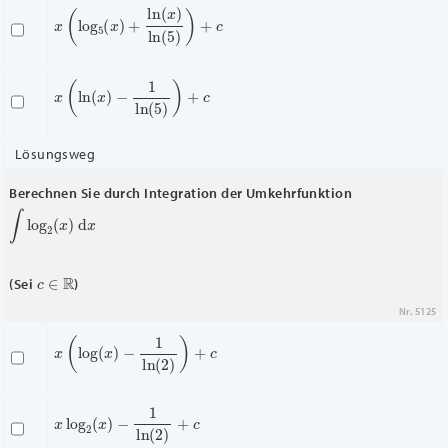
x
(
log
5
(
x
)
+
ln
(
x
)
ln
(
5
)
)
+
c
x
(
ln
(
x
)
−
1
ln
(
5
)
)
+
c
Lösungsweg
Berechnen Sie durch Integration der Umkehrfunktion
∫
log
2
(
x
)
d
x
c
∈
R
(Sei
)
Nr. 5125
x
(
log
(
x
)
−
1
ln
(
2
)
)
+
c
x
log
2
(
x
)
−
1
ln
(
2
)
+
c