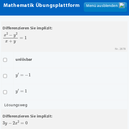
Mathematik Übungsplattform
Menü ausblenden
Menü anzeigen
Differenzieren Sie implizit:
x
2
−
y
2
x
+
y
=
1
Nr. 2878
unlösbar
y
′
=
−
1
y
′
=
1
Lösungsweg
Differenzieren Sie implizit:
3
y
−
2
x
2
=
0