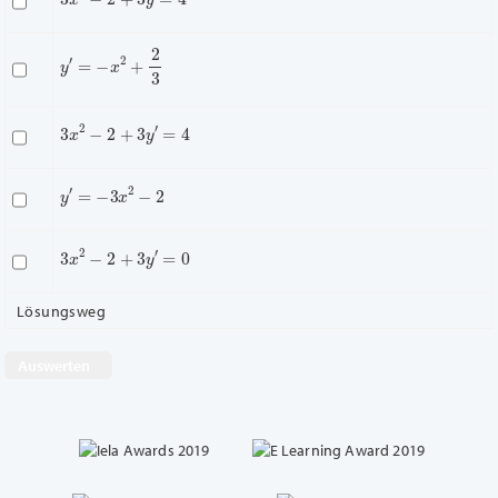
y
′
=
−
x
2
+
2
3
3
x
2
−
2
+
3
y
′
=
4
y
′
=
−
3
x
2
−
2
3
x
2
−
2
+
3
y
′
=
0
Lösungsweg