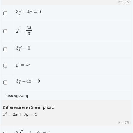
Nr. 1977
3
y
′
−
4
x
=
0
y
′
=
4
x
3
3
y
′
=
0
y
′
=
4
x
3
y
−
4
x
=
0
Lösungsweg
Differenzieren Sie implizit:
x
3
−
2
x
+
3
y
=
4
Nr. 1978
3
x
2
−
2
+
3
y
=
4