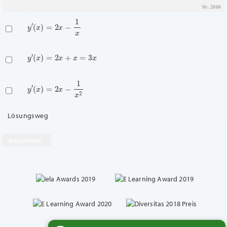
Nr. 2886
y
′
(
x
)
=
2
x
−
1
x
y
′
(
x
)
=
2
x
+
x
=
3
x
y
′
(
x
)
=
2
x
−
1
x
2
Lösungsweg