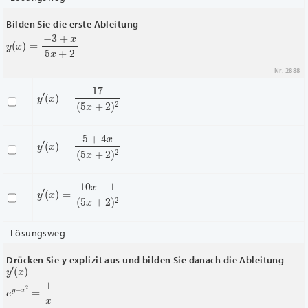
Bilden Sie die erste Ableitung
y
(
x
)
=
−
3
+
x
5
x
+
2
Nr. 2888
y
′
(
x
)
=
17
(
5
x
+
2
)
2
y
(
x
′
)
=
5
+
4
x
(
5
x
+
2
)
2
y
(
x
′
)
=
10
x
−
1
(
5
x
+
2
)
2
Lösungsweg
Drücken Sie y explizit aus und bilden Sie danach die Ableitung
y
(
x
′
)
e
y
−
x
2
=
1
x