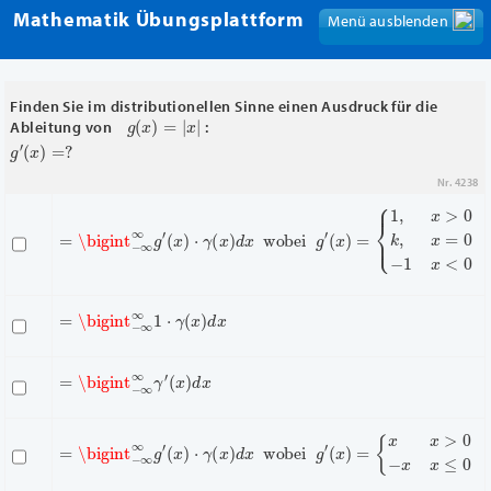
Mathematik Übungsplattform
Menü ausblenden
Menü anzeigen
Finden Sie im distributionellen Sinne einen Ausdruck für die
g
(
x
)
=
|
x
|
Ableitung von
:
g
′
(
x
)
=
?
Nr. 4238
=
{
1
\bigint
,
x
>
0
k
,
−
x
∞
=
0
∞
−
g
1
′
(
x
x
<
)
⋅
0
γ
(
x
)
d
x
wobei
g
′
(
x
)
=
=
\bigint
−
∞
∞
1
⋅
γ
(
x
)
d
x
=
(
x
\bigint
)
d
x
−
∞
∞
γ
′
=
\bigint
−
∞
∞
g
′
(
x
)
⋅
γ
(
x
)
d
x
wobei
g
′
(
x
)
=
{
x
x
>
0
−
x
x
≤
0