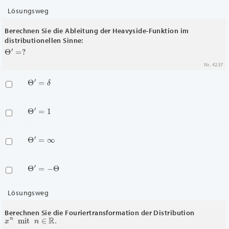
Lösungsweg
Berechnen Sie die Ableitung der Heavyside-Funktion im
distributionellen Sinne:
Θ
′
=
?
Nr. 4237
Θ
′
=
δ
Θ
′
=
1
Θ
′
=
∞
Θ
′
=
−
Θ
Lösungsweg
Berechnen Sie die Fouriertransformation der Distribution
x
n
mit
n
∈
R
.