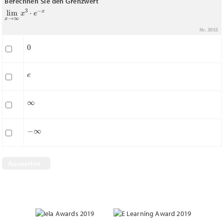
Berechnen Sie den Grenzwert
lim
x
→
∞
x
3
⋅
e
−
x
Nr. 3055
0
e
∞
−
∞