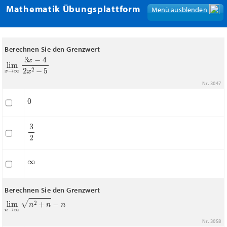
Mathematik Übungsplattform
Menü ausblenden
Menü anzeigen
Berechnen Sie den Grenzwert
lim
x
→
∞
3
x
−
4
2
x
2
−
5
Nr. 3047
0
3
2
∞
Berechnen Sie den Grenzwert
lim
n
→
∞
n
2
+
n
−
n
Nr. 3058