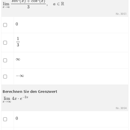
lim
x
→
a
s
i
n
2
(
x
)
+
c
o
s
2
(
x
)
3
,
a
∈
R
Nr. 3051
0
1
3
∞
−
∞
Berechnen Sie den Grenzwert
lim
x
→
∞
4
x
⋅
e
−
2
x
Nr. 3054
0