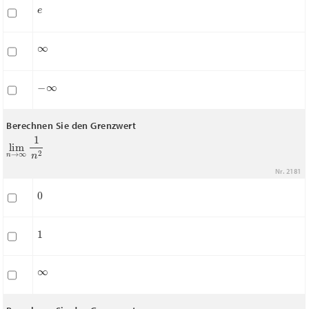
e
∞
−
∞
Berechnen Sie den Grenzwert
lim
n
→
∞
1
n
2
Nr. 2181
0
1
∞