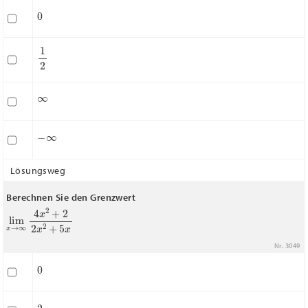
0
1
2
∞
−
∞
Lösungsweg
Berechnen Sie den Grenzwert
lim
x
→
∞
4
x
2
+
2
2
x
2
+
5
x
Nr. 3049
0
2