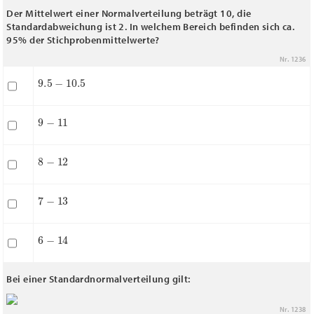
Der Mittelwert einer Normalverteilung beträgt 10, die
Standardabweichung ist 2. In welchem Bereich befinden sich ca.
95% der Stichprobenmittelwerte?
Nr. 1236
9.5
−
10.5
9
−
11
8
−
12
7
−
13
6
−
14
Bei einer Standardnormalverteilung gilt:
Nr. 1238