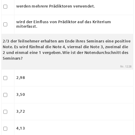
werden mehrere Prädiktoren verwendet.
wird der Einfluss von Prädiktor auf das Kriterium
miterfasst.
2/3 der Teilnehmer erhalten am Ende ihres Seminars eine positive
Note. Es wird fünfmal die Note 4, viermal die Note 3, zweimal die
2 und einmal eine 1 vergeben. Wie ist der Notendurchschnitt des
Seminars?
Nr. 1228
2,98
3,50
3,72
4,13