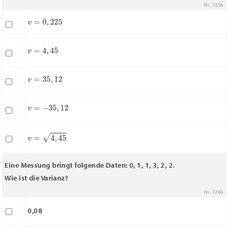
Nr. 1256
v
=
0
,
225
v
=
4
,
45
v
=
35
,
12
v
=
−
35
,
12
v
=
4
,
45
Eine Messung bringt folgende Daten: 0, 1, 1, 3, 2, 2.
Wie ist die Varianz?
Nr. 1260
0,08