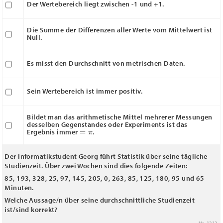
Der Wertebereich liegt zwischen -1 und +1.
Die Summe der Differenzen aller Werte vom Mittelwert ist
Null.
Es misst den Durchschnitt von metrischen Daten.
Sein Wertebereich ist immer positiv.
Bildet man das arithmetische Mittel mehrerer Messungen
desselben Gegenstandes oder Experiments ist das
=
π
Ergebnis immer
.
Der Informatikstudent Georg führt Statistik über seine tägliche
Studienzeit. Über zwei Wochen sind dies folgende Zeiten:
85, 193, 328, 25, 97, 145, 205, 0, 263, 85, 125, 180, 95 und 65
Minuten.
Welche Aussage/n über seine durchschnittliche Studienzeit
ist/sind korrekt?