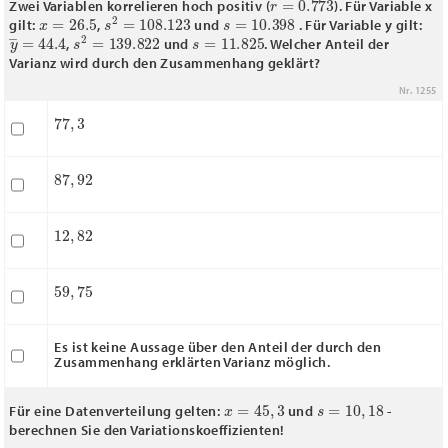
Zwei Variablen korrelieren hoch positiv (
). Für Variable x
x
―
=
26.5
s
2
=
108.123
s
=
10.398
gilt:
,
und
. Für Variable y gilt:
y
―
=
44.4
s
2
=
139.822
s
=
11.825
,
und
. Welcher Anteil der
Varianz wird durch den Zusammenhang geklärt?
Nr. 1255
77
,
3
87
,
92
12
,
82
59
,
75
Es ist keine Aussage über den Anteil der durch den
Zusammenhang erklärten Varianz möglich.
x
―
=
45
,
3
s
=
10
,
18
Für eine Datenverteilung gelten:
und
-
berechnen Sie den Variationskoeffizienten!