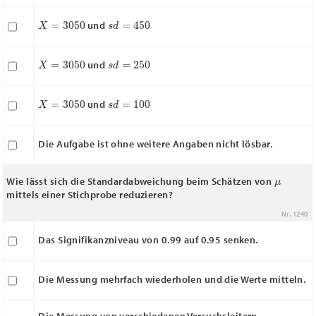
X
―
=
3050
s
d
=
450
und
X
―
=
3050
s
d
=
250
und
X
―
=
3050
s
d
=
100
und
Die Aufgabe ist ohne weitere Angaben nicht lösbar.
μ
Wie lässt sich die Standardabweichung beim Schätzen von
mittels einer Stichprobe reduzieren?
Nr. 1240
Das Signifikanzniveau von 0.99 auf 0.95 senken.
Die Messung mehrfach wiederholen und die Werte mitteln.
Die Messung von verschiedenen Versuchsleitern