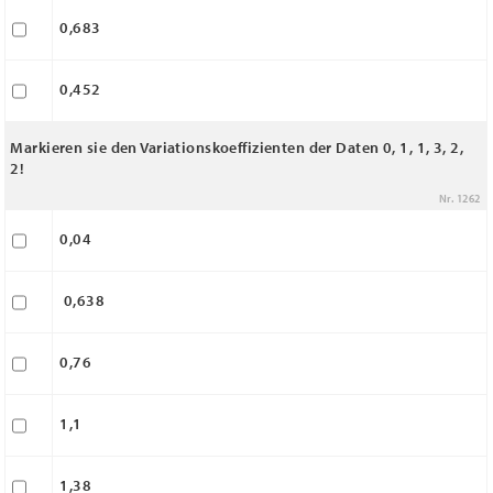
0,683
0,452
Markieren sie den Variationskoeffizienten der Daten 0, 1, 1, 3, 2,
2!
Nr. 1262
0,04
0,638
0,76
1,1
1,38