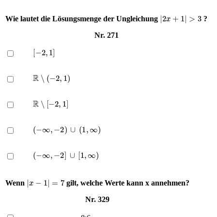
|
2
x
+
1
|
>
3
Wie lautet die Lösungsmenge der Ungleichung
?
Nr. 271
[
−
2
,
1
]
R
∖
(
−
2
,
1
)
R
∖
[
−
2
,
1
]
(
−
∞
,
−
2
)
∪
(
1
,
∞
)
(
−
∞
,
−
2
]
∪
[
1
,
∞
)
|
x
−
1
|
=
7
Wenn
gilt, welche Werte kann x annehmen?
Nr. 329