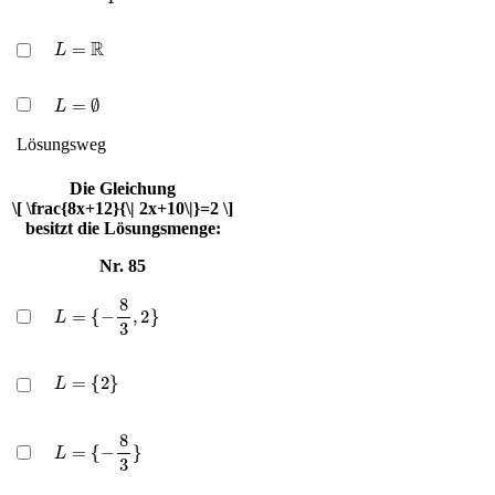
L
=
R
L
=
∅
Lösungsweg
Die Gleichung
\[ \frac{8x+12}{\| 2x+10\|}=2 \]
besitzt die Lösungsmenge:
Nr. 85
L
=
{
−
8
3
,
2
}
L
=
{
2
}
L
=
{
−
8
3
}