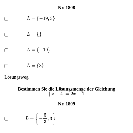
Nr. 1808
L
=
{
−
19
,
3
}
L
=
{
}
L
=
{
−
19
}
L
=
{
3
}
Lösungsweg
Bestimmen Sie die Lösungsmenge der Gleichung
∣
x
+
4
∣=
2
x
+
1
Nr. 1809
L
=
{
−
5
3
,
3
}