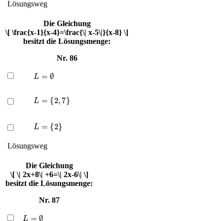
Lösungsweg
Die Gleichung
\[ \frac{x-1}{x-4}=\frac{\| x-5\|}{x-8} \]
besitzt die Lösungsmenge:
Nr. 86
L
=
∅
L
=
{
2
,
7
}
L
=
{
2
}
Lösungsweg
Die Gleichung
\[ \| 2x+8\| +6=\| 2x-6\| \]
besitzt die Lösungsmenge:
Nr. 87
L
=
∅