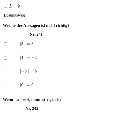
L
=
∅
Lösungsweg
Welche der Aussagen ist
nicht
richtig?
Nr. 241
|
3
|
=
3
|
4
|
=
−
4
|
−
5
|
=
5
|
0
|
=
0
|
x
|
=
4
Wenn
, dann ist x gleich:
Nr. 242