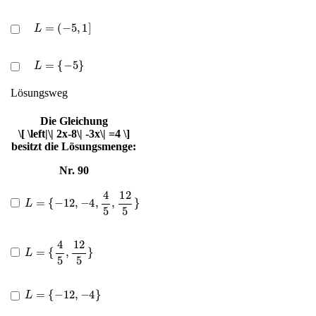
L
=
(
−
5
,
1
]
L
=
{
−
5
}
Lösungsweg
Die Gleichung
\[ \left|\| 2x-8\| -3x\| =4 \]
besitzt die Lösungsmenge:
Nr. 90
L
=
{
−
12
,
−
4
,
4
5
,
12
5
}
L
=
{
4
5
,
12
5
}
L
=
{
−
12
,
−
4
}