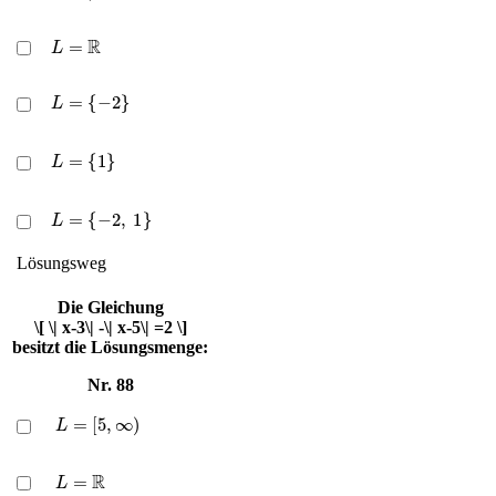
L
=
R
L
=
{
−
2
}
L
=
{
1
}
L
=
{
−
2
,
1
}
Lösungsweg
Die Gleichung
\[ \| x-3\| -\| x-5\| =2 \]
besitzt die Lösungsmenge:
Nr. 88
L
=
[
5
,
∞
)
L
=
R