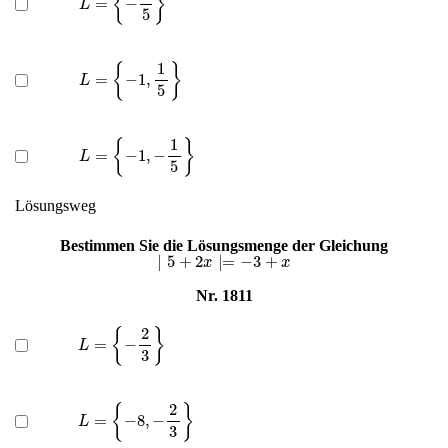
L
=
{
−
1
,
1
5
}
L
=
{
−
1
,
−
1
5
}
Lösungsweg
Bestimmen Sie die Lösungsmenge der Gleichung
∣
5
+
2
x
∣=
−
3
+
x
Nr. 1811
L
=
{
−
2
3
}
L
=
{
−
8
,
−
2
3
}