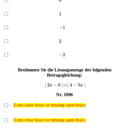
1
−
1
2
−
2
Bestimmen Sie die Lösungsmenge der folgenden
Betragsgleichung:
∣
2
x
−
6
∣=∣
4
−
5
x
∣
Nr. 1096
Extra close brace or missing open brace
Extra close brace or missing open brace
Extra close brace or missing open brace
Extra close brace or missing open brace