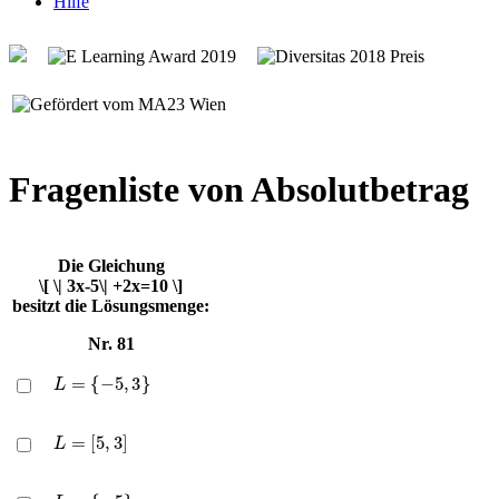
Hilfe
Fragenliste von Absolutbetrag
Die Gleichung
\[ \| 3x-5\| +2x=10 \]
besitzt die Lösungsmenge:
Nr. 81
L
=
{
−
5
,
3
}
L
=
[
5
,
3
]
L
=
{
−
5
}