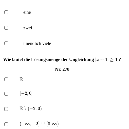
eine
zwei
unendlich viele
|
x
+
1
|
≥
1
Wie lautet die Lösungsmenge der Ungleichung
?
Nr. 270
R
[
−
2
,
0
]
R
∖
(
−
2
,
0
)
(
−
∞
,
−
2
]
∪
[
0
,
∞
)