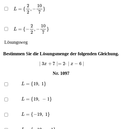
L
=
{
2
2
,
−
10
7
}
L
=
{
−
2
2
,
−
10
7
}
Lösungsweg
Bestimmen Sie die Lösungsmenge der folgenden Gleichung.
∣
3
x
+
7
∣=
2
⋅
∣
x
−
6
∣
Nr. 1097
L
=
{
19
,
1
}
L
=
{
19
,
−
1
}
L
=
{
−
19
,
1
}
L
=
{
−
19
,
−
1
}