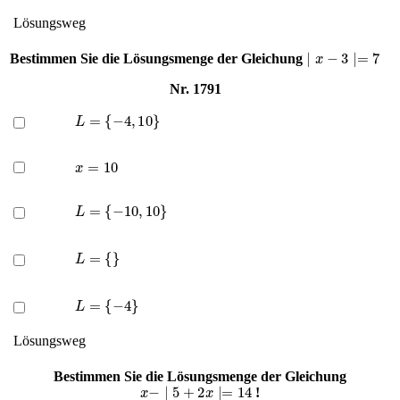
Lösungsweg
∣
x
−
3
∣=
7
Bestimmen Sie die Lösungsmenge der Gleichung
Nr. 1791
L
=
{
−
4
,
10
}
x
=
10
L
=
{
−
10
,
10
}
L
=
{
}
L
=
{
−
4
}
Lösungsweg
Bestimmen Sie die Lösungsmenge der Gleichung
x
−
∣
5
+
2
x
∣=
14
!