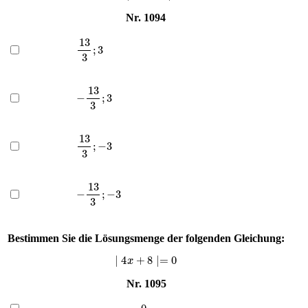
Nr. 1094
13
3
;
3
−
13
3
;
3
13
3
;
−
3
−
13
3
;
−
3
Bestimmen Sie die Lösungsmenge der folgenden Gleichung:
∣
4
x
+
8
∣=
0
Nr. 1095
0