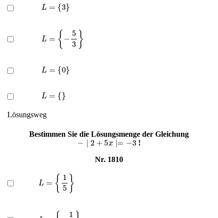
L
=
{
3
}
L
=
{
−
5
3
}
L
=
{
0
}
L
=
{
}
Lösungsweg
Bestimmen Sie die Lösungsmenge der Gleichung
−
∣
2
+
5
x
∣=
−
3
!
Nr. 1810
L
=
{
1
5
}
L
=
{
−
1
5
}