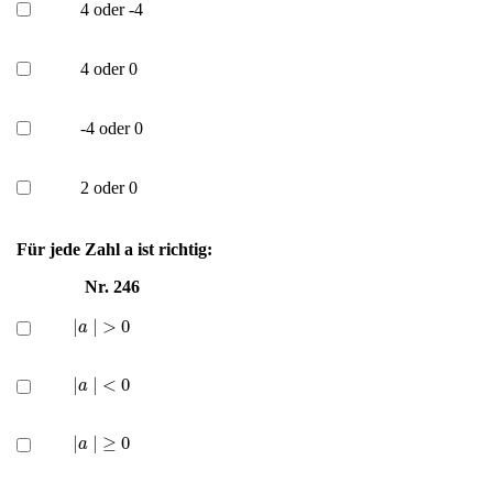
4 oder -4
4 oder 0
-4 oder 0
2 oder 0
Für jede Zahl a ist richtig:
Nr. 246
|
a
|
>
0
|
a
|
<
0
|
a
|
≥
0
|
a
|
≤
0