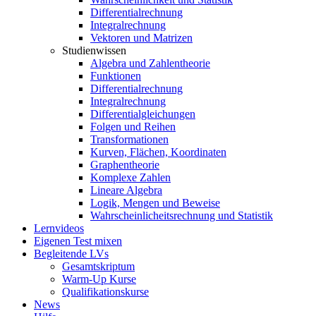
Differentialrechnung
Integralrechnung
Vektoren und Matrizen
Studienwissen
Algebra und Zahlentheorie
Funktionen
Differentialrechnung
Integralrechnung
Differentialgleichungen
Folgen und Reihen
Transformationen
Kurven, Flächen, Koordinaten
Graphentheorie
Komplexe Zahlen
Lineare Algebra
Logik, Mengen und Beweise
Wahrscheinlicheitsrechnung und Statistik
Lernvideos
Eigenen Test mixen
Begleitende LVs
Gesamtskriptum
Warm-Up Kurse
Qualifikationskurse
News