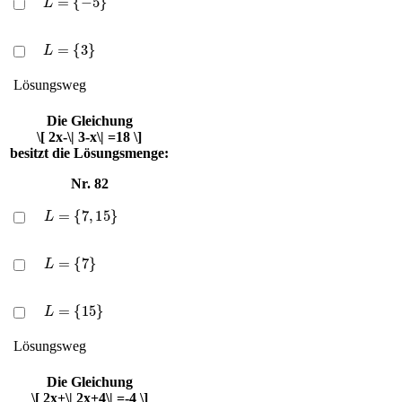
L
=
{
3
}
Lösungsweg
Die Gleichung
\[ 2x-\| 3-x\| =18 \]
besitzt die Lösungsmenge:
Nr. 82
L
=
{
7
,
15
}
L
=
{
7
}
L
=
{
15
}
Lösungsweg
Die Gleichung
\[ 2x+\| 2x+4\| =-4 \]