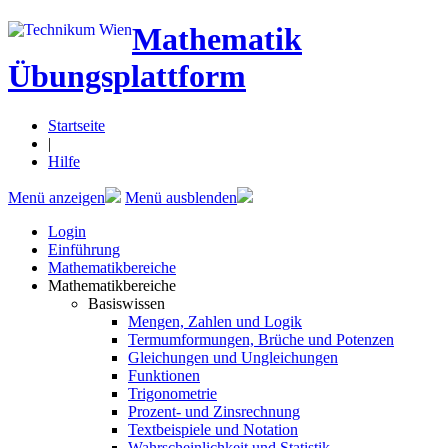
Mathematik
Übungsplattform
Startseite
|
Hilfe
Menü anzeigen
Menü ausblenden
Login
Einführung
Mathematikbereiche
Mathematikbereiche
Basiswissen
Mengen, Zahlen und Logik
Termumformungen, Brüche und Potenzen
Gleichungen und Ungleichungen
Funktionen
Trigonometrie
Prozent- und Zinsrechnung
Textbeispiele und Notation
Wahrscheinlichkeit und Statistik