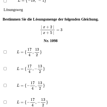
Lösungsweg
Bestimmen Sie die Lösungsmenge der folgenden Gleichung.
∣
x
+
2
∣
∣
x
+
5
∣
=
3
Nr. 1098
L
=
{
17
4
,
13
2
}
L
=
{
17
4
,
−
13
2
}
L
=
{
−
17
4
,
13
2
}
L
=
{
−
17
4
,
−
13
2
}