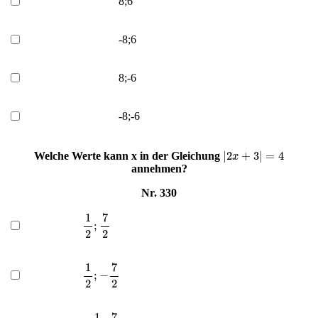
8;6
-8;6
8;-6
-8;-6
|
2
x
+
3
|
=
4
Welche Werte kann x in der Gleichung
annehmen?
Nr. 330
1
2
;
7
2
1
2
;
−
7
2