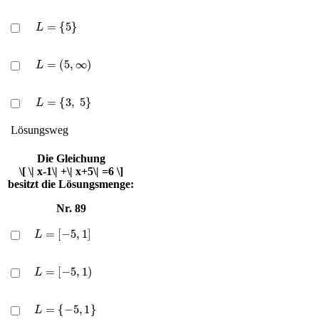
L
=
{
5
}
L
=
(
5
,
∞
)
L
=
{
3
,
5
}
Lösungsweg
Die Gleichung
\[ \| x-1\| +\| x+5\| =6 \]
besitzt die Lösungsmenge:
Nr. 89
L
=
[
−
5
,
1
]
L
=
[
−
5
,
1
)
L
=
{
−
5
,
1
}