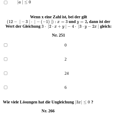
Wenn x eine Zahl ist, bei der gilt
(
12
−
|
−
3
|
⋅
|
−
(
−
1
)
|
)
:
x
=
3
y
=
2
und
, dann ist der
3
⋅
|
2
⋅
x
+
y
|
−
4
⋅
|
3
⋅
y
−
2
x
|
Wert der Gleichung
gleich:
Nr. 251
0
2
24
6
|
3
x
|
≤
0
Wie viele Lösungen hat die Ungleichung
?
Nr. 266