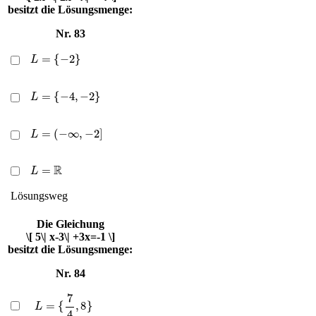
besitzt die Lösungsmenge:
Nr. 83
L
=
{
−
2
}
L
=
{
−
4
,
−
2
}
L
=
(
−
∞
,
−
2
]
L
=
R
Lösungsweg
Die Gleichung
\[ 5\| x-3\| +3x=-1 \]
besitzt die Lösungsmenge:
Nr. 84
L
=
{
7
4
,
8
}