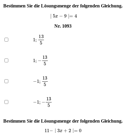
Bestimmen Sie die Lösungsmenge der folgenden Gleichung.
∣
5
x
−
9
∣=
4
Nr. 1093
1
;
13
5
1
;
−
13
5
−
1
;
13
5
−
1
;
−
13
5
Bestimmen Sie die Lösungsmenge der folgenden Gleichung.
11
−
∣
3
x
+
2
∣=
0