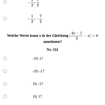
−
1
2
;
7
2
−
1
2
;
−
7
2
|
4
x
−
1
3
−
x
|
=
6
Welche Werte kann x in der Gleichung
annehmen?
Nr. 331
-19; 17
-19; -17
19; -17
19; 17