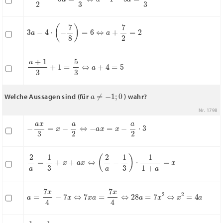
3
a
−
4
⋅
(
−
7
8
)
=
6
⇔
a
+
7
2
=
2
a
+
1
3
+
1
=
5
3
⇔
a
+
4
=
5
a
≠
−
1
;
0
Welche Aussagen sind (für
) wahr?
Nr. 1798
−
a
x
3
=
x
−
a
2
⇔
−
a
x
=
x
−
a
2
⋅
3
2
a
=
1
3
+
x
+
a
x
⇔
(
2
a
−
1
3
)
⋅
1
1
+
a
=
x
a
=
7
x
4
−
7
x
⇔
7
x
a
=
7
x
4
⇔
28
a
=
7
x
2
⇔
x
2
=
4
a