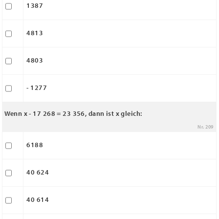
1387
4813
4803
- 1277
Wenn x - 17 268 = 23 356, dann ist x gleich:
Nr. 209
6188
40 624
40 614