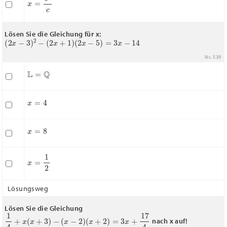
Lösen Sie die Gleichung für x:
(
2
x
−
3
)
2
−
(
2
x
+
1
)
(
2
x
−
5
)
=
3
x
−
14
Nr. 539
L
=
Q
x
=
4
x
=
8
x
=
1
2
Lösungsweg
Lösen Sie die Gleichung
1
4
+
x
(
x
+
3
)
−
(
x
−
2
)
(
x
+
2
)
=
3
x
+
17
4
nach x auf!