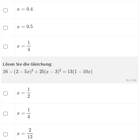
x
=
0.4
x
=
0.5
x
=
1
4
Lösen Sie die Gleichung:
16
−
(
2
−
5
x
)
2
+
25
(
x
−
3
)
2
=
13
(
1
−
10
x
)
Nr. 542
x
=
1
2
x
=
1
4
x
=
2
13