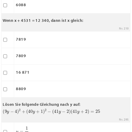
6088
Wenn x + 4531 = 12 340, dann ist x gleich:
Nr. 210
7819
7809
16 871
8809
Lösen Sie folgende Gleichung nach y auf:
(
9
y
−
4
)
2
+
(
40
y
+
1
)
2
−
(
41
y
−
2
)
(
41
y
+
2
)
=
25
Nr. 295
y
=
1
2