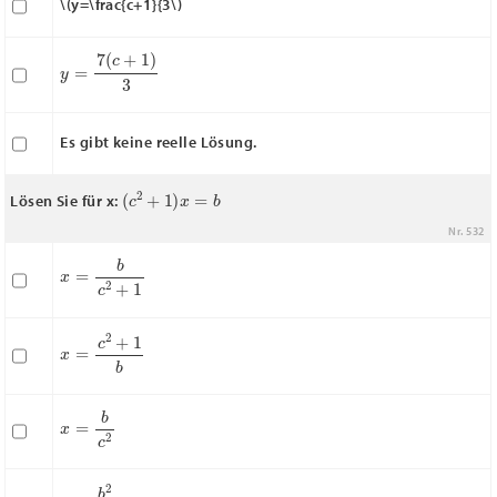
\(y=\frac{c+1}{3\)
y
=
7
(
c
+
1
)
3
Es gibt keine reelle Lösung.
(
c
2
+
1
)
x
=
b
Lösen Sie für x:
Nr. 532
x
=
b
c
2
+
1
x
=
c
2
+
1
b
x
=
b
c
2
x
=
b
2
c