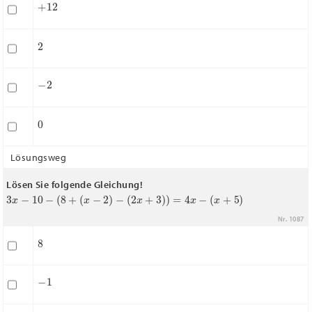
+
12
2
−
2
0
Lösungsweg
Lösen Sie folgende Gleichung!
3
x
−
10
−
(
8
+
(
x
−
2
)
−
(
2
x
+
3
)
)
=
4
x
−
(
x
+
5
)
Nr. 1087
8
−
1