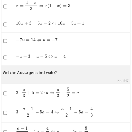
x
=
1
−
x
3
⇔
x
(
1
−
x
)
=
3
10
x
+
3
=
5
x
−
2
⇔
10
x
=
5
x
+
1
−
7
u
=
14
⇔
u
=
−
7
−
x
+
3
=
x
−
5
⇔
x
=
4
Welche Aussagen sind wahr?
Nr. 1797
2
⋅
a
3
+
5
=
2
⋅
a
⇔
a
3
+
5
2
=
a
3
⋅
a
−
1
2
−
5
a
=
4
⇔
a
−
1
2
−
5
a
=
4
3
a
−
1
2
−
5
a
=
4
3
⇔
a
−
1
−
5
a
=
8
3