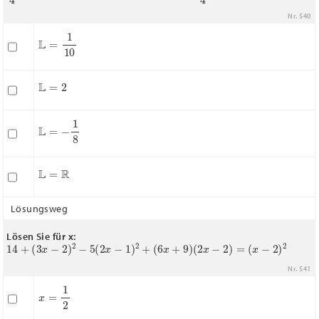
Nr. 540
L
=
1
10
L
=
2
L
=
−
1
8
L
=
R
Lösungsweg
Lösen Sie für x:
14
+
(
3
x
−
2
)
2
−
5
(
2
x
−
1
)
2
+
(
6
x
+
9
)
(
2
x
−
2
)
=
(
x
−
2
)
2
Nr. 541
x
=
1
2