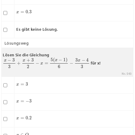
x
=
0.3
Es gibt keine Lösung.
Lösungsweg
Lösen Sie die Gleichung
x
−
3
3
+
x
+
3
2
−
x
=
5
(
x
−
1
)
6
−
3
x
−
4
3
für x!
Nr. 543
x
=
3
x
=
−
3
x
=
0.2
x
∈
Q