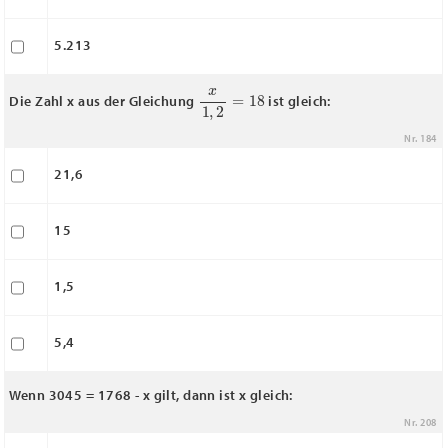
5.213
x
1
,
2
=
18
Die Zahl x aus der Gleichung
ist gleich:
Nr. 184
21,6
15
1,5
5,4
Wenn 3045 = 1768 - x gilt, dann ist x gleich:
Nr. 208