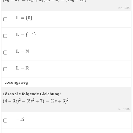
Nr. 1085
L
=
{
0
}
L
=
{
−
4
}
L
=
N
L
=
R
Lösungsweg
Lösen Sie folgende Gleichung!
(
4
−
3
z
)
2
−
(
5
z
2
+
7
)
=
(
2
z
+
3
)
2
Nr. 1086
−
12