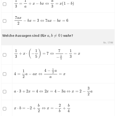
1
3
=
1
a
+
x
−
b
x
⇔
a
3
=
x
(
1
−
b
)
7
a
x
2
−
b
x
=
3
⇔
7
a
x
−
b
x
=
6
a
,
b
≠
0
Welche Aussagen sind (für
) wahr?
Nr. 1799
1
3
+
x
⋅
(
−
1
5
)
=
7
⇔
7
−
1
5
−
1
3
=
x
4
=
1
2
a
−
a
x
⇔
4
−
1
2
a
a
=
x
a
⋅
3
+
2
x
=
4
⇔
2
x
=
4
−
3
a
⇔
x
=
2
−
3
2
a
x
⋅
b
=
−
2
+
b
2
⇔
x
=
−
2
b
+
b
4