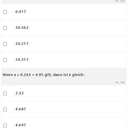
Nr. 167
6.417
30.562
50.217
50.317
Wenn x + 0.263 = 4.95 gilt, dann ist x gleich:
Nr. 168
2.32
4.687
4.697