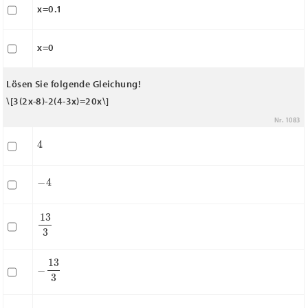
x=0.1
x=0
Lösen Sie folgende Gleichung!
\[3(2x-8)-2(4-3x)=20x\]
Nr. 1083
4
−
4
13
3
−
13
3