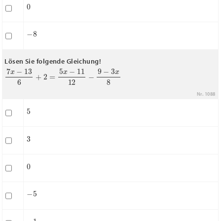
0
−
8
Lösen Sie folgende Gleichung!
7
x
−
13
6
+
2
=
5
x
−
11
12
−
9
−
3
x
8
Nr. 1088
5
3
0
−
5
−
1