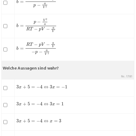
b
=
p
−
V
2
a
R
T
−
p
V
−
a
V
b
=
R
T
−
p
V
−
a
V
−
p
−
a
V
2
Welche Aussagen sind wahr?
Nr. 1781
3
x
+
5
=
−
4
⇔
3
x
=
−
1
3
x
+
5
=
−
4
⇔
3
x
=
1
3
x
+
5
=
−
4
⇔
x
=
3
3
x
=
5
⇔
x
=
2