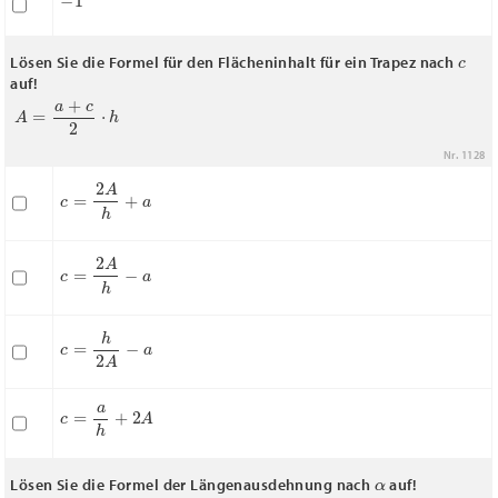
c
Lösen Sie die Formel für den Flächeninhalt für ein Trapez nach
auf!
A
=
a
+
c
2
⋅
h
Nr. 1128
c
=
2
A
h
+
a
c
=
2
A
h
−
a
c
=
h
2
A
−
a
c
=
a
h
+
2
A
α
Lösen Sie die Formel der Längenausdehnung nach
auf!