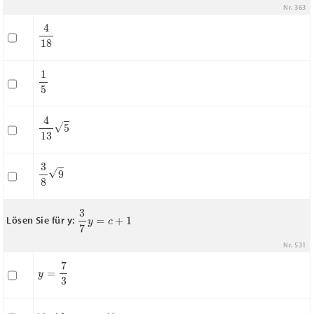
Nr. 363
4
18
1
5
4
13
5
3
8
9
3
7
y
=
c
+
1
Lösen Sie für y:
Nr. 531
y
=
7
3