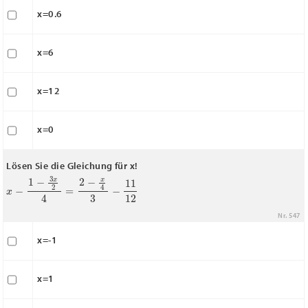
x=0.6
x=6
x=12
x=0
Lösen Sie die Gleichung für x!
x
−
1
−
3
x
2
4
=
2
−
x
4
3
−
11
12
Nr. 547
x=-1
x=1