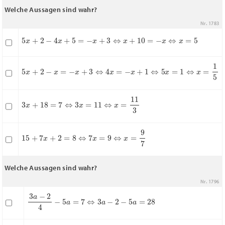
Welche Aussagen sind wahr?
Nr. 1783
5
x
+
2
−
4
x
+
5
=
−
x
+
3
⇔
x
+
10
=
−
x
⇔
x
=
5
5
x
+
2
−
x
=
−
x
+
3
⇔
4
x
=
−
x
+
1
⇔
5
x
=
1
⇔
x
=
1
5
3
x
+
18
=
7
⇔
3
x
=
11
⇔
x
=
11
3
15
+
7
x
+
2
=
8
⇔
7
x
=
9
⇔
x
=
9
7
Welche Aussagen sind wahr?
Nr. 1796
3
a
−
2
4
−
5
a
=
7
⇔
3
a
−
2
−
5
a
=
28