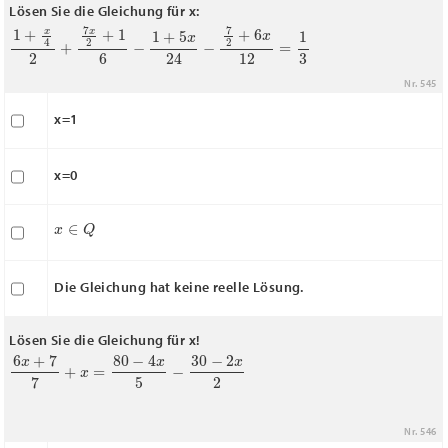
Lösen Sie die Gleichung für x:
1
+
x
4
2
+
7
x
2
+
1
6
−
1
+
5
x
24
−
7
2
+
6
x
12
=
1
3
Nr. 545
x=1
x=0
x
∈
Q
Die Gleichung hat keine reelle Lösung.
Lösen Sie die Gleichung für x!
6
x
+
7
7
+
x
=
80
−
4
x
5
−
30
−
2
x
2
Nr. 546