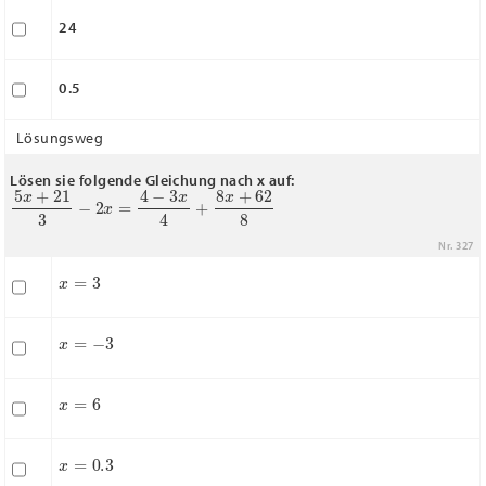
24
0.5
Lösungsweg
Lösen sie folgende Gleichung nach x auf:
5
x
+
21
3
−
2
x
=
4
−
3
x
4
+
8
x
+
62
8
Nr. 327
x
=
3
x
=
−
3
x
=
6
x
=
0.3