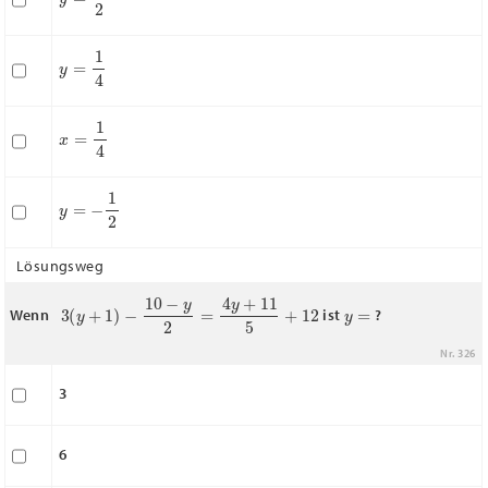
y
=
1
4
x
=
1
4
y
=
−
1
2
Lösungsweg
3
(
y
+
1
)
−
10
−
y
2
=
4
y
+
11
5
+
12
y
=
Wenn
ist
?
Nr. 326
3
6