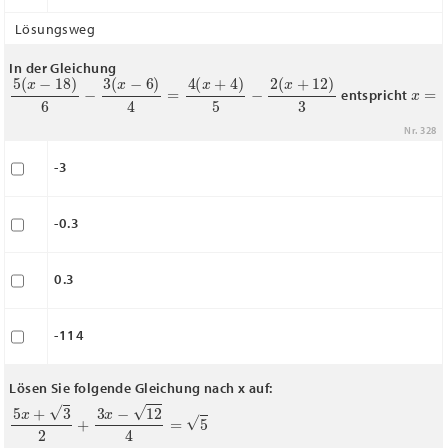
Lösungsweg
In der Gleichung
5
(
x
−
18
)
6
−
3
(
x
−
6
)
4
=
4
(
x
+
4
)
5
−
2
(
x
+
12
)
3
x
=
entspricht
Nr. 328
-3
-0.3
0.3
-114
Lösen Sie folgende Gleichung nach x auf:
5
x
+
3
2
+
3
x
−
12
4
=
5