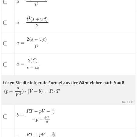
a
=
t
2
(
s
+
v
0
t
)
2
a
=
2
(
s
−
v
0
t
)
t
2
a
=
2
(
t
2
)
s
−
v
0
b
Lösen Sie die folgende Formel aus der Wärmelehre nach
auf!
(
p
+
a
V
2
)
⋅
(
V
−
b
)
=
R
⋅
T
Nr. 1138
b
=
R
T
−
p
V
−
a
V
−
p
−
V
2
a
b
=
R
T
+
p
V
−
a
V
p
−
a
V
2