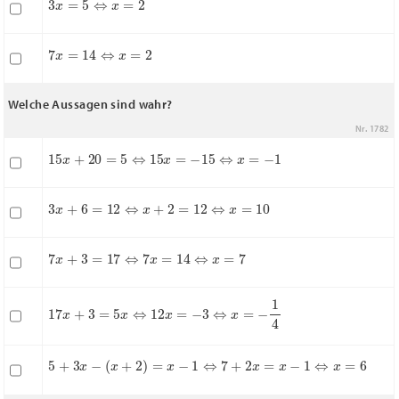
7
x
=
14
⇔
x
=
2
Welche Aussagen sind wahr?
Nr. 1782
15
x
+
20
=
5
⇔
15
x
=
−
15
⇔
x
=
−
1
3
x
+
6
=
12
⇔
x
+
2
=
12
⇔
x
=
10
7
x
+
3
=
17
⇔
7
x
=
14
⇔
x
=
7
17
x
+
3
=
5
x
⇔
12
x
=
−
3
⇔
x
=
−
1
4
5
+
3
x
−
(
x
+
2
)
=
x
−
1
⇔
7
+
2
x
=
x
−
1
⇔
x
=
6