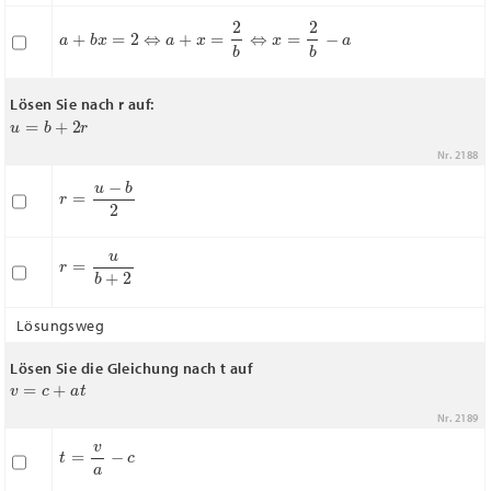
a
+
b
x
=
2
⇔
a
+
x
=
2
b
⇔
x
=
2
b
−
a
Lösen Sie nach r auf:
u
=
b
+
2
r
Nr. 2188
r
=
u
−
b
2
r
=
u
b
+
2
Lösungsweg
Lösen Sie die Gleichung nach t auf
v
=
c
+
a
t
Nr. 2189
t
=
v
a
−
c