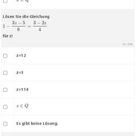
Lösen Sie die Gleichung
1
−
3
z
−
5
6
=
3
−
2
z
4
für z!
Nr. 544
z=12
z=3
z=114
z
∈
Q
Es gibt keine Lösung.