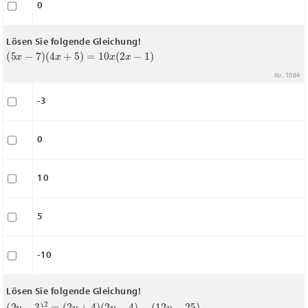
0
Lösen Sie folgende Gleichung!
(
5
x
−
7
)
(
4
x
+
5
)
=
10
x
(
2
x
−
1
)
Nr. 1084
-3
0
10
5
-10
Lösen Sie folgende Gleichung!
(
2
y
−
3
)
2
=
(
2
y
+
4
)
(
2
y
−
4
)
−
(
12
y
−
25
)