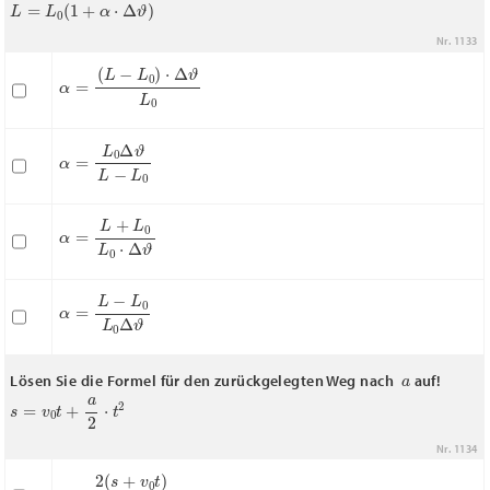
L
=
L
0
(
1
+
α
⋅
Δ
ϑ
)
Nr. 1133
α
=
(
L
−
L
0
)
⋅
Δ
ϑ
L
0
α
=
L
0
Δ
ϑ
L
−
L
0
α
=
L
+
L
0
L
0
⋅
Δ
ϑ
α
=
L
−
L
0
L
0
Δ
ϑ
a
Lösen Sie die Formel für den zurückgelegten Weg nach
auf!
s
=
v
0
t
+
a
2
⋅
t
2
Nr. 1134
a
=
2
(
s
+
v
0
t
)
t
2