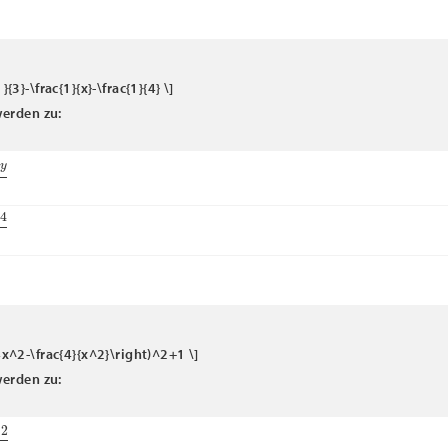
1}{3}-\frac{1}{x}-\frac{1}{4} \]
erden zu:
x
y
x
y
( 4x^2-\frac{4}{x^2}\right)^2+1 \]
erden zu:
x
4