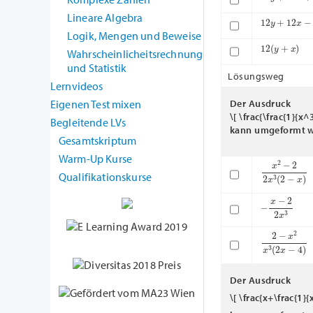
Lineare Algebra
12
y
+
12
x
−
2
Logik, Mengen und Beweise
12
(
y
+
x
)
Wahrscheinlicheitsrechnung
und Statistik
Lösungsweg
Lernvideos
Der Ausdruck
Eigenen Test mixen
\[ \frac{\frac{1}{x^3
Begleitende LVs
kann umgeformt w
Gesamtskriptum
Warm-Up Kurse
x
2
−
2
2
x
3
(
2
Qualifikationskurse
−
x
−
2
2
x
3
2
−
x
2
x
3
(
2
x
Der Ausdruck
\[ \frac{x+\frac{1}