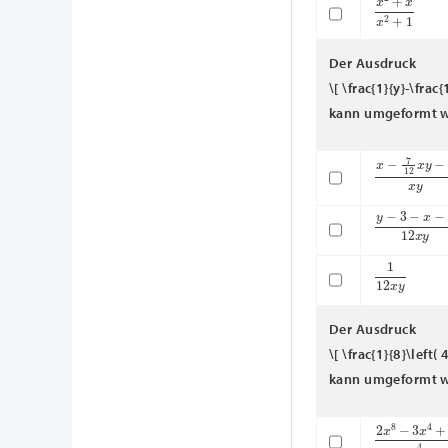
x
2
+
x
x
2
+
1
Der Ausdruck
\[ \frac{1}{y}-\frac{
kann umgeformt w
x
−
7
12
x
y
−
y
y
−
3
−
x
−
4
12
1
12
x
y
Der Ausdruck
\[ \frac{1}{8}\left
kann umgeformt w
2
x
8
−
3
x
4
+
2