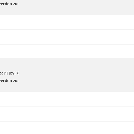
erden zu:
ac{1}{xy} \]
erden zu: