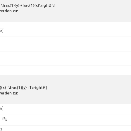
( \frac{1}{y}-\frac{1}{x}\right) \]
erden zu:
}{x}+\frac{1}{y}+1\right)\]
erden zu:
2
y