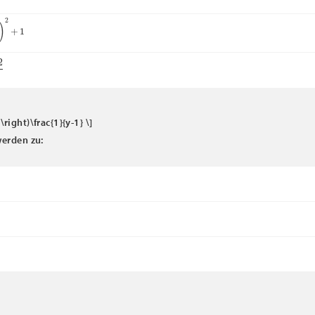
2
+
1
2
x
4
}\right)\frac{1}{y-1} \]
erden zu: