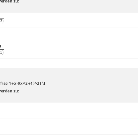
erden zu:
+
2
)
\frac{1+x}{(x^2+1)^2} \]
erden zu:
2
+
1