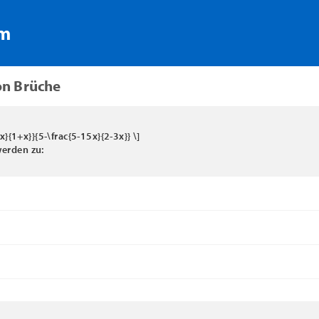
rm
on Brüche
3x}{1+x}}{5-\frac{5-15x}{2-3x}} \]
erden zu:
−
0.5
x