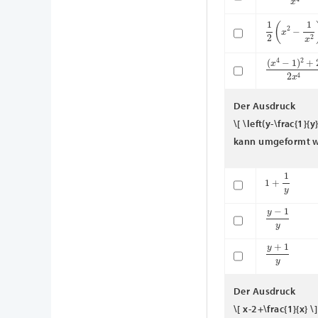
1
2
(
x
2
−
1
x
2
)
(
x
4
−
1
)
2
+
2
Der Ausdruck
\[ \left(y-\frac{1}{y
kann umgeformt w
1
+
1
y
y
−
1
y
y
+
1
y
Der Ausdruck
\[ x-2+\frac{1}{x} \]