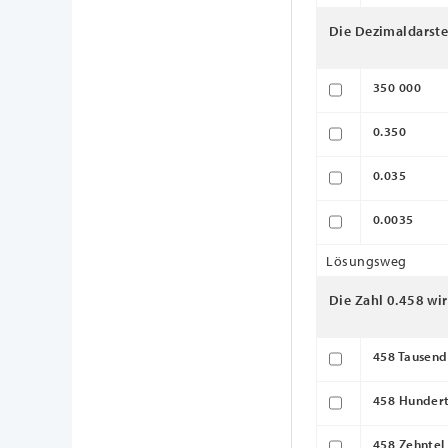
Die Dezimaldarstel
350 000
0.350
0.035
0.0035
Lösungsweg
Die Zahl 0.458 wir
458 Tausend
458 Hundert
458 Zehntel