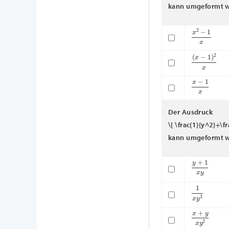
kann umgeformt w
x
2
−
1
x
(
x
−
1
)
2
x
x
−
1
x
Der Ausdruck
\[ \frac{1}{y^2}+\fr
kann umgeformt w
y
+
1
x
y
1
x
y
3
x
+
y
x
y
2