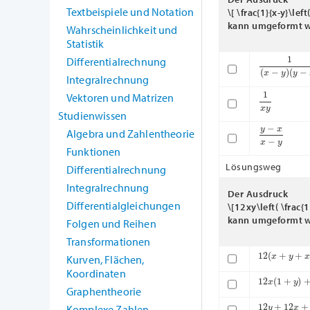
Textbeispiele und Notation
\[ \frac{1}{x-y}\left
kann umgeformt w
Wahrscheinlichkeit und
Statistik
1
(
x
−
y
)
(
y
−
x
)
Differentialrechnung
Integralrechnung
1
x
y
Vektoren und Matrizen
Studienwissen
y
−
x
x
−
y
Algebra und Zahlentheorie
Funktionen
Lösungsweg
Differentialrechnung
Integralrechnung
Der Ausdruck
Differentialgleichungen
\[12xy\left( \frac{1
kann umgeformt w
Folgen und Reihen
Transformationen
12
(
x
+
y
+
x
y
)
Kurven, Flächen,
Koordinaten
12
x
(
1
+
y
)
+
1
Graphentheorie
12
y
+
12
x
+
2
Komplexe Zahlen