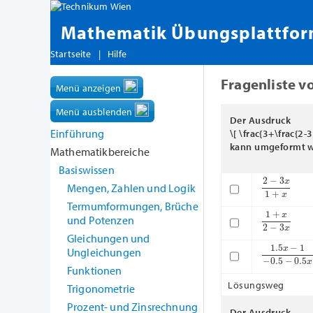
Mathematik Übungsplattfo
Startseite
|
Hilfe
Fragenliste v
Menü anzeigen
Menü ausblenden
Der Ausdruck
Einführung
\[ \frac{3+\frac{2-
kann umgeformt w
Mathematikbereiche
Basiswissen
2
−
3
x
1
+
x
Mengen, Zahlen und Logik
Termumformungen, Brüche
1
+
x
2
−
3
x
und Potenzen
Gleichungen und
1.5
x
−
1
−
0.5
Ungleichungen
Funktionen
Lösungsweg
Trigonometrie
Prozent- und Zinsrechnung
Der Ausdruck