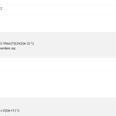
}-\frac{1}{2x}}{x-2} \]
erden zu:
−
x
)
−
4
)
{x+2}}{x+1} \]