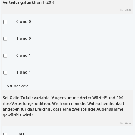
Verteilungsfunktion F(20)!
Nr. 4556
0 und 0
1 und 0
0 und 1
1 und 1
Lösungsweg
Sei X die Zufallsvariable "Augensumme dreier Würfel" und F(x)
ihre Verteilungsfunktion. Wie kann man die Wahrscheinlichkeit
angeben für das Ereignis, dass eine zweistellige Augensumme
gewürfelt wird?
Nr. 4557
F(9)