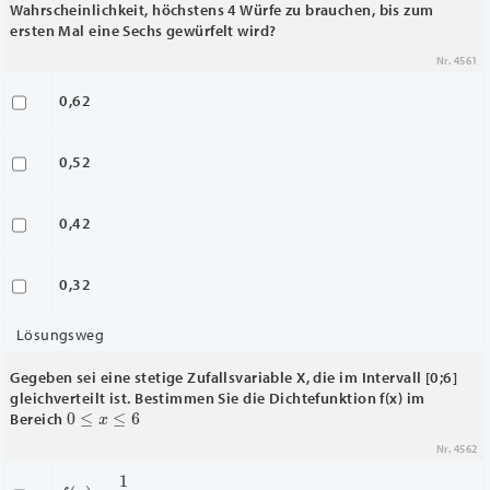
Wahrscheinlichkeit, höchstens 4 Würfe zu brauchen, bis zum
ersten Mal eine Sechs gewürfelt wird?
Nr. 4561
0,62
0,52
0,42
0,32
Lösungsweg
Gegeben sei eine stetige Zufallsvariable X, die im Intervall [0;6]
gleichverteilt ist. Bestimmen Sie die Dichtefunktion f(x) im
0
≤
x
≤
6
Bereich
Nr. 4562
f
(
x
)
=
1
6
x