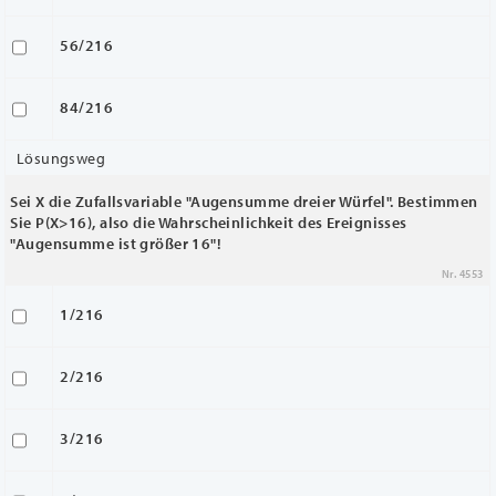
56/216
84/216
Lösungsweg
Sei X die Zufallsvariable "Augensumme dreier Würfel". Bestimmen
Sie P(X>16), also die Wahrscheinlichkeit des Ereignisses
"Augensumme ist größer 16"!
Nr. 4553
1/216
2/216
3/216