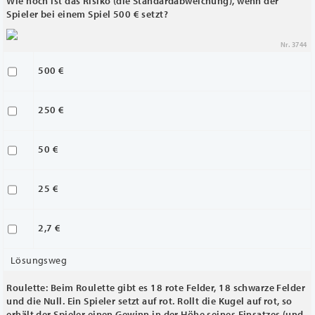
Wie hoch ist das Risiko (die Standardabweichung), wenn der
Spieler bei einem Spiel 500 € setzt?
Nr. 3744
500 €
250 €
50 €
25 €
2,7 €
Lösungsweg
Roulette: Beim Roulette gibt es 18 rote Felder, 18 schwarze Felder
und die Null. Ein Spieler setzt auf rot. Rollt die Kugel auf rot, so
erhält der Spieler einen Gewinn in der Höhe seines Einsatzes (und