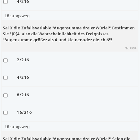
4/216
Lösungsweg
Sei X die Zufallsvariable "Augensumme dreier Würfel". Bestimmen
Sie
\(P(4
, also die Wahrscheinlichkeit des Ereignisses
"Augensumme größer als 4 und kleiner oder gleich 6"!
Nr. 4554
2/216
4/216
8/216
16/216
Lösungsweg
Sei X die Zufallsvariable "Augensumme dreier Würfel". Seien die