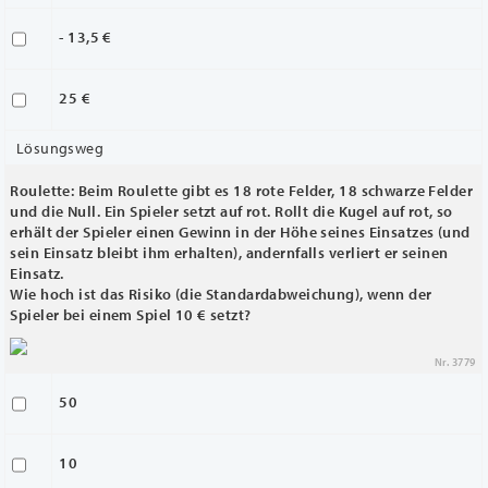
- 13,5 €
25 €
Lösungsweg
Roulette: Beim Roulette gibt es 18 rote Felder, 18 schwarze Felder
und die Null. Ein Spieler setzt auf rot. Rollt die Kugel auf rot, so
erhält der Spieler einen Gewinn in der Höhe seines Einsatzes (und
sein Einsatz bleibt ihm erhalten), andernfalls verliert er seinen
Einsatz.
Wie hoch ist das Risiko (die Standardabweichung), wenn der
Spieler bei einem Spiel 10 € setzt?
Nr. 3779
50
10