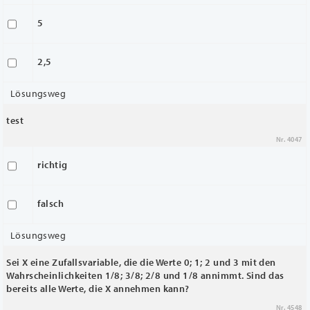
5
2,5
Lösungsweg
test
Nr. 4047
richtig
falsch
Lösungsweg
Sei X eine Zufallsvariable, die die Werte 0; 1; 2 und 3 mit den
Wahrscheinlichkeiten 1/8; 3/8; 2/8 und 1/8 annimmt. Sind das
bereits alle Werte, die X annehmen kann?
Nr. 4548