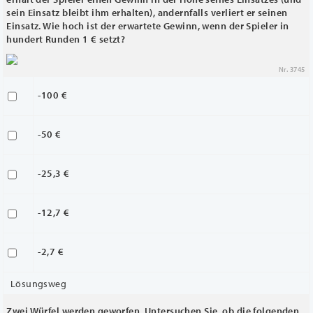
sein Einsatz bleibt ihm erhalten), andernfalls verliert er seinen
Einsatz. Wie hoch ist der erwartete Gewinn, wenn der Spieler in
hundert Runden 1 € setzt?
Nr. 3745
-100 €
-50 €
-25,3 €
-12,7 €
-2,7 €
Lösungsweg
Zwei Würfel werden geworfen. Untersuchen Sie, ob die folgenden