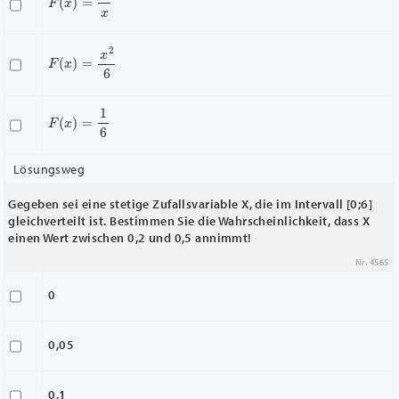
F
(
x
)
=
x
2
6
F
(
x
)
=
1
6
Lösungsweg
Gegeben sei eine stetige Zufallsvariable X, die im Intervall [0;6]
gleichverteilt ist. Bestimmen Sie die Wahrscheinlichkeit, dass X
einen Wert zwischen 0,2 und 0,5 annimmt!
Nr. 4565
0
0,05
0,1