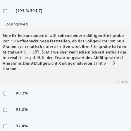
[495,3; 504,7]
Lösungsweg
Eine Kaffeekonsumentin will anhand einer zufälligen Stichprobe
von 10 Kaffeepackungen feststellen, ob das Sollgewicht von 500
Gramm systematisch unterschritten wird. Ihre Stichprobe hat den
x
―
=
497
,
5
Mittelwert
. Mit welcher Wahrscheinlichkeit enthält das
(
−
∞
;
499
,
9
]
Intervall
den Erwartungswert des Abfüllgewichts?
σ
=
5
Annahme: Das Abfüllgewicht X ist normalverteilt mit
Gramm.
Nr. 4609
90,2%
91,3%
92,4%