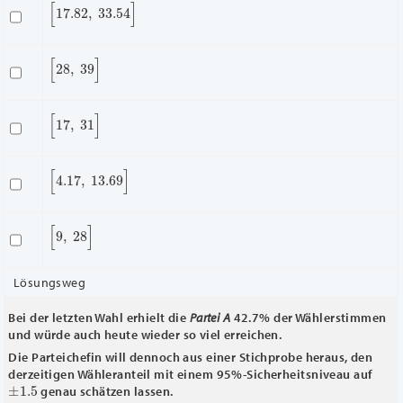
[
17.82
,
33.54
]
[
28
,
39
]
[
17
,
31
]
[
4.17
,
13.69
]
[
9
,
28
]
Lösungsweg
Bei der letzten Wahl erhielt die
Partei A
42.7% der Wählerstimmen
und würde auch heute wieder so viel erreichen.
Die Parteichefin will dennoch aus einer Stichprobe heraus, den
derzeitigen Wähleranteil mit einem 95%-Sicherheitsniveau auf
±
1.5
genau schätzen lassen.