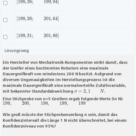
[
198
,
26
;
201
,
64
]
[
199
,
31
;
201
,
66
]
Lösungsweg
Ein Hersteller von Mechatronik-Komponenten wirbt damit, dass
der Greifer eines bestimmten Roboters eine maximale
Dauergreifkraft von mindestens 200 N besitzt. Aufgrund von
diversen Ungenauigkeiten im Herstellungsprozess ist die
maximale Dauergreifkraft eine normalverteilte Zufallsvariable,
σ
=
2
,
1
N
mit bekannter Standardabweichung
.
Eine Stichprobe von n=5 Greifern ergab folgende Werte (in N):
199
,
200
,
198
,
199
,
199
Wie groß müsste der Stichprobenumfang n sein, damit das
Konfidenzintervall die Länge 1 N nicht überschreitet, bei einem
Konfidenzniveau von 95%?