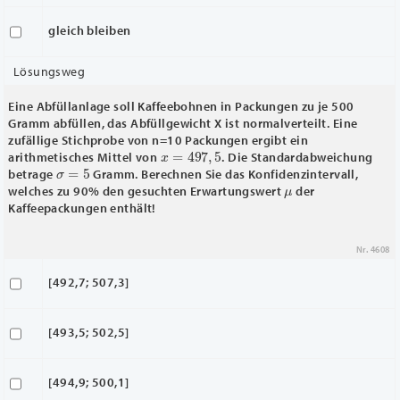
gleich bleiben
Lösungsweg
Eine Abfüllanlage soll Kaffeebohnen in Packungen zu je 500
Gramm abfüllen, das Abfüllgewicht X ist normalverteilt. Eine
zufällige Stichprobe von n=10 Packungen ergibt ein
x
―
=
497
,
5
arithmetisches Mittel von
. Die Standardabweichung
σ
=
5
betrage
Gramm. Berechnen Sie das Konfidenzintervall,
μ
welches zu 90% den gesuchten Erwartungswert
der
Kaffeepackungen enthält!
Nr. 4608
[492,7; 507,3]
[493,5; 502,5]
[494,9; 500,1]