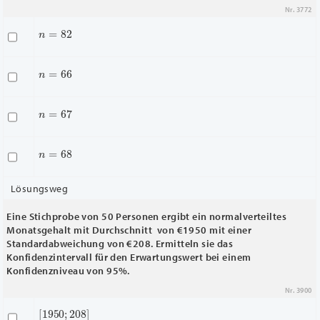
Nr. 3772
n
=
82
n
=
66
n
=
67
n
=
68
Lösungsweg
Eine Stichprobe von 50 Personen ergibt ein normalverteiltes
Monatsgehalt mit Durchschnitt von €1950 mit einer
Standardabweichung von €208. Ermitteln sie das
Konfidenzintervall für den Erwartungswert bei einem
Konfidenzniveau von 95%.
Nr. 3900
[
1950
;
208
]