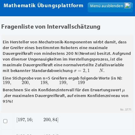
Mathematik Übungsplattform
Menü ausblenden
Menü anzeigen
Fragenliste von Intervallschätzung
Ein Hersteller von Mechatronik-Komponenten wirbt damit, dass
der Greifer eines bestimmten Roboters eine maximale
Dauergreifkraft von mindestens 200 N (Newton) besitzt. Aufgrund
von diverser Ungenauigkeiten im Herstellungsprozess, ist die
maximale Dauergreifkraft eine normalverteilte Zufallsvariable
σ
=
2
,
1
N
mit bekannter Standardabweichung
.
Eine Stichprobe von n=5 Greifern ergab folgende Werte (in N):
199
,
200
,
198
,
199
,
199
μ
Berechnen Sie ein Konfidenzintervall für den Erwartungswert
,der maximalen Dauergreifkraft, auf einem Konfidenzniveau von
95%!
Nr. 3771
[
197
,
16
;
200
,
84
]
[
198
,
26
;
199
,
94
]