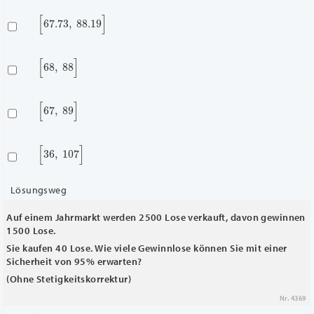
[
67.73
,
88.19
]
[
68
,
88
]
[
67
,
89
]
[
36
,
107
]
Lösungsweg
Auf einem Jahrmarkt werden 2500 Lose verkauft, davon gewinnen
1500 Lose.
Sie kaufen 40 Lose. Wie viele Gewinnlose können Sie mit einer
Sicherheit von 95% erwarten?
(Ohne Stetigkeitskorrektur)
Nr. 4369