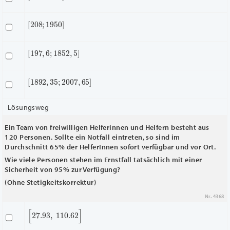
[
208
;
1950
]
[
197
,
6
;
1852
,
5
]
[
1892
,
35
;
2007
,
65
]
Lösungsweg
Ein Team von freiwilligen Helferinnen und Helfern besteht aus
120 Personen. Sollte ein Notfall eintreten, so sind im
Durchschnitt 65% der HelferInnen sofort verfügbar und vor Ort.
Wie viele Personen stehen im Ernstfall tatsächlich mit einer
Sicherheit von 95% zur Verfügung?
(Ohne Stetigkeitskorrektur)
Nr. 4368
[
27.93
,
110.62
]