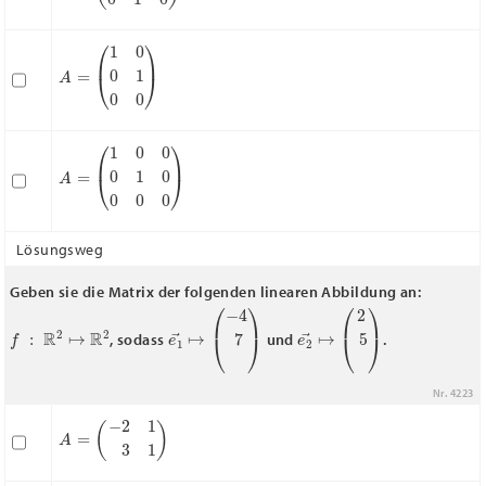
A
=
(
1
0
0
1
0
0
)
A
(
1
=
0
0
0
1
0
0
0
0
)
Lösungsweg
Geben sie die Matrix der folgenden linearen Abbildung an:
f
:
R
2
↦
R
2
e
1
→
↦
(
−
4
7
)
e
2
→
↦
(
2
5
)
, sodass
und
.
Nr. 4223
A
=
(
−
2
1
3
1
)