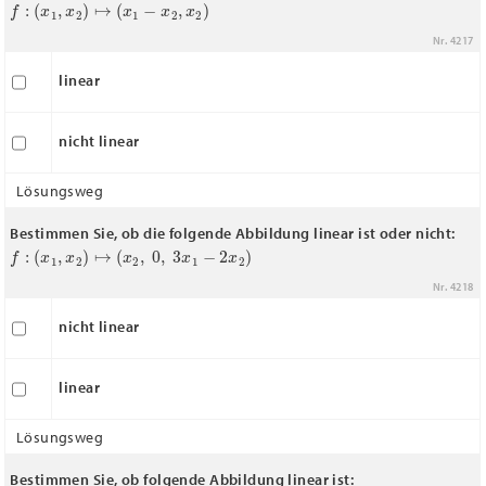
f
:
(
x
1
,
x
2
)
↦
(
x
1
−
x
2
,
x
2
)
Nr. 4217
linear
nicht linear
Lösungsweg
Bestimmen Sie, ob die folgende Abbildung linear ist oder nicht:
f
:
(
x
1
,
x
2
)
↦
(
x
2
,
0
,
3
x
1
−
2
x
2
)
Nr. 4218
nicht linear
linear
Lösungsweg
Bestimmen Sie, ob folgende Abbildung linear ist: