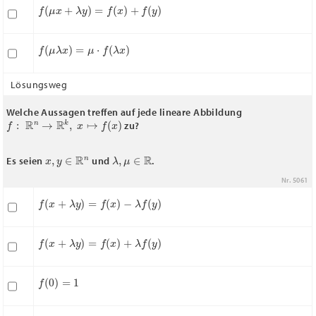
f
(
μ
x
+
λ
y
)
=
f
(
x
)
+
f
(
y
)
f
(
μ
λ
x
)
=
μ
⋅
f
(
λ
x
)
Lösungsweg
Welche Aussagen treffen auf jede lineare Abbildung
f
:
R
n
→
R
k
,
x
↦
f
(
x
)
zu?
x
,
y
∈
R
n
λ
,
μ
∈
R
Es seien
und
.
Nr. 5061
f
(
x
+
λ
y
)
=
f
(
x
)
−
λ
f
(
y
)
f
(
x
+
λ
y
)
=
f
(
x
)
+
λ
f
(
y
)
f
(
0
)
=
1
f
(
μ
x
+
λ
y
)
=
f
(
x
)
+
λ
f
(
y
)