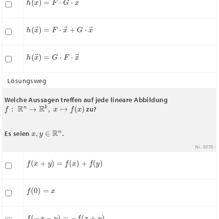
h
(
x
→
)
=
F
⋅
x
→
+
G
⋅
x
→
h
(
x
→
)
=
G
⋅
F
⋅
x
→
Lösungsweg
Welche Aussagen treffen auf jede lineare Abbildung
f
:
R
n
→
R
k
,
x
↦
f
(
x
)
zu?
x
,
y
∈
R
n
Es seien
.
Nr. 5070
f
(
x
+
y
)
=
f
(
x
)
+
f
(
y
)
f
(
0
)
=
x
f
(
−
x
−
y
)
=
−
f
(
x
+
y
)