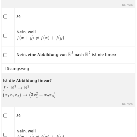
Nr. 4089
Ja
Nein, weil
f
(
x
+
y
)
≠
f
(
x
)
+
f
(
y
)
R
3
R
2
Nein, eine Abbildung von
nach
ist nie linear
Lösungsweg
Ist die Abbildung linear?
f
:
R
3
→
R
2
(
x
1
x
2
x
3
)
→
(
3
x
1
2
+
x
2
x
3
)
Nr. 4090
Ja
Nein, weil
f
(
x
+
y
)
≠
f
(
x
)
+
f
(
y
)