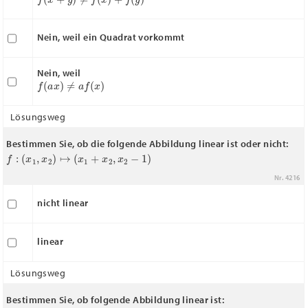
Nein, weil ein Quadrat vorkommt
Nein, weil
f
(
a
x
)
≠
a
f
(
x
)
Lösungsweg
Bestimmen Sie, ob die folgende Abbildung linear ist oder nicht:
f
:
(
x
1
,
x
2
)
↦
(
x
1
+
x
2
,
x
2
−
1
)
Nr. 4216
nicht linear
linear
Lösungsweg
Bestimmen Sie, ob folgende Abbildung linear ist: