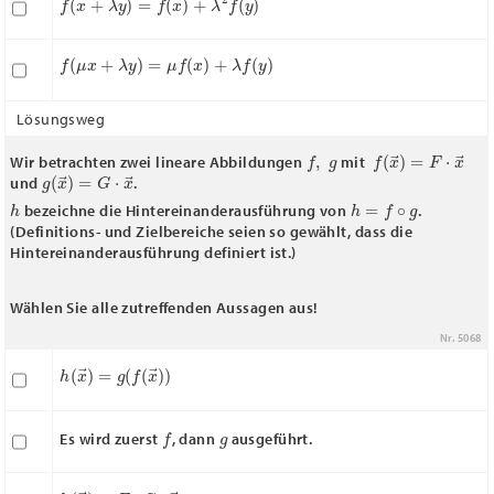
f
(
μ
x
+
λ
y
)
=
μ
f
(
x
)
+
λ
f
(
y
)
Lösungsweg
f
,
g
f
(
x
→
)
=
F
⋅
x
→
Wir betrachten zwei lineare Abbildungen
mit
g
(
x
→
)
=
G
⋅
x
→
und
.
h
h
=
f
∘
g
bezeichne die Hintereinanderausführung von
.
(Definitions- und Zielbereiche seien so gewählt, dass die
Hintereinanderausführung definiert ist.)
Wählen Sie alle zutreffenden Aussagen aus!
Nr. 5068
h
(
x
→
)
=
g
(
f
(
x
→
)
)
f
g
Es wird zuerst
, dann
ausgeführt.
h
(
x
→
)
=
F
⋅
G
⋅
x
→