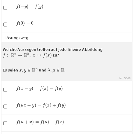
f
(
−
y
)
=
f
(
y
)
f
(
0
)
=
0
Lösungsweg
Welche Aussagen treffen auf jede lineare Abbildung
f
:
R
n
→
R
k
,
x
↦
f
(
x
)
zu?
x
,
y
∈
R
n
λ
,
μ
∈
R
Es seien
und
.
Nr. 5060
f
(
x
−
y
)
=
f
(
x
)
−
f
(
y
)
f
(
μ
x
+
y
)
=
f
(
x
)
+
f
(
y
)
f
(
μ
+
x
)
=
f
(
μ
)
+
f
(
x
)