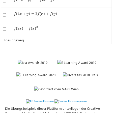
f
(
2
x
+
y
)
=
2
f
(
x
)
+
f
(
y
)
f
(
2
x
)
=
f
(
x
)
2
Lösungsweg
Die Übungsbeispiele dieser Plattform unterliegen der Creative