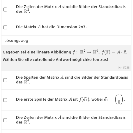
A
Die Zeilen der Matrix
sind die Bilder der Standardbasis
R
2
des
.
A
Die Matrix
hat die Dimension 2x3.
Lösungsweg
f
:
R
2
→
R
4
,
f
(
x
→
)
=
A
⋅
x
→
Gegeben sei eine lineare Abbildung
.
Wählen Sie alle zutreffende Antwortmöglichkeiten aus!
Nr. 5038
A
Die Spalten der Matrix
sind die Bilder der Standardbasis
R
4
des
.
A
f
(
e
1
→
)
e
(
1
1
0
→
)
=
Die erste Spalte der Matrix
ist
, wobei
.
A
Die Zeilen der Matrix
sind die Bilder der Standardbasis
R
4
des
.