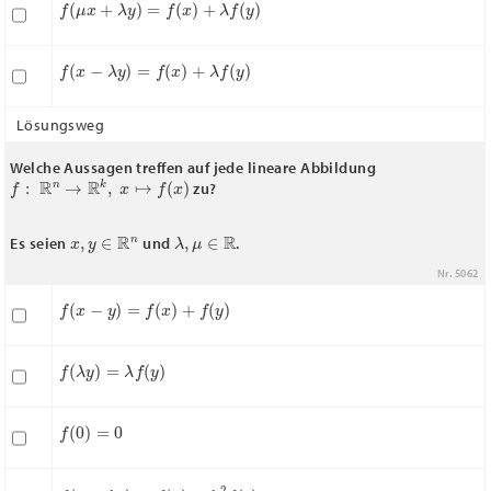
f
(
x
−
λ
y
)
=
f
(
x
)
+
λ
f
(
y
)
Lösungsweg
Welche Aussagen treffen auf jede lineare Abbildung
f
:
R
n
→
R
k
,
x
↦
f
(
x
)
zu?
x
,
y
∈
R
n
λ
,
μ
∈
R
Es seien
und
.
Nr. 5062
f
(
x
−
y
)
=
f
(
x
)
+
f
(
y
)
f
(
λ
y
)
=
λ
f
(
y
)
f
(
0
)
=
0
f
(
x
+
λ
y
)
=
f
(
x
)
+
λ
2
f
(
y
)