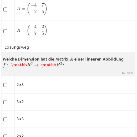
A
=
(
−
4
7
2
5
)
A
=
(
−
4
2
7
5
)
Lösungsweg
A
Welche Dimension hat die Matrix
einer linearen Abbildung
f
:
\mathb
R
3
→
\mathb
R
2
?
Nr. 5033
2x3
3x2
3x3
2x2