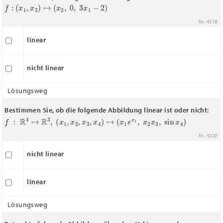
f
:
(
x
1
,
x
2
)
↦
(
x
2
,
0
,
3
x
1
−
2
)
Nr. 4219
linear
nicht linear
Lösungsweg
Bestimmen Sie, ob die folgende Abbildung linear ist oder nicht:
f
:
R
4
↦
R
3
,
(
x
1
,
x
2
,
x
3
,
x
4
)
↦
(
x
1
e
x
1
,
x
2
x
3
,
sin
x
4
)
Nr. 4220
nicht linear
linear
Lösungsweg