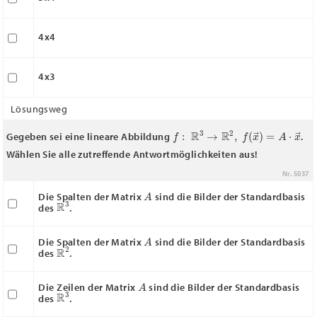
4x4
4x3
Lösungsweg
f
:
R
3
→
R
2
,
f
(
x
→
)
=
A
⋅
x
→
Gegeben sei eine lineare Abbildung
.
Wählen Sie alle zutreffende Antwortmöglichkeiten aus!
Nr. 5037
A
Die Spalten der Matrix
sind die Bilder der Standardbasis
R
3
des
.
A
Die Spalten der Matrix
sind die Bilder der Standardbasis
R
2
des
.
A
Die Zeilen der Matrix
sind die Bilder der Standardbasis
R
3
des
.