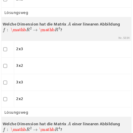
Lösungsweg
A
Welche Dimension hat die Matrix
einer linearen Abbildung
f
:
\mathb
R
2
→
\mathb
R
3
?
Nr. 5034
2x3
3x2
3x3
2x2
Lösungsweg
A
Welche Dimension hat die Matrix
einer linearen Abbildung
f
:
\mathb
R
2
→
\mathb
R
4
?