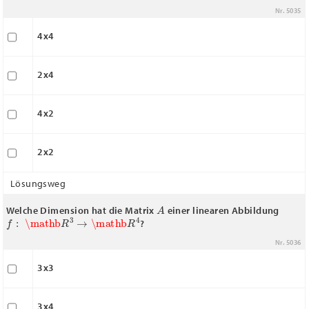
Nr. 5035
4x4
2x4
4x2
2x2
Lösungsweg
A
Welche Dimension hat die Matrix
einer linearen Abbildung
f
:
\mathb
R
3
→
\mathb
R
4
?
Nr. 5036
3x3
3x4