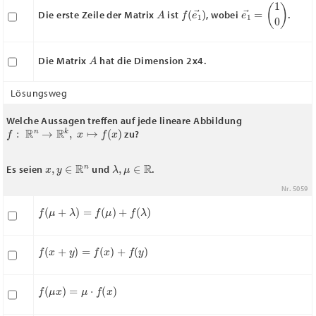
A
f
(
e
1
→
)
e
(
1
1
0
→
)
=
Die erste Zeile der Matrix
ist
, wobei
.
A
Die Matrix
hat die Dimension 2x4.
Lösungsweg
Welche Aussagen treffen auf jede lineare Abbildung
f
:
R
n
→
R
k
,
x
↦
f
(
x
)
zu?
x
,
y
∈
R
n
λ
,
μ
∈
R
Es seien
und
.
Nr. 5059
f
(
μ
+
λ
)
=
f
(
μ
)
+
f
(
λ
)
f
(
x
+
y
)
=
f
(
x
)
+
f
(
y
)
f
(
μ
x
)
=
μ
⋅
f
(
x
)