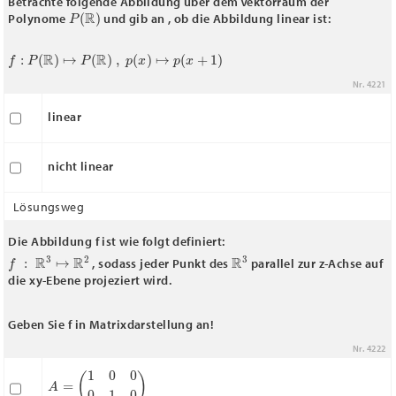
Betrachte folgende Abbildung über dem Vektorraum der
P
(
R
)
Polynome
und gib an , ob die Abbildung linear ist:
f
:
P
(
R
)
↦
P
(
R
)
,
p
(
x
)
↦
p
(
x
+
1
)
Nr. 4221
linear
nicht linear
Lösungsweg
Die Abbildung f ist wie folgt definiert:
f
:
R
3
↦
R
2
R
3
, sodass jeder Punkt des
parallel zur z-Achse auf
die xy-Ebene projeziert wird.
Geben Sie f in Matrixdarstellung an!
Nr. 4222
A
=
(
1
0
0
0
1
0
)