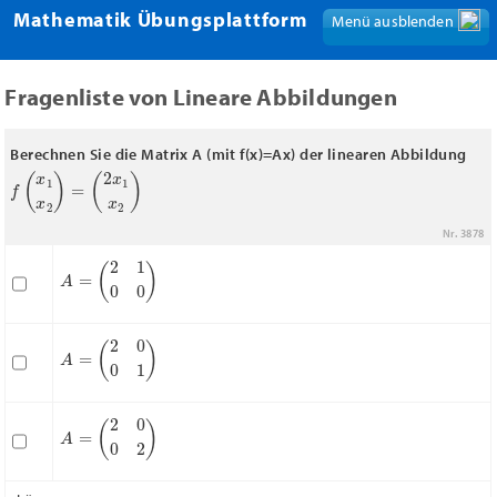
Mathematik Übungsplattform
Menü ausblenden
Menü anzeigen
Fragenliste von Lineare Abbildungen
Berechnen Sie die Matrix A (mit f(x)=Ax) der linearen Abbildung
f
(
x
1
x
2
)
=
(
2
x
1
x
2
)
Nr. 3878
A
=
(
2
1
0
0
)
A
=
(
2
0
0
1
)
A
=
(
2
0
0
2
)