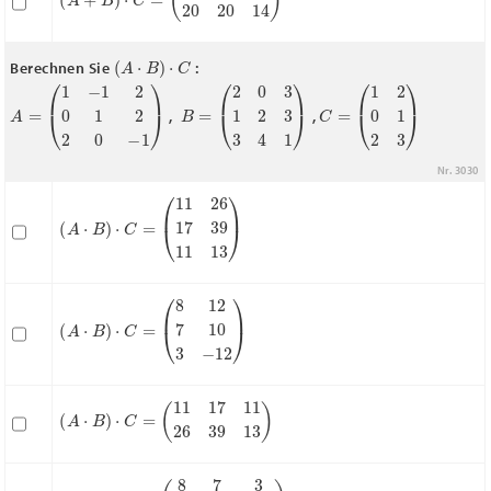
(
A
⋅
B
)
⋅
C
Berechnen Sie
:
A
=
(
1
−
1
2
0
1
2
2
0
−
1
)
B
=
(
2
0
3
1
2
3
3
4
1
)
C
=
(
1
2
0
1
2
3
)
,
,
Nr. 3030
(
(
A
11
⋅
B
26
)
⋅
C
17
=
39
11
13
)
(
A
⋅
B
)
⋅
C
=
(
8
12
7
10
3
−
12
)
(
A
⋅
B
)
⋅
C
=
(
11
17
11
26
39
13
)
(
A
⋅
B
)
⋅
C
=
(
8
7
3
12
10
−
12
)