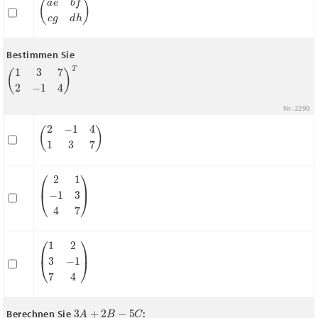
(
a
e
b
f
c
g
d
h
)
Bestimmen Sie
(
1
3
7
2
−
1
4
)
T
Nr. 2290
(
2
−
1
4
1
3
7
)
(
2
1
−
1
3
4
7
)
(
1
2
3
−
1
7
4
)
3
A
+
2
B
−
5
C
Berechnen Sie
: