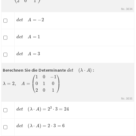
Nr. 3034
d
e
t
A
=
−
2
d
e
t
A
=
1
d
e
t
A
=
3
d
e
t
(
λ
⋅
A
)
Berechnen Sie die Determinante
:
λ
=
2
,
A
=
(
1
0
−
1
0
1
0
2
0
1
)
Nr. 3035
d
e
t
(
λ
⋅
A
)
=
2
3
⋅
3
=
24
d
e
t
(
λ
⋅
A
)
=
2
⋅
3
=
6