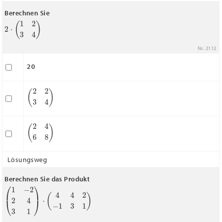
Berechnen Sie
2
⋅
(
1
2
3
4
)
Nr. 2112
20
(
2
2
3
4
)
(
2
4
6
8
)
Lösungsweg
Berechnen Sie das Produkt
(
1
−
2
2
4
3
1
)
⋅
(
4
4
2
−
1
3
1
)