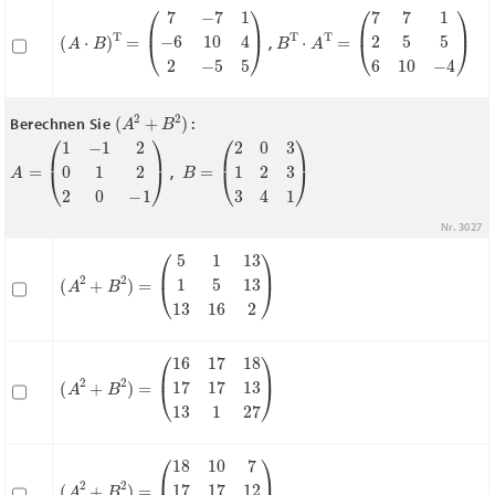
(
(
A
7
−
⋅
B
7
)
1
T
−
=
6
10
4
2
−
5
5
)
B
T
⋅
A
T
=
(
7
7
1
2
5
5
6
10
−
4
)
,
(
A
2
+
B
2
)
Berechnen Sie
:
A
=
(
1
−
1
2
0
1
2
2
0
−
1
)
B
=
(
2
0
3
1
2
3
3
4
1
)
,
Nr. 3027
(
(
A
5
1
2
13
+
B
1
2
5
)
=
13
13
16
2
)
(
(
A
16
2
17
+
B
18
2
)
=
17
17
13
13
1
27
)
(
(
A
18
2
10
+
B
7
2
17
)
=
17
12
13
10
27
)