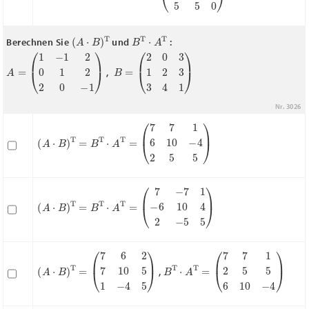
(
A
⋅
B
)
T
B
T
⋅
A
T
Berechnen Sie
und
:
A
=
(
1
−
1
2
0
1
2
2
0
−
1
)
B
=
(
2
0
3
1
2
3
3
4
1
)
,
Nr. 3026
(
A
⋅
B
)
T
=
B
T
⋅
A
T
=
(
7
7
1
6
10
−
4
2
5
5
)
(
A
⋅
B
)
T
=
B
T
⋅
A
T
=
(
7
−
7
1
−
6
10
4
2
−
5
5
)
(
A
⋅
B
)
T
=
(
7
6
2
7
10
5
1
−
4
5
)
B
T
⋅
A
T
=
(
7
7
1
2
5
5
6
10
−
4
)
,