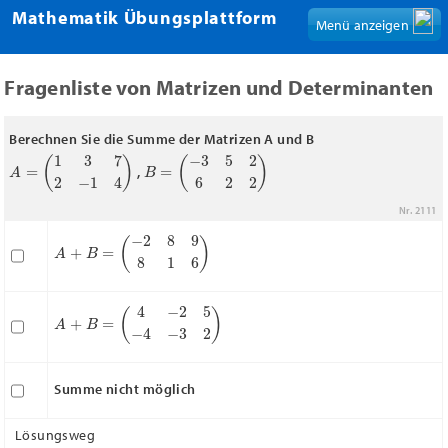
Mathematik Übungsplattform
Menü anzeigen
Fragenliste von Matrizen und Determinanten
Berechnen Sie die Summe der Matrizen A und B
A
=
(
1
3
7
2
−
1
4
)
B
=
(
−
3
5
2
6
2
2
)
,
Nr. 2111
A
+
B
=
(
−
2
8
9
8
1
6
)
A
+
B
=
(
4
−
2
5
−
4
−
3
2
)
Summe nicht möglich
Lösungsweg