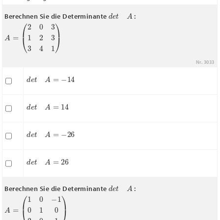
d
e
t
A
Berechnen Sie die Determinante
:
A
(
2
=
0
3
1
2
3
3
4
1
)
Nr. 3033
d
e
t
A
=
−
14
d
e
t
A
=
14
d
e
t
A
=
−
26
d
e
t
A
=
26
d
e
t
A
Berechnen Sie die Determinante
:
A
=
(
1
0
−
1
0
1
0
2
0
1
)