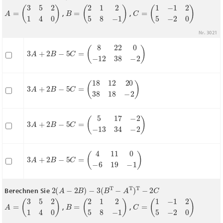
A
=
(
3
5
2
1
4
0
)
B
=
(
2
1
2
5
8
−
1
)
C
=
(
1
−
1
2
5
−
2
0
)
,
,
Nr. 3021
3
A
+
2
B
−
5
C
=
(
8
22
0
−
12
38
−
2
)
3
A
+
2
B
−
5
C
=
(
18
12
20
38
18
−
2
)
3
A
+
2
B
−
5
C
=
(
5
17
−
2
−
13
34
−
2
)
3
A
+
2
B
−
5
C
=
(
4
11
0
−
6
19
−
1
)
2
(
A
−
2
B
)
−
3
(
B
T
−
A
T
)
T
−
2
C
Berechnen Sie
A
=
(
3
5
2
1
4
0
)
B
=
(
2
1
2
5
8
−
1
)
C
=
(
1
−
1
2
5
−
2
0
)
,
,