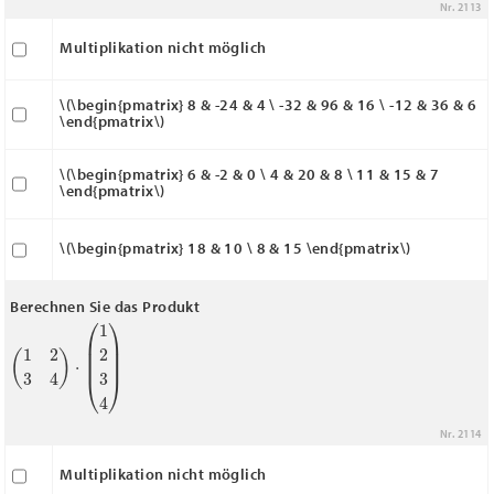
Nr. 2113
Multiplikation nicht möglich
\(\begin{pmatrix} 8 & -24 & 4
\
-32 & 96 & 16
\
-12 & 36 & 6
\end{pmatrix\)
\(\begin{pmatrix} 6 & -2 & 0
\
4 & 20 & 8
\
11 & 15 & 7
\end{pmatrix\)
\(\begin{pmatrix} 18 & 10
\
8 & 15 \end{pmatrix\)
Berechnen Sie das Produkt
(
1
2
3
4
)
⋅
(
1
2
3
4
)
Nr. 2114
Multiplikation nicht möglich