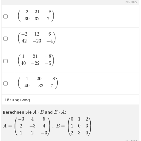
Nr. 3022
(
−
2
21
−
8
−
30
32
7
)
(
−
2
12
6
42
−
23
−
4
)
(
1
21
−
8
40
−
22
−
5
)
(
−
1
20
−
8
−
40
−
32
7
)
Lösungsweg
A
⋅
B
B
⋅
A
Berechnen Sie
und
:
A
=
(
−
3
4
5
2
−
3
4
1
2
−
3
)
B
=
(
0
1
2
1
0
3
2
3
0
)
,