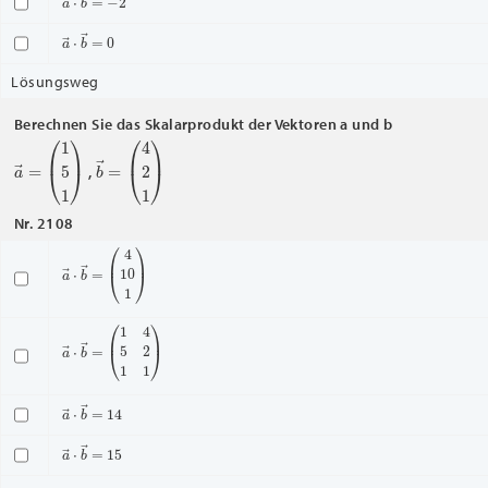
a
→
⋅
b
→
=
0
Lösungsweg
Berechnen Sie das Skalarprodukt der Vektoren a und b
a
(
1
→
5
1
=
)
b
(
4
→
2
1
=
)
,
Nr. 2108
a
(
4
→
10
⋅
b
1
→
)
=
a
(
1
→
4
5
⋅
b
2
→
1
1
=
)
a
→
⋅
b
→
=
14
a
→
⋅
b
→
=
15