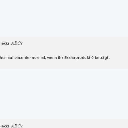
A
B
C
eiecks
?
hen auf einander normal, wenn ihr Skalarprodukt 0 beträgt.
A
B
C
eiecks
?