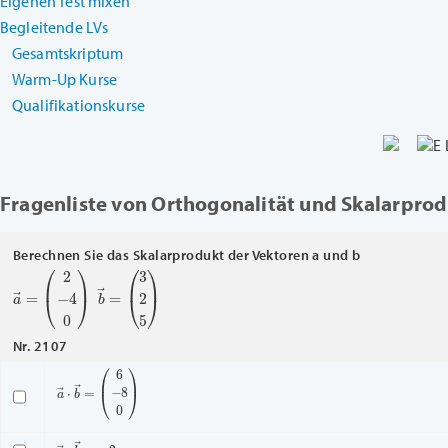
Eigenen Test mixen
Begleitende LVs
Gesamtskriptum
Warm-Up Kurse
Qualifikationskurse
Fragenliste von Orthogonalität und Skalarpro
Berechnen Sie das Skalarprodukt der Vektoren a und b
a
(
2
→
−
4
=
0
)
b
(
3
→
2
5
=
)
Nr. 2107
a
(
6
→
−
8
⋅
b
0
→
)
=
a
→
⋅
b
→
=
−
2