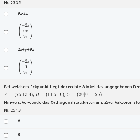
Nr. 2335
9z-2x
(
−
2
x
0
y
9
z
)
2x+y+9z
(
−
2
x
0
9
z
)
Bei welchem Eckpunkt liegt der rechte Winkel des angegebenen Dr
A
=
(
25
|
13
|
4
)
B
=
(
11
|
5
|
10
)
C
=
(
20
|
0
|
−
25
)
,
,
Hinweis: Verwende das Orthogonalitätskriterium: Zwei Vektoren ste
Nr. 2513
A
B