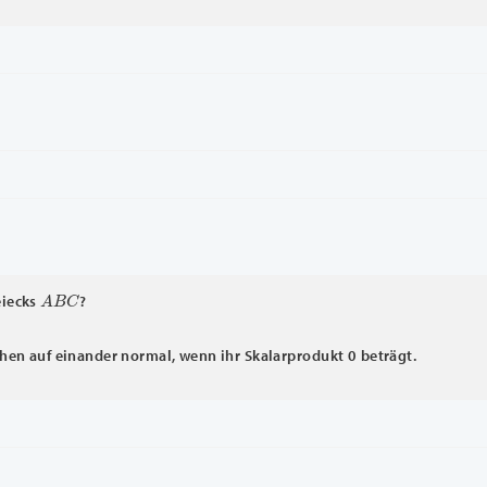
A
B
C
eiecks
?
hen auf einander normal, wenn ihr Skalarprodukt 0 beträgt.