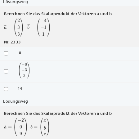
Lösungsweg
Berechnen Sie das Skalarprodukt der Vektoren a und b
a
(
2
→
3
3
=
)
b
(
−
→
4
−
=
1
1
)
Nr. 2333
-8
(
−
8
−
3
3
)
14
Lösungsweg
Berechnen Sie das Skalarprodukt der Vektoren a und b
a
(
−
→
2
0
=
9
)
b
(
x
→
y
z
=
)