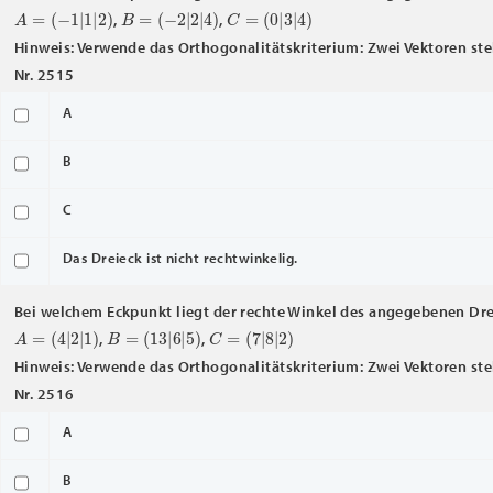
A
=
(
−
1
|
1
|
2
)
B
=
(
−
2
|
2
|
4
)
C
=
(
0
|
3
|
4
)
,
,
Hinweis: Verwende das Orthogonalitätskriterium: Zwei Vektoren ste
Nr. 2515
A
B
C
Das Dreieck ist nicht rechtwinkelig.
Bei welchem Eckpunkt liegt der rechte Winkel des angegebenen Dr
A
=
(
4
|
2
|
1
)
B
=
(
13
|
6
|
5
)
C
=
(
7
|
8
|
2
)
,
,
Hinweis: Verwende das Orthogonalitätskriterium: Zwei Vektoren ste
Nr. 2516
A
B