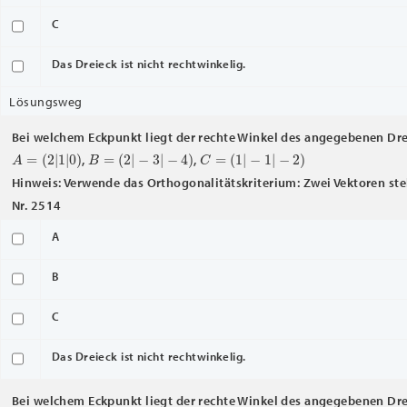
C
Das Dreieck ist nicht rechtwinkelig.
Lösungsweg
Bei welchem Eckpunkt liegt der rechte Winkel des angegebenen Dr
A
=
(
2
|
1
|
0
)
B
=
(
2
|
−
3
|
−
4
)
C
=
(
1
|
−
1
|
−
2
)
,
,
Hinweis: Verwende das Orthogonalitätskriterium: Zwei Vektoren ste
Nr. 2514
A
B
C
Das Dreieck ist nicht rechtwinkelig.
Bei welchem Eckpunkt liegt der rechte Winkel des angegebenen Dr