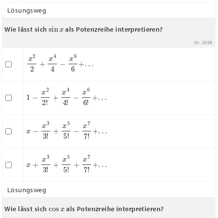
Lösungsweg
sin
x
Wie lässt sich
als Potenzreihe interpretieren?
Nr. 3698
x
2
2
+
x
4
4
−
x
6
6
+
.
.
.
1
−
x
2
2
!
+
x
4
4
!
−
x
6
6
!
+
.
.
.
x
−
x
3
3
!
+
x
5
5
!
−
x
7
7
!
+
.
.
.
x
+
x
3
3
!
+
x
5
5
!
+
x
7
7
!
+
.
.
.
Lösungsweg
cos
x
Wie lässt sich
als Potenzreihe interpretieren?