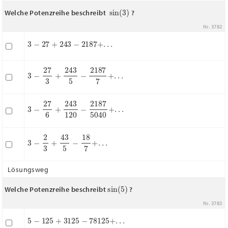
sin
(
3
)
Welche Potenzreihe beschreibt
?
Nr. 3782
3
−
27
+
243
−
2187
+
.
.
.
3
−
27
3
+
243
5
−
2187
7
+
.
.
.
3
−
27
6
+
243
120
−
2187
5040
+
.
.
.
3
−
2
3
+
43
5
−
18
7
+
.
.
.
Lösungsweg
sin
(
5
)
Welche Potenzreihe beschreibt
?
Nr. 3783
5
−
125
+
3125
−
78125
+
.
.
.