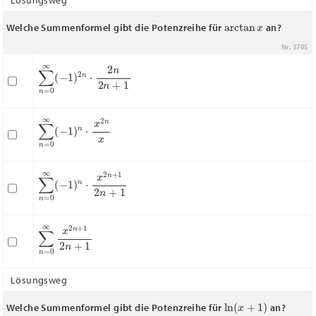
arctan
x
Welche Summenformel gibt die Potenzreihe für
an?
Nr. 3705
∑
n
=
0
∞
(
−
1
)
2
n
⋅
2
n
2
n
+
1
∑
n
=
0
∞
(
−
1
)
n
⋅
x
2
n
x
∑
n
=
0
∞
(
−
1
)
n
⋅
x
2
n
+
1
2
n
+
1
∑
n
=
0
∞
x
2
n
+
1
2
n
+
1
Lösungsweg
ln
(
x
+
1
)
Welche Summenformel gibt die Potenzreihe für
an?