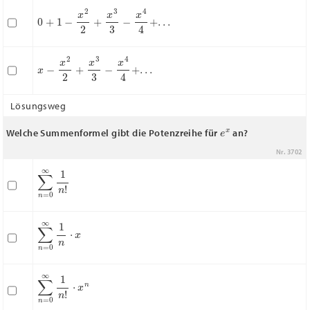
0
+
1
−
x
2
2
+
x
3
3
−
x
4
4
+
.
.
.
x
−
x
2
2
+
x
3
3
−
x
4
4
+
.
.
.
Lösungsweg
e
x
Welche Summenformel gibt die Potenzreihe für
an?
Nr. 3702
∑
n
=
0
∞
1
n
!
∑
n
=
0
∞
1
n
⋅
x
∑
⋅
x
n
n
=
0
∞
1
n
!