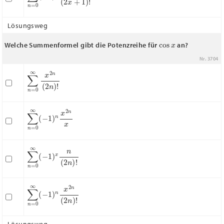
Lösungsweg
cos
x
Welche Summenformel gibt die Potenzreihe für
an?
Nr. 3704
∑
n
=
0
∞
x
2
n
(
2
n
)
!
∑
n
=
0
∞
(
−
1
)
n
x
2
n
x
∑
n
=
0
∞
(
−
1
)
x
n
(
2
n
)
!
∑
n
=
0
∞
(
−
1
)
n
x
2
n
(
2
n
)
!
Lösungsweg