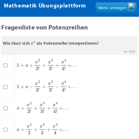
Mathematik Übungsplattform
Menü anzeigen
Fragenliste von Potenzreihen
e
x
Wie lässt sich
als Potenzreihe interpretieren?
Nr. 3697
1
+
x
+
x
2
2
!
+
x
3
3
!
+
x
4
4
!
+
.
.
.
1
+
x
−
x
2
2
!
+
x
3
3
!
−
x
4
4
!
+
.
.
.
x
+
x
2
2
!
+
x
3
3
!
+
x
4
4
!
+
.
.
.
x
+
x
2
2
+
x
3
3
+
x
4
4
+
.
.
.