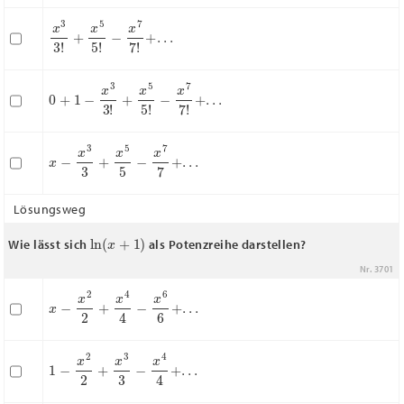
x
−
3
x
3
7
!
7
+
!
+
x
5
.
.
5
.
!
0
+
1
−
x
3
3
!
+
x
5
5
!
−
x
7
7
!
+
.
.
.
x
−
x
3
3
+
x
5
5
−
x
7
7
+
.
.
.
Lösungsweg
ln
(
x
+
1
)
Wie lässt sich
als Potenzreihe darstellen?
Nr. 3701
x
−
x
2
2
+
x
4
4
−
x
6
6
+
.
.
.
1
−
x
2
2
+
x
3
3
−
x
4
4
+
.
.
.