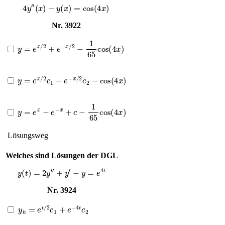
4
y
″
(
x
)
−
y
(
x
)
=
cos
(
4
x
)
Nr. 3922
y
=
e
x
/
2
+
e
−
x
/
2
−
1
65
cos
(
4
x
)
y
=
e
x
/
2
c
1
+
e
−
x
/
2
c
2
−
cos
(
4
x
)
y
=
e
x
−
e
−
x
+
c
−
1
65
cos
(
4
x
)
Lösungsweg
Welches sind Lösungen der DGL
y
(
t
)
=
2
y
″
+
y
′
−
y
=
e
4
t
Nr. 3924
y
h
=
e
t
/
2
c
1
+
e
−
4
t
c
2