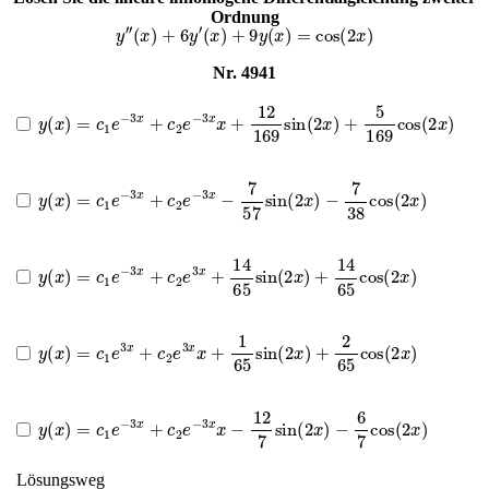
Ordnung
y
″
(
x
)
+
6
y
′
(
x
)
+
9
y
(
x
)
=
cos
(
2
x
)
Nr. 4941
y
(
x
)
=
c
1
e
−
3
x
+
c
2
e
−
3
x
x
+
12
169
sin
(
2
x
)
+
5
169
cos
(
2
x
)
y
(
x
)
=
c
1
e
−
3
x
+
c
2
e
−
3
x
−
7
57
sin
(
2
x
)
−
7
38
cos
(
2
x
)
y
(
x
)
=
c
1
e
−
3
x
+
c
2
e
3
x
+
14
65
sin
(
2
x
)
+
14
65
cos
(
2
x
)
y
(
x
)
=
c
1
e
3
x
+
c
2
e
3
x
x
+
1
65
sin
(
2
x
)
+
2
65
cos
(
2
x
)
y
(
x
)
=
c
1
e
−
3
x
+
c
2
e
−
3
x
x
−
12
7
sin
(
2
x
)
−
6
7
cos
(
2
x
)
Lösungsweg