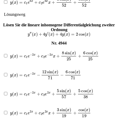
Lösungsweg
Lösen Sie die lineare inhomogene Differentialgleichung zweiter
Ordnung
y
″
(
x
)
+
4
y
′
(
x
)
+
4
y
(
x
)
=
2
cos
(
x
)
Nr. 4944
y
(
x
)
=
c
1
e
−
2
x
+
c
2
e
−
2
x
x
+
8
sin
(
x
)
25
+
6
cos
(
x
)
25
y
(
x
)
=
c
1
e
−
2
x
−
12
sin
(
x
)
71
−
6
cos
(
x
)
71
y
(
x
)
=
c
1
e
−
2
x
+
c
2
e
2
x
+
5
sin
(
x
)
57
+
5
cos
(
x
)
38
y
(
x
)
=
c
1
e
2
x
+
c
2
e
2
x
x
+
3
sin
(
x
)
19
+
cos
(
x
)
19