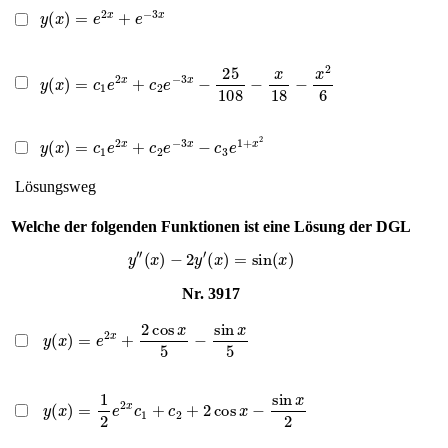
y
(
x
)
=
e
2
x
+
e
−
3
x
y
(
x
)
=
c
1
e
2
x
+
c
2
e
−
3
x
−
25
108
−
x
18
−
x
2
6
y
(
x
)
=
c
1
e
2
x
+
c
2
e
−
3
x
−
c
3
e
1
+
x
2
Lösungsweg
Welche der folgenden Funktionen ist eine Lösung der DGL
y
″
(
x
)
−
2
y
′
(
x
)
=
sin
(
x
)
Nr. 3917
y
(
x
)
=
e
2
x
+
2
cos
x
5
−
sin
x
5
y
(
x
)
=
1
2
e
2
x
c
1
+
c
2
+
2
cos
x
−
sin
x
2