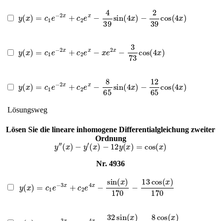
y
(
x
)
=
c
1
e
−
2
x
+
c
2
e
x
−
4
39
sin
(
4
x
)
−
2
39
cos
(
4
x
)
y
(
x
)
=
c
1
e
−
2
x
+
c
2
e
x
−
x
e
2
x
−
3
73
cos
(
4
x
)
y
(
x
)
=
c
1
e
−
2
x
+
c
2
e
x
−
8
65
sin
(
4
x
)
−
12
65
cos
(
4
x
)
Lösungsweg
Lösen Sie die lineare inhomogene Differentialgleichung zweiter
Ordnung
y
″
(
x
)
−
y
′
(
x
)
−
12
y
(
x
)
=
cos
(
x
)
Nr. 4936
y
(
x
)
=
c
1
e
−
3
x
+
c
2
e
4
x
−
sin
(
x
)
170
−
13
cos
(
x
)
170
y
(
x
)
=
c
1
e
−
3
x
+
c
2
e
4
x
+
32
sin
(
x
)
89
+
8
cos
(
x
)
89