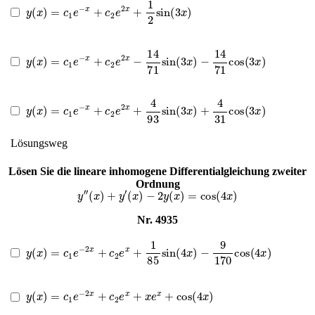
y
(
x
)
=
c
1
e
−
x
+
c
2
e
2
x
+
1
2
sin
(
3
x
)
y
(
x
)
=
c
1
e
−
x
+
c
2
e
2
x
−
14
71
sin
(
3
x
)
−
14
71
cos
(
3
x
)
y
(
x
)
=
c
1
e
−
x
+
c
2
e
2
x
+
4
93
sin
(
3
x
)
+
4
31
cos
(
3
x
)
Lösungsweg
Lösen Sie die lineare inhomogene Differentialgleichung zweiter
Ordnung
y
″
(
x
)
+
y
′
(
x
)
−
2
y
(
x
)
=
cos
(
4
x
)
Nr. 4935
y
(
x
)
=
c
1
e
−
2
x
+
c
2
e
x
+
1
85
sin
(
4
x
)
−
9
170
cos
(
4
x
)
y
(
x
)
=
c
1
e
−
2
x
+
c
2
e
x
+
x
e
x
+
cos
(
4
x
)