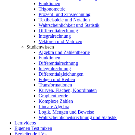
Funktionen
Trigonometrie
Prozent- und Zinsrechnung
Textbeispiele und Notation
Wahrscheinlichkeit und Statistik
Differentialrechnung
Integralrechnung
Vektoren und Matrizen
Studienwissen
Algebra und Zahlentheorie
Funktionen
Differentialrechnung
Integralrechnung
Differentialgleichungen
Folgen und Reihen
Transformationen
Kurven, Flächen, Koordinaten
Graphentheorie
Komplexe Zahlen
Lineare Algebra
Logik, Mengen und Beweise
Wahrscheinlicheitsrechnung und Statistik
Lernvideos
Eigenen Test mixen
Begleitende LVs