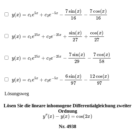
y
(
x
)
=
c
1
e
5
x
+
c
2
e
−
5
x
−
7
sin
(
x
)
16
−
7
cos
(
x
)
16
y
(
x
)
=
c
1
e
25
x
+
c
2
e
−
25
x
+
sin
(
x
)
27
+
cos
(
x
)
27
y
(
x
)
=
c
1
e
25
x
+
c
2
e
−
25
x
−
7
sin
(
x
)
29
−
7
cos
(
x
)
58
y
(
x
)
=
c
1
e
5
x
+
c
2
e
−
5
x
−
6
sin
(
x
)
97
−
12
cos
(
x
)
97
Lösungsweg
Lösen Sie die lineare inhomogene Differentialgleichung zweiter
Ordnung
y
″
(
x
)
−
y
(
x
)
=
cos
(
2
x
)
Nr. 4938