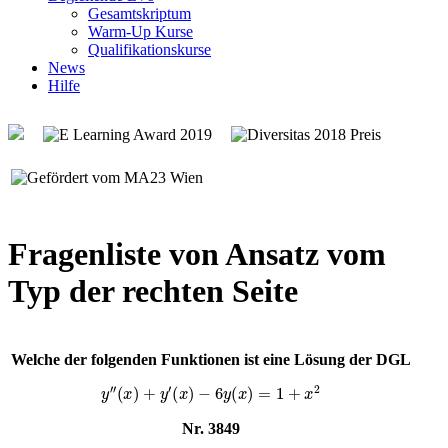
Gesamtskriptum
Warm-Up Kurse
Qualifikationskurse
News
Hilfe
Fragenliste von Ansatz vom
Typ der rechten Seite
Welche der folgenden Funktionen ist eine Lösung der DGL
y
″
(
x
)
+
y
′
(
x
)
−
6
y
(
x
)
=
1
+
x
2
Nr. 3849