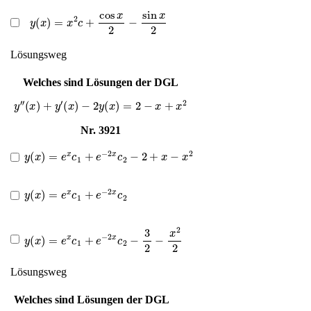
y
(
x
)
=
x
2
c
+
cos
x
2
−
sin
x
2
Lösungsweg
Welches sind Lösungen der DGL
y
″
(
x
)
+
y
′
(
x
)
−
2
y
(
x
)
=
2
−
x
+
x
2
Nr. 3921
y
(
x
)
=
e
x
c
1
+
e
−
2
x
c
2
−
2
+
x
−
x
2
y
(
x
)
=
e
x
c
1
+
e
−
2
x
c
2
y
(
x
)
=
e
x
c
1
+
e
−
2
x
c
2
−
3
2
−
x
2
2
Lösungsweg
Welches sind Lösungen der DGL