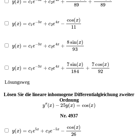
y
(
x
)
=
c
1
e
−
3
x
+
c
2
e
4
x
−
cos
(
x
)
11
y
(
x
)
=
c
1
e
−
3
x
+
c
2
e
4
x
+
8
sin
(
x
)
93
y
(
x
)
=
c
1
e
−
3
x
+
c
2
e
4
x
+
7
sin
(
x
)
184
+
7
cos
(
x
)
92
Lösungsweg
Lösen Sie die lineare inhomogene Differentialgleichung zweiter
Ordnung
y
″
(
x
)
−
25
y
(
x
)
=
cos
(
x
)
Nr. 4937
y
(
x
)
=
c
1
e
5
x
+
c
2
e
−
5
x
−
cos
(
x
)
26