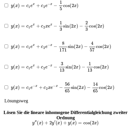
y
(
x
)
=
c
1
e
x
+
c
2
e
−
x
−
1
5
cos
(
2
x
)
y
(
x
)
=
c
1
e
x
+
c
2
x
e
x
−
1
3
sin
(
2
x
)
−
2
3
cos
(
2
x
)
y
(
x
)
=
c
1
e
x
+
c
2
e
−
x
−
8
171
sin
(
2
x
)
−
4
57
cos
(
2
x
)
y
(
x
)
=
c
1
e
x
+
c
2
e
−
x
−
3
13
sin
(
2
x
)
−
1
13
cos
(
2
x
)
y
(
x
)
=
c
1
e
−
x
+
c
2
x
e
−
x
−
56
65
sin
(
2
x
)
−
14
65
cos
(
2
x
)
Lösungsweg
Lösen Sie die lineare inhomogene Differentialgleichung zweiter
Ordnung
y
″
(
x
)
+
2
y
′
(
x
)
+
y
(
x
)
=
cos
(
2
x
)