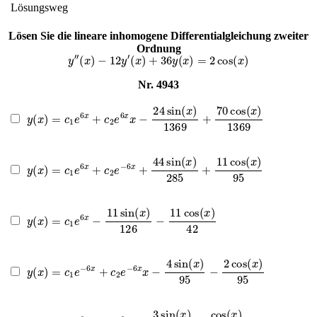
Lösungsweg
Lösen Sie die lineare inhomogene Differentialgleichung zweiter
Ordnung
y
″
(
x
)
−
12
y
′
(
x
)
+
36
y
(
x
)
=
2
cos
(
x
)
Nr. 4943
y
(
x
)
=
c
1
e
6
x
+
c
2
e
6
x
x
−
24
sin
(
x
)
1369
+
70
cos
(
x
)
1369
y
(
x
)
=
c
1
e
6
x
+
c
2
e
−
6
x
+
44
sin
(
x
)
285
+
11
cos
(
x
)
95
y
(
x
)
=
c
1
e
6
x
−
11
sin
(
x
)
126
−
11
cos
(
x
)
42
y
(
x
)
=
c
1
e
−
6
x
+
c
2
e
−
6
x
x
−
4
sin
(
x
)
95
−
2
cos
(
x
)
95
y
(
x
)
=
c
1
e
6
x
+
c
2
e
6
x
x
+
3
sin
(
x
)
52
+
cos
(
x
)
52