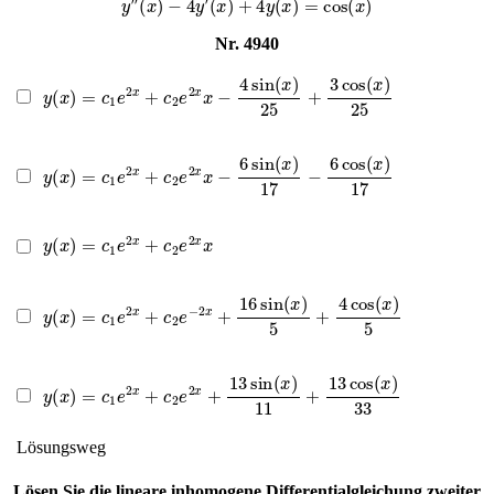
Nr. 4940
y
(
x
)
=
c
1
e
2
x
+
c
2
e
2
x
x
−
4
sin
(
x
)
25
+
3
cos
(
x
)
25
y
(
x
)
=
c
1
e
2
x
+
c
2
e
2
x
x
−
6
sin
(
x
)
17
−
6
cos
(
x
)
17
y
(
x
)
=
c
1
e
2
x
+
c
2
e
2
x
x
y
(
x
)
=
c
1
e
2
x
+
c
2
e
−
2
x
+
16
sin
(
x
)
5
+
4
cos
(
x
)
5
y
(
x
)
=
c
1
e
2
x
+
c
2
e
2
x
+
13
sin
(
x
)
11
+
13
cos
(
x
)
33
Lösungsweg
Lösen Sie die lineare inhomogene Differentialgleichung zweiter