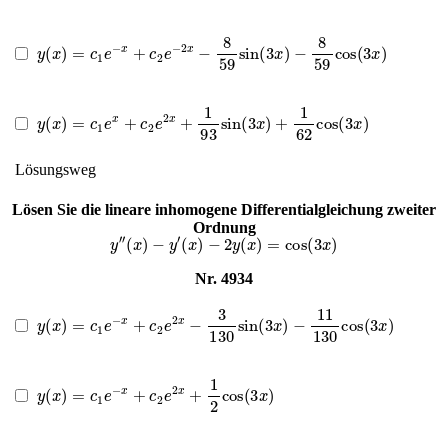
y
(
x
)
=
c
1
e
−
x
+
c
2
e
−
2
x
−
8
59
sin
(
3
x
)
−
8
59
cos
(
3
x
)
y
(
x
)
=
c
1
e
x
+
c
2
e
2
x
+
1
93
sin
(
3
x
)
+
1
62
cos
(
3
x
)
Lösungsweg
Lösen Sie die lineare inhomogene Differentialgleichung zweiter
Ordnung
y
″
(
x
)
−
y
′
(
x
)
−
2
y
(
x
)
=
cos
(
3
x
)
Nr. 4934
y
(
x
)
=
c
1
e
−
x
+
c
2
e
2
x
−
3
130
sin
(
3
x
)
−
11
130
cos
(
3
x
)
y
(
x
)
=
c
1
e
−
x
+
c
2
e
2
x
+
1
2
cos
(
3
x
)