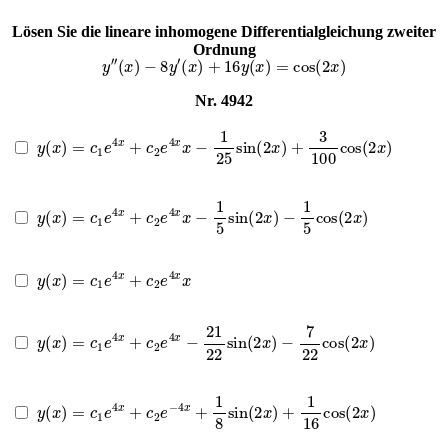
Lösen Sie die lineare inhomogene Differentialgleichung zweiter
Ordnung
y
″
(
x
)
−
8
y
′
(
x
)
+
16
y
(
x
)
=
cos
(
2
x
)
Nr. 4942
y
(
x
)
=
c
1
e
4
x
+
c
2
e
4
x
x
−
1
25
sin
(
2
x
)
+
3
100
cos
(
2
x
)
y
(
x
)
=
c
1
e
4
x
+
c
2
e
4
x
x
−
1
5
sin
(
2
x
)
−
1
5
cos
(
2
x
)
y
(
x
)
=
c
1
e
4
x
+
c
2
e
4
x
x
y
(
x
)
=
c
1
e
4
x
+
c
2
e
4
x
−
21
22
sin
(
2
x
)
−
7
22
cos
(
2
x
)
y
(
x
)
=
c
1
e
4
x
+
c
2
e
−
4
x
+
1
8
sin
(
2
x
)
+
1
16
cos
(
2
x
)