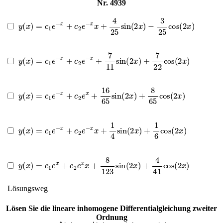
Nr. 4939
y
(
x
)
=
c
1
e
−
x
+
c
2
e
−
x
x
+
4
25
sin
(
2
x
)
−
3
25
cos
(
2
x
)
y
(
x
)
=
c
1
e
−
x
+
c
2
e
−
x
+
7
11
sin
(
2
x
)
+
7
22
cos
(
2
x
)
y
(
x
)
=
c
1
e
−
x
+
c
2
e
x
+
16
65
sin
(
2
x
)
+
8
65
cos
(
2
x
)
y
(
x
)
=
c
1
e
−
x
+
c
2
e
−
x
x
+
1
4
sin
(
2
x
)
+
1
6
cos
(
2
x
)
y
(
x
)
=
c
1
e
x
+
c
2
e
x
x
+
8
123
sin
(
2
x
)
+
4
41
cos
(
2
x
)
Lösungsweg
Lösen Sie die lineare inhomogene Differentialgleichung zweiter
Ordnung
y
″
(
x
)
−
4
y
′
(
x
)
+
4
y
(
x
)
=
cos
(
x
)