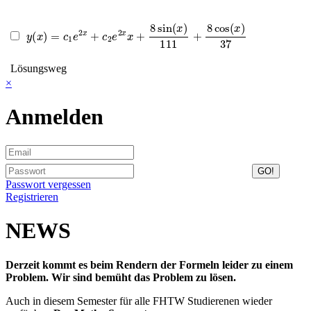
y
(
x
)
=
c
1
e
2
x
+
c
2
e
2
x
x
+
8
sin
(
x
)
111
+
8
cos
(
x
)
37
Lösungsweg
×
Anmelden
Passwort vergessen
Registrieren
NEWS
Derzeit kommt es beim Rendern der Formeln leider zu einem
Problem. Wir sind bemüht das Problem zu lösen.
Auch in diesem Semester für alle FHTW Studierenen wieder