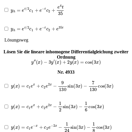
y
h
=
e
t
/
2
c
1
+
e
−
t
c
2
+
e
4
t
35
y
h
=
e
t
/
2
c
1
+
e
−
t
c
2
+
e
35
t
Lösungsweg
Lösen Sie die lineare inhomogene Differentialgleichung zweiter
Ordnung
y
″
(
x
)
−
3
y
′
(
x
)
+
2
y
(
x
)
=
cos
(
3
x
)
Nr. 4933
y
(
x
)
=
c
1
e
x
+
c
2
e
2
x
−
9
130
sin
(
3
x
)
−
7
130
cos
(
3
x
)
y
(
x
)
=
c
1
e
x
+
c
2
e
2
x
−
1
2
sin
(
3
x
)
−
1
6
cos
(
3
x
)
y
(
x
)
=
c
1
e
−
x
+
c
2
e
−
2
x
−
1
24
sin
(
3
x
)
−
1
8
cos
(
3
x
)