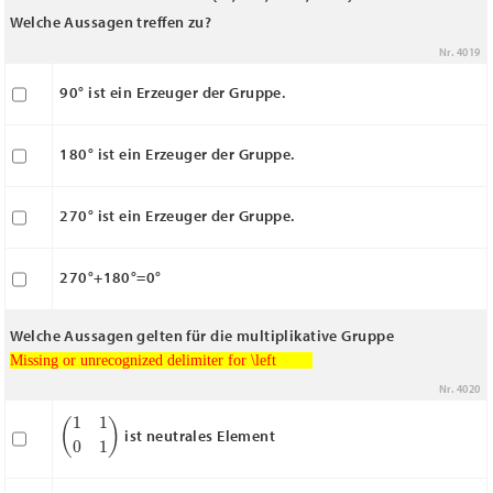
Welche Aussagen treffen zu?
Nr. 4019
90° ist ein Erzeuger der Gruppe.
180° ist ein Erzeuger der Gruppe.
270° ist ein Erzeuger der Gruppe.
270°+180°=0°
Welche Aussagen gelten für die multiplikative Gruppe
Missing or unrecognized delimiter for \left
Missing or unrecognized delimiter for \left
Nr. 4020
(
1
1
0
1
)
ist neutrales Element