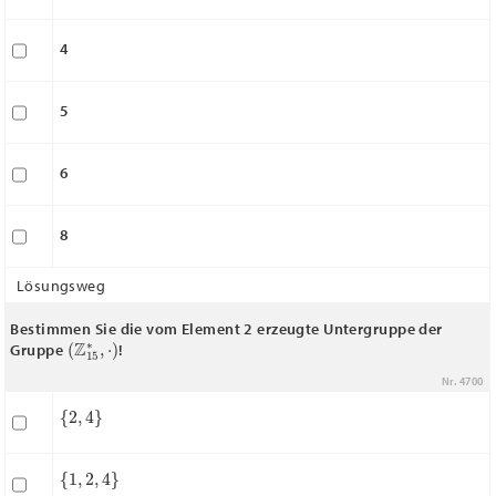
4
5
6
8
Lösungsweg
Bestimmen Sie die vom Element 2 erzeugte Untergruppe der
(
Z
15
∗
,
⋅
)
Gruppe
!
Nr. 4700
{
2
,
4
}
{
1
,
2
,
4
}