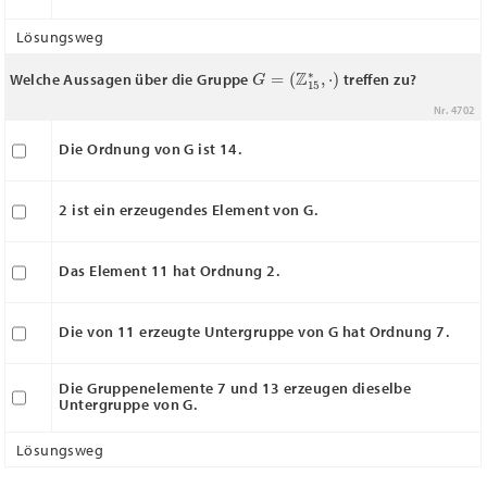
Lösungsweg
G
(
Z
=
15
∗
,
⋅
)
Welche Aussagen über die Gruppe
treffen zu?
Nr. 4702
Die Ordnung von G ist 14.
2 ist ein erzeugendes Element von G.
Das Element 11 hat Ordnung 2.
Die von 11 erzeugte Untergruppe von G hat Ordnung 7.
Die Gruppenelemente 7 und 13 erzeugen dieselbe
Untergruppe von G.
Lösungsweg