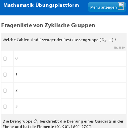
Mathematik Übungsplattform
Menü anzeigen
Fragenliste von Zyklische Gruppen
(
Z
4
,
+
)
Welche Zahlen sind Erzeuger der Restklassengruppe
?
Nr. 3880
0
1
2
3
C
4
Die Drehgruppe
beschreibt die Drehung eines Quadrats in der
Ebene und hat die Elemente {0°, 90°, 180°, 270°}.