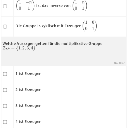
(
1
−
n
0
1
)
(
1
n
0
1
)
ist das Inverse von
(
1
0
0
1
)
Die Gruppe is zyklisch mit Erzeuger
Welche Aussagen gelten für die multiplikative Gruppe
Z
5
∗
=
{
1
,
2
,
3
,
4
}
Nr. 4027
1 ist Erzeuger
2 ist Erzeuger
3 ist Erzeuger
4 ist Erzeuger