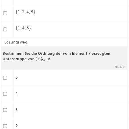
{
1
,
2
,
4
,
8
}
{
1
,
4
,
8
}
Lösungsweg
Bestimmen Sie die Ordnung der vom Element 7 erzeugten
(
Z
15
∗
,
⋅
)
Untergruppe von
!
Nr. 4701
5
4
3
2