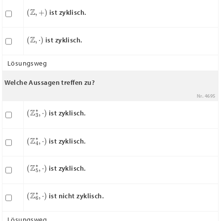
(
Z
,
+
)
ist zyklisch.
(
Z
,
⋅
)
ist zyklisch.
Lösungsweg
Welche Aussagen treffen zu?
Nr. 4695
(
Z
3
∗
,
⋅
)
ist zyklisch.
(
Z
4
∗
,
⋅
)
ist zyklisch.
(
Z
5
∗
,
⋅
)
ist zyklisch.
(
Z
6
∗
,
⋅
)
ist nicht zyklisch.
Lösungsweg