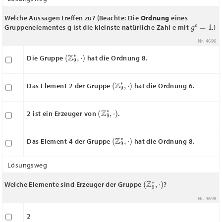
Welche Aussagen treffen zu? (Beachte: Die
Ordnung
eines
g
e
=
1
Gruppenelementes g ist die kleinste natürliche Zahl e mit
.)
Nr. 4696
(
Z
9
∗
,
⋅
)
Die Gruppe
hat die Ordnung 8.
(
Z
9
∗
,
⋅
)
Das Element 2 der Gruppe
hat die Ordnung 6.
(
Z
9
∗
,
⋅
)
2 ist ein Erzeuger von
.
(
Z
9
∗
,
⋅
)
Das Element 4 der Gruppe
hat die Ordnung 8.
Lösungsweg
(
Z
9
∗
,
⋅
)
Welche Elemente sind Erzeuger der Gruppe
?
Nr. 4698
2