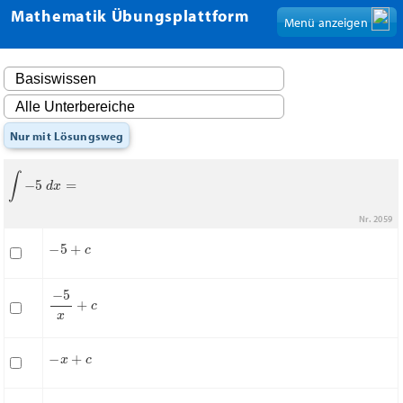
Mathematik Übungsplattform
Menü anzeigen
Nur mit Lösungsweg
∫
−
5
d
x
=
Nr. 2059
−
5
+
c
−
5
x
+
c
−
x
+
c
−
5
x
+
c